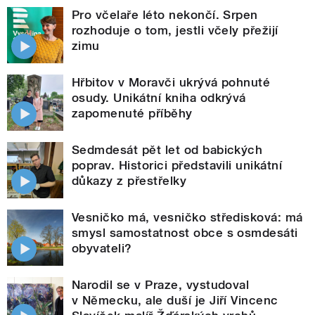
Pro včelaře léto nekončí. Srpen
rozhoduje o tom, jestli včely přežijí
zimu
Hřbitov v Moravči ukrývá pohnuté
osudy. Unikátní kniha odkrývá
zapomenuté příběhy
Sedmdesát pět let od babických
poprav. Historici představili unikátní
důkazy z přestřelky
Vesničko má, vesničko středisková: má
smysl samostatnost obce s osmdesáti
obyvateli?
Narodil se v Praze, vystudoval
v Německu, ale duší je Jiří Vincenc