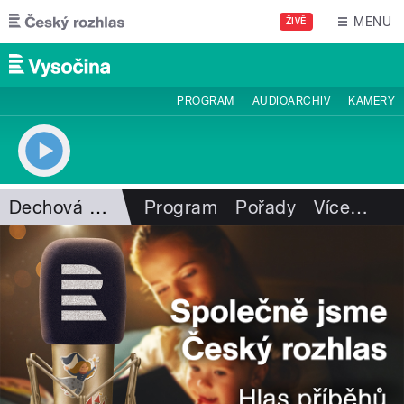
Přejít k hlavnímu obsahu
MENU
ŽIVĚ
PROGRAM
AUDIOARCHIV
KAMERY
Dechová hudba
Program
Pořady
Více
…