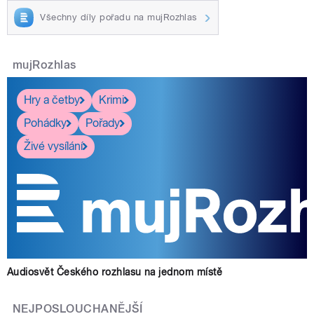
Všechny díly pořadu na mujRozhlas
mujRozhlas
Hry a četby
Krimi
Pohádky
Pořady
Živé vysílání
Audiosvět Českého rozhlasu na jednom místě
NEJPOSLOUCHANĚJŠÍ