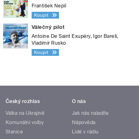
František Nepil
Koupit
Válečný pilot
Antoine De Saint Exupéry, Igor Bareš,
Vladimír Rusko
Koupit
Český rozhlas
O nás
Válka na Ukrajině
Jak nás naladíte
Komunální volby
Nápověda
Stanice
Lidé v rádiu