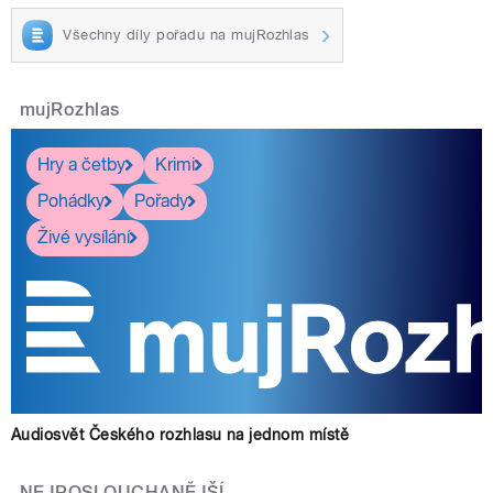
Všechny díly pořadu na mujRozhlas
mujRozhlas
Hry a četby
Krimi
Pohádky
Pořady
Živé vysílání
Audiosvět Českého rozhlasu na jednom místě
NEJPOSLOUCHANĚJŠÍ