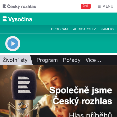
Přejít k hlavnímu obsahu
MENU
ŽIVĚ
PROGRAM
AUDIOARCHIV
KAMERY
Životní styl
Program
Pořady
Více
…