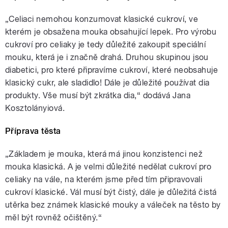
„Celiaci nemohou konzumovat klasické cukroví, ve
kterém je obsažena mouka obsahující lepek. Pro výrobu
cukroví pro celiaky je tedy důležité zakoupit speciální
mouku, která je i značně drahá. Druhou skupinou jsou
diabetici, pro které připravíme cukroví, které neobsahuje
klasický cukr, ale sladidlo! Dále je důležité používat dia
produkty. Vše musí být zkrátka dia,“ dodává Jana
Kosztolányiová.
Příprava těsta
„Základem je mouka, která má jinou konzistenci než
mouka klasická. A je velmi důležité nedělat cukroví pro
celiaky na vále, na kterém jsme před tím připravovali
cukroví klasické. Vál musí být čistý, dále je důležitá čistá
utěrka bez známek klasické mouky a váleček na těsto by
měl být rovněž očištěný.“