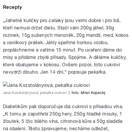
Recepty
„Jahelné kuličky pro celiaky jsou velmi dobré i pro lidi,
kteří nemusí držet dietu. Stačí vám 200g jáhel, 30g
rozinek, 15g sušených meruněk, 20g mandlí, med, kokos
a vanilkový prášek. Jáhly spaříme horkou vodou,
propláchneme a vaříme 15 minut. Po uvaření dáme do
mísy a přidáme zbylé přísady. Spojíme. A děláme kuličky,
které obalujeme v kokosu. Ovšem pozor, toto cukroví
nevydrží dlouho. Jen 14 dní,“ popisuje pekařka.
Jana Kozstolányiová, pekařka cukroví
|
foto:
Milan Kopecký
Diabetikům pak doporučuje dia cukroví s přísadou vína.
„K tomu je zapotřebí 250g hery, 250g hladké mouky, 1
žloutek, 5 lžic bílého vína, citronová kůra a 50g sladidla
na obalení. Těsto zpravujeme, necháme odležet,