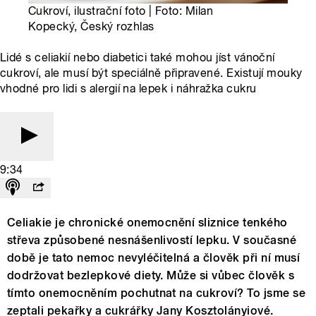
Cukroví, ilustrační foto | Foto: Milan
Kopecký, Český rozhlas
Lidé s celiakií nebo diabetici také mohou jíst vánoční
cukroví, ale musí být speciálně připravené. Existují mouky
vhodné pro lidi s alergií na lepek i náhražka cukru
9:34
Celiakie je chronické onemocnění sliznice tenkého
střeva způsobené nesnášenlivostí lepku. V současné
době je tato nemoc nevyléčitelná a člověk při ní musí
dodržovat bezlepkové diety. Může si vůbec člověk s
tímto onemocněním pochutnat na cukroví? To jsme se
zeptali pekařky a cukrářky Jany Kosztolányiové.