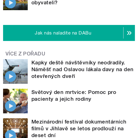
obyvateli?
Jak nás naladíte na DABu
VÍCE Z POŘADU
Kapky deště návštěvníky neodradily.
Náměšť nad Oslavou lákala davy na den
otevřených dveří
Světový den mrtvice: Pomoc pro
pacienty a jejich rodiny
Mezinárodní festival dokumentárních
filmů v Jihlavě se letos prodlouží na
deset dní