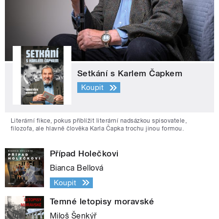
Setkání s Karlem Čapkem
Koupit
Literární fikce, pokus přiblížit literární nadsázkou spisovatele,
filozofa, ale hlavně člověka Karla Čapka trochu jinou formou.
Případ Holečkovi
Bianca Bellová
Koupit
Temné letopisy moravské
Miloš Šenkýř