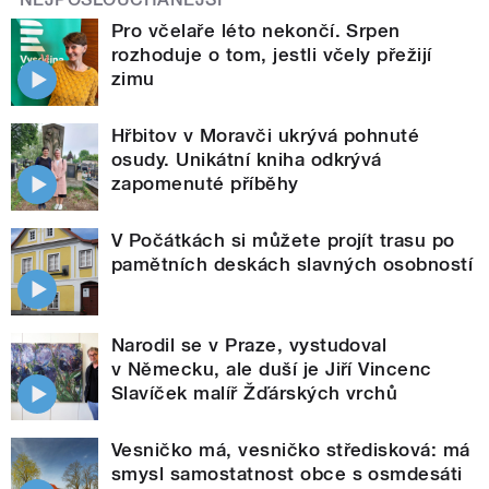
Pro včelaře léto nekončí. Srpen
rozhoduje o tom, jestli včely přežijí
zimu
Hřbitov v Moravči ukrývá pohnuté
osudy. Unikátní kniha odkrývá
zapomenuté příběhy
V Počátkách si můžete projít trasu po
pamětních deskách slavných osobností
Narodil se v Praze, vystudoval
v Německu, ale duší je Jiří Vincenc
Slavíček malíř Žďárských vrchů
Vesničko má, vesničko středisková: má
smysl samostatnost obce s osmdesáti