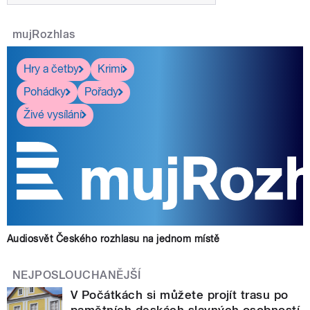
mujRozhlas
Hry a četby
Krimi
Pohádky
Pořady
Živé vysílání
Audiosvět Českého rozhlasu na jednom místě
NEJPOSLOUCHANĚJŠÍ
V Počátkách si můžete projít trasu po
pamětních deskách slavných osobností