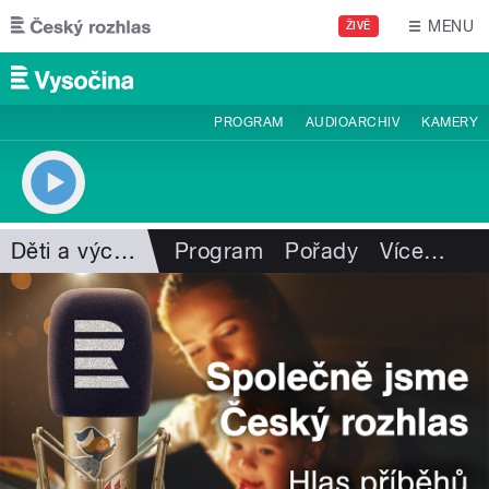
Přejít k hlavnímu obsahu
MENU
ŽIVĚ
PROGRAM
AUDIOARCHIV
KAMERY
Děti a výchova
Program
Pořady
Více
…