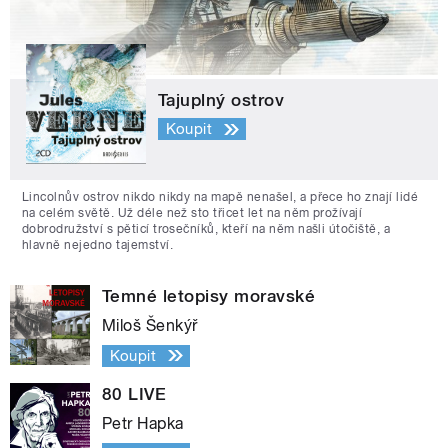
Tajuplný ostrov
Koupit
Lincolnův ostrov nikdo nikdy na mapě nenašel, a přece ho znají lidé
na celém světě. Už déle než sto třicet let na něm prožívají
dobrodružství s pěticí trosečníků, kteří na něm našli útočiště, a
hlavně nejedno tajemství.
Temné letopisy moravské
Miloš Šenkýř
Koupit
80 LIVE
Petr Hapka