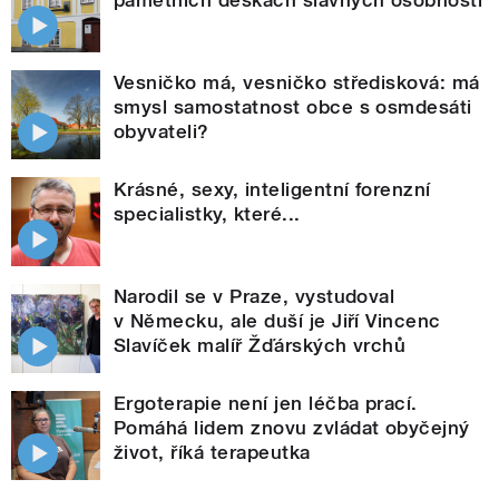
Vesničko má, vesničko středisková: má
smysl samostatnost obce s osmdesáti
obyvateli?
Krásné, sexy, inteligentní forenzní
specialistky, které...
Narodil se v Praze, vystudoval
v Německu, ale duší je Jiří Vincenc
Slavíček malíř Žďárských vrchů
Ergoterapie není jen léčba prací.
Pomáhá lidem znovu zvládat obyčejný
život, říká terapeutka