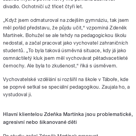
divadlo. Ochotničí už třicet čtyři let.
„Když jsem odmaturoval na zdejším gymnáziu, tak jsem
měl pořád představu, že půjdu učit,“ vzpomíná Zdeněk
Martínek. Bohužel se ale tehdy na pedagogickou školu
nedostal, a začal pracovat jako vychovatel zahraničních
studentů. „To byla taková úsměvná situace, kdy já jako
osmnáctiletý kluk jsem měl vychovávat pětadvacetileté
černochy. Ale byla to zkušenost,“ říká s úsměvem.
Vychovatelské vzdělání si rozšířil na škole v Táboře, kde
se poprvé setkal se speciální pedagogikou. Zaujala ho, a
vystudoval ji.
Hlavní klientelou Zdeňka Martínka jsou problematické,
agresivní nebo šikanované děti