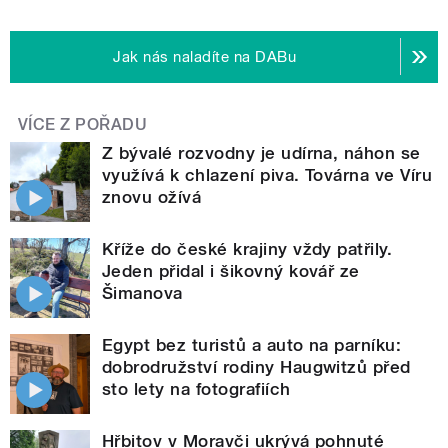
Jak nás naladíte na DABu
VÍCE Z POŘADU
Z bývalé rozvodny je udírna, náhon se
využívá k chlazení piva. Továrna ve Víru
znovu ožívá
Kříže do české krajiny vždy patřily.
Jeden přidal i šikovný kovář ze
Šimanova
Egypt bez turistů a auto na parníku:
dobrodružství rodiny Haugwitzů před
sto lety na fotografiích
Hřbitov v Moravči ukrývá pohnuté