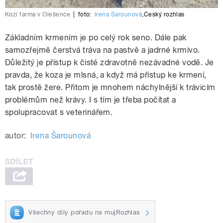
Kozí farma v Olešence
|
foto:
Irena Šarounová
,
Český rozhlas
Základním krmením je po celý rok seno. Dále pak
samozřejmě čerstvá tráva na pastvě a jadrné krmivo.
Důležitý je přístup k čisté zdravotně nezávadné vodě. Je
pravda, že koza je mlsná, a když má přístup ke krmení,
tak prostě žere. Přitom je mnohem náchylnější k trávicím
problémům než krávy. I s tím je třeba počítat a
spolupracovat s veterinářem.
autor:
Irena Šarounová
Všechny díly pořadu na mujRozhlas