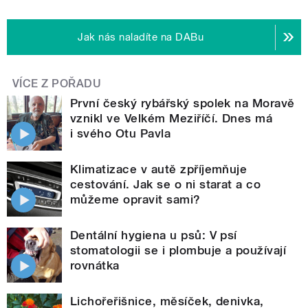
Jak nás naladíte na DABu
VÍCE Z POŘADU
První český rybářský spolek na Moravě
vznikl ve Velkém Meziříčí. Dnes má
i svého Otu Pavla
Klimatizace v autě zpříjemňuje
cestování. Jak se o ni starat a co
můžeme opravit sami?
Dentální hygiena u psů: V psí
stomatologii se i plombuje a používají
rovnátka
Lichořeřišnice, měsíček, denivka,