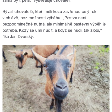
sama by trpěla,“ vysvětluje chovatel.
Bývali chovatelé, kteří měli kozu zavřenou celý rok
v chlévě, bez možnosti výběhu. „Pastva není
bezpodmínečně nutná, ale minimálně pastevní výběh je
potřeba. Kozy se umí nudit, a když se nudí, tak zlobí,“
říká Jan Dvorský.