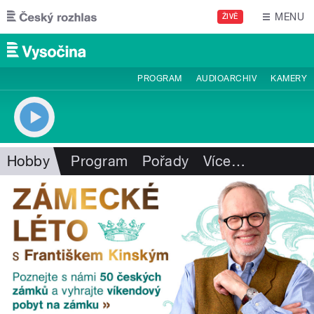
Přejít k hlavnímu obsahu
MENU
ŽIVĚ
PROGRAM
AUDIOARCHIV
KAMERY
Hobby
Program
Pořady
Více
…