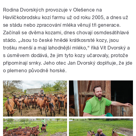
Rodina Dvorských provozuje v Olešence na
Havlíčkobrodsku kozí farmu už od roku 2005, a dnes už
se stádu nebo zpracování mléka věnují tři generace.
Začínali se dvěma kozami, dnes chovají osmdesátihlavé
stádo. „Jsou to české hnědé krátkosrsté kozy, jsou
trošku menší a mají lahodnější mléko,“ říká Vít Dvorský a
s úsměvem dodává, že jim tyto kozy učarovaly, protože
připomínají srnky. Jeho otec Jan Dvorský doplňuje, že jde
o plemeno původně horské.