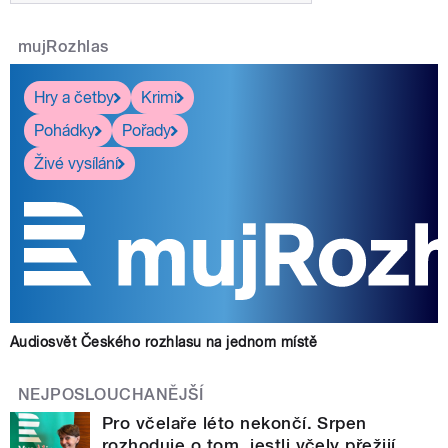
mujRozhlas
Hry a četby
Krimi
Pohádky
Pořady
Živé vysílání
Audiosvět Českého rozhlasu na jednom místě
NEJPOSLOUCHANĚJŠÍ
Pro včelaře léto nekončí. Srpen
rozhoduje o tom, jestli včely přežijí