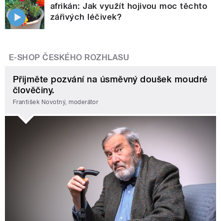
afrikán: Jak využít hojivou moc těchto
zářivých léčivek?
E-SHOP ČESKÉHO ROZHLASU
Přijměte pozvání na úsměvný doušek moudré
člověčiny.
František Novotný, moderátor