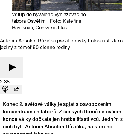
Vstup do bývalého vyhlazovacího
tábora Osvětim | Foto:
Kateřina
Havlíková
, Český rozhlas
Antonín Absolon Růžička přežil romský holokaust. Jako
jediný z téměř 80 členné rodiny
2:38
Konec 2. světové války je spjat s osvobozením
koncentračních táborů. Z českých Romů se ovšem
konce války dočkala jen hrstka šťastlivců. Jedním z
nich byl i Antonín Absolon-Růžička, na kterého