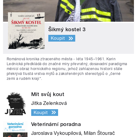
Šikmý kostel 3
Koupit
Románová kronika ztraceného města - léta 1945–1961. Karin
Lednická předkládá do značné míry převratný, dosavadní paradigma
měnící obraz hornického regionu, jehož zahlazenou historii stále
překrývá tlustá vrstva mýtů a zakořeněných stereotypů o „černé
zemi a rudém kraji“.
Mít svůj kout
Jitka Zelenková
Koupit
Veterinární poradna
Jaroslava Vykoupilová, Milan Štourač