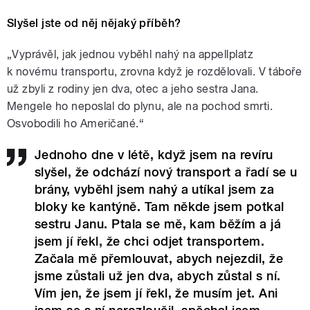
Slyšel jste od něj nějaký příběh?
„Vyprávěl, jak jednou vyběhl nahý na appellplatz
k novému transportu, zrovna když je rozdělovali. V táboře
už zbyli z rodiny jen dva, otec a jeho sestra Jana.
Mengele ho neposlal do plynu, ale na pochod smrti.
Osvobodili ho Američané.“
Jednoho dne v létě, když jsem na revíru
slyšel, že odchází nový transport a řadí se u
brány, vyběhl jsem nahý a utíkal jsem za
bloky ke kantýně. Tam někde jsem potkal
sestru Janu. Ptala se mě, kam běžím a já
jsem jí řekl, že chci odjet transportem.
Začala mě přemlouvat, abych nejezdil, že
jsme zůstali už jen dva, abych zůstal s ní.
Vím jen, že jsem jí řekl, že musím jet. Ani