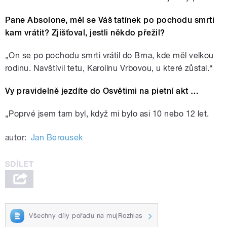
Pane Absolone, měl se Váš tatínek po pochodu smrti
kam vrátit? Zjišťoval, jestli někdo přežil?
„On se po pochodu smrti vrátil do Brna, kde měl velkou
rodinu. Navštívil tetu, Karolínu Vrbovou, u které zůstal.“
Vy pravidelně jezdíte do Osvětimi na pietní akt …
„Poprvé jsem tam byl, když mi bylo asi 10 nebo 12 let.
autor:
Jan Berousek
Všechny díly pořadu na mujRozhlas