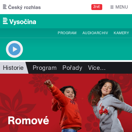
Přejít k hlavnímu obsahu
MENU
ŽIVĚ
PROGRAM
AUDIOARCHIV
KAMERY
Historie
Program
Pořady
Více
…