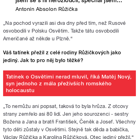
jsem se s ní nerozloučil, spěchal jsem…
Antonín Absolon Růžička
„Na pochod vyrazili asi dva dny před tím, než Rusové
osvobodili v Polsku Osvětim. Takže tátu osvobodili
Američané až někde u Plzně.“
Váš tatínek přežil z celé rodiny Růžičkových jako
jediný. Jak to pro něj bylo těžké?
Tatínek o Osvětimi nerad mluvil, říká Matěj Nový,
syn jednoho z mála přeživších romského
holocaustu
„To nemůžu ani popsat, taková to byla hrůza. Z otcovy
strany zemřelo asi 80 lidí. Jen jeho sourozenci - sestry
Božena a Jana a bratři František, Čeněk a Josef. Všechny
tyto děti zůstaly v Osvětimi. Stejně tak děda a babička,
Václav Růžička a Karolína Růžičková. Otec jediný přežil.“