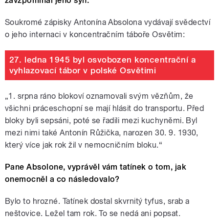
zavzpomínal jeho syn.
Soukromé zápisky Antonína Absolona vydávají svědectví
o jeho internaci v koncentračním táboře Osvětim:
27. ledna 1945 byl osvobozen koncentrační a
vyhlazovací tábor v polské Osvětimi
„1. srpna ráno blokoví oznamovali svým vězňům, že
všichni práceschopní se mají hlásit do transportu. Před
bloky byli sepsáni, poté se řadili mezi kuchyněmi. Byl
mezi nimi také Antonín Růžička, narozen 30. 9. 1930,
který více jak rok žil v nemocničním bloku.“
Pane Absolone, vyprávěl vám tatínek o tom, jak
onemocněl a co následovalo?
Bylo to hrozné. Tatínek dostal skvrnitý tyfus, srab a
neštovice. Ležel tam rok. To se nedá ani popsat.