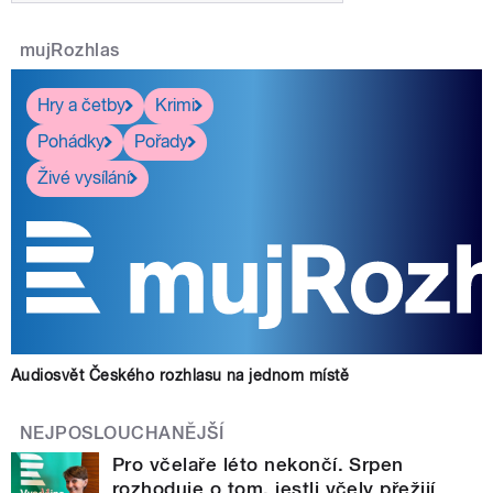
mujRozhlas
Hry a četby
Krimi
Pohádky
Pořady
Živé vysílání
Audiosvět Českého rozhlasu na jednom místě
NEJPOSLOUCHANĚJŠÍ
Pro včelaře léto nekončí. Srpen
rozhoduje o tom, jestli včely přežijí