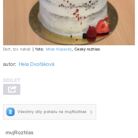
Dort, tzv. naháč
|
foto:
Milan Kopecký
,
Český rozhlas
autor:
Hela Dvořáková
Všechny díly pořadu na mujRozhlas
mujRozhlas