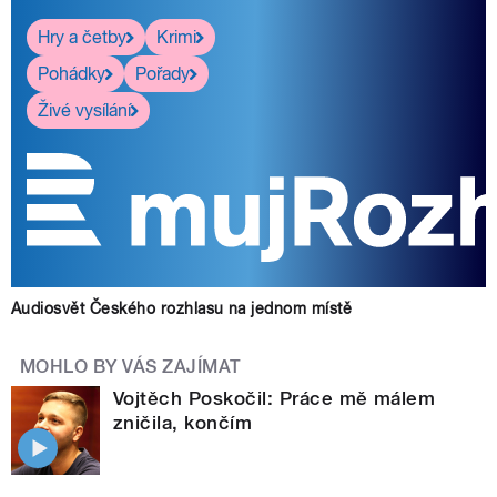
Hry a četby
Krimi
Pohádky
Pořady
Živé vysílání
Audiosvět Českého rozhlasu na jednom místě
MOHLO BY VÁS ZAJÍMAT
Vojtěch Poskočil: Práce mě málem
zničila, končím