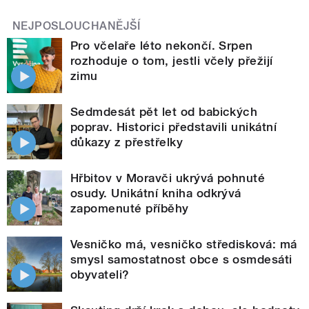
NEJPOSLOUCHANĚJŠÍ
Pro včelaře léto nekončí. Srpen
rozhoduje o tom, jestli včely přežijí
zimu
Sedmdesát pět let od babických
poprav. Historici představili unikátní
důkazy z přestřelky
Hřbitov v Moravči ukrývá pohnuté
osudy. Unikátní kniha odkrývá
zapomenuté příběhy
Vesničko má, vesničko středisková: má
smysl samostatnost obce s osmdesáti
obyvateli?