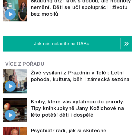
Skauting drží krok s dobou, ale hodnoty
nemění. Děti se učí spolupráci i životu
bez mobilů
Jak nás naladíte na DABu
VÍCE Z POŘADU
Živé vysílání z Prázdnin v Telči: Letní
pohoda, kultura, běh i zámecká sezóna
Knihy, které vás vytáhnou do přírody.
Tipy knihkupkyně Jany Kožichové na
léto potěší děti i dospělé
Psychiatr radí, jak si skutečně