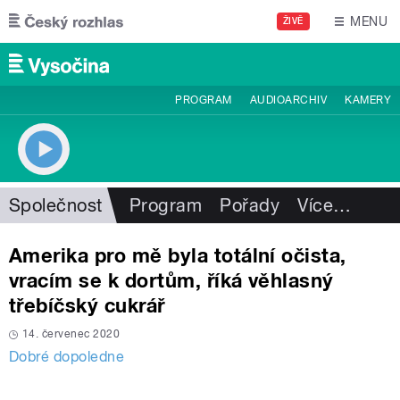
Přejít k hlavnímu obsahu
MENU
ŽIVĚ
PROGRAM
AUDIOARCHIV
KAMERY
Společnost
Program
Pořady
Více
…
Amerika pro mě byla totální očista,
vracím se k dortům, říká věhlasný
třebíčský cukrář
14. červenec 2020
Dobré dopoledne