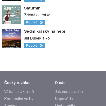
Saturnin
Zdeněk Jirotka
Koupit
Sedmikrásky na nebi
Jiří Dušek a kol.
Koupit
Český rozhlas
O nás
Válka na Ukrajině
Jak nás naladíte
Komunální volby
Nápověda
Stanice
Lidé v rádiu