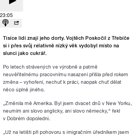
23:05
Tisíce lidí znají jeho dorty. Vojtěch Poskočil z Třebíče
si i přes svůj relativně nízký věk vydobyl místo na
slunci jako cukrář.
Po letech strávených ve výrobně a patrně
neuvěřitelnému pracovnímu nasazení přišla před rokem
změna – vyhoření, nechuť k práci, naopak chuť dělat
něco úplně jiného.
„Změnila mě Amerika. Byl jsem dvacet dnů v New Yorku,
neumím ani slovo anglicky, ani slovo německy,“ řekl
v Dobrém dopoledni.
„Už na letišti při pohovoru s imigračním úředníkem jsem