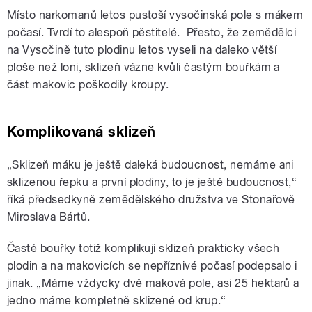
Místo narkomanů letos pustoší vysočinská pole s mákem
počasí. Tvrdí to alespoň pěstitelé. Přesto, že zemědělci
na Vysočině tuto plodinu letos vyseli na daleko větší
ploše než loni, sklizeň vázne kvůli častým bouřkám a
část makovic poškodily kroupy.
Komplikovaná sklizeň
„Sklizeň máku je ještě daleká budoucnost, nemáme ani
sklizenou řepku a první plodiny, to je ještě budoucnost,“
říká předsedkyně zemědělského družstva ve Stonařově
Miroslava Bártů.
Časté bouřky totiž komplikují sklizeň prakticky všech
plodin a na makovicích se nepříznivé počasí podepsalo i
jinak. „Máme vždycky dvě maková pole, asi 25 hektarů a
jedno máme kompletně sklizené od krup.“