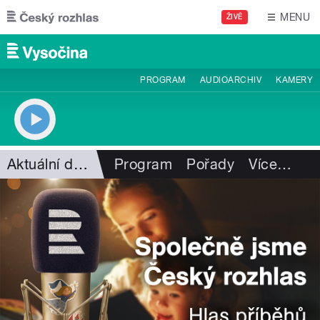
Přejít k hlavnímu obsahu
MENU
ŽIVĚ
PROGRAM
AUDIOARCHIV
KAMERY
Aktuální dění
Program
Pořady
Více
…