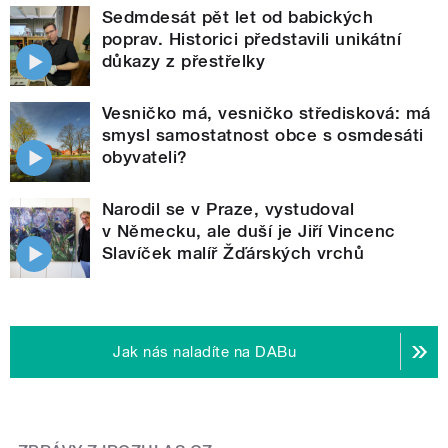
Sedmdesát pět let od babických
poprav. Historici představili unikátní
důkazy z přestřelky
Vesničko má, vesničko středisková: má
smysl samostatnost obce s osmdesáti
obyvateli?
Narodil se v Praze, vystudoval
v Německu, ale duší je Jiří Vincenc
Slavíček malíř Žďárských vrchů
Jak nás naladíte na DABu