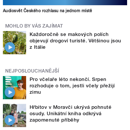
Audiosvět Českého rozhlasu na jednom místě
MOHLO BY VÁS ZAJÍMAT
Každoročně se makových polích
objevují drogoví turisté. Většinou jsou
z Itálie
NEJPOSLOUCHANĚJŠÍ
Pro včelaře léto nekončí. Srpen
rozhoduje o tom, jestli včely přežijí
zimu
Hřbitov v Moravči ukrývá pohnuté
osudy. Unikátní kniha odkrývá
zapomenuté příběhy