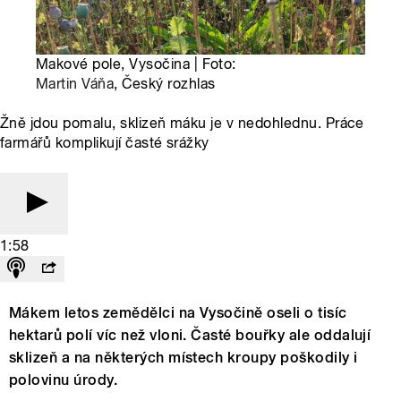
Makové pole, Vysočina | Foto:
Martin Váňa
, Český rozhlas
Žně jdou pomalu, sklizeň máku je v nedohlednu. Práce
farmářů komplikují časté srážky
1:58
Mákem letos zemědělci na Vysočině oseli o tisíc
hektarů polí víc než vloni. Časté bouřky ale oddalují
sklizeň a na některých místech kroupy poškodily i
polovinu úrody.