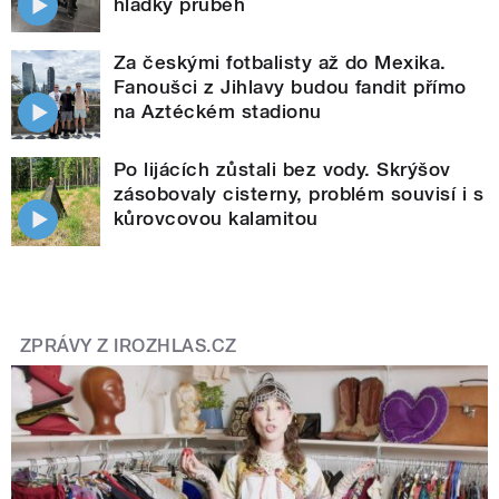
hladký průběh
Za českými fotbalisty až do Mexika.
Fanoušci z Jihlavy budou fandit přímo
na Aztéckém stadionu
Po lijácích zůstali bez vody. Skrýšov
zásobovaly cisterny, problém souvisí i s
kůrovcovou kalamitou
ZPRÁVY Z IROZHLAS.CZ