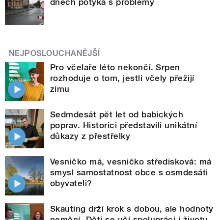
dnech potýká s problémy
NEJPOSLOUCHANĚJŠÍ
Pro včelaře léto nekončí. Srpen
rozhoduje o tom, jestli včely přežijí
zimu
Sedmdesát pět let od babických
poprav. Historici představili unikátní
důkazy z přestřelky
Vesničko má, vesničko středisková: má
smysl samostatnost obce s osmdesáti
obyvateli?
Skauting drží krok s dobou, ale hodnoty
nemění. Děti se učí spolupráci i životu