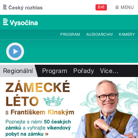
Přejít k hlavnímu obsahu
MENU
ŽIVĚ
PROGRAM
AUDIOARCHIV
KAMERY
Regionální
Program
Pořady
Více
…