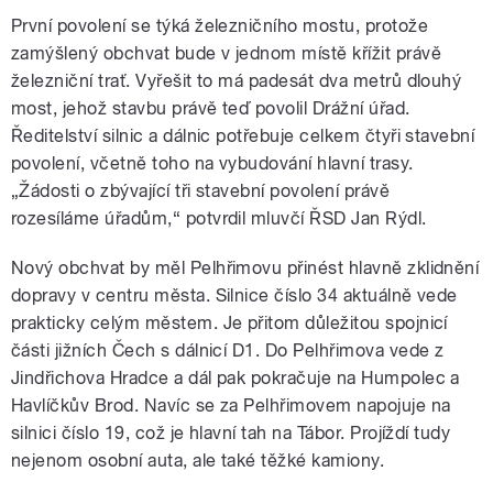
První povolení se týká železničního mostu, protože
zamýšlený obchvat bude v jednom místě křížit právě
železniční trať. Vyřešit to má padesát dva metrů dlouhý
most, jehož stavbu právě teď povolil Drážní úřad.
Ředitelství silnic a dálnic potřebuje celkem čtyři stavební
povolení, včetně toho na vybudování hlavní trasy.
„Žádosti o zbývající tři stavební povolení právě
rozesíláme úřadům,“ potvrdil mluvčí ŘSD Jan Rýdl.
Nový obchvat by měl Pelhřimovu přinést hlavně zklidnění
dopravy v centru města. Silnice číslo 34 aktuálně vede
prakticky celým městem. Je přitom důležitou spojnicí
části jižních Čech s dálnicí D1. Do Pelhřimova vede z
Jindřichova Hradce a dál pak pokračuje na Humpolec a
Havlíčkův Brod. Navíc se za Pelhřimovem napojuje na
silnici číslo 19, což je hlavní tah na Tábor. Projíždí tudy
nejenom osobní auta, ale také těžké kamiony.