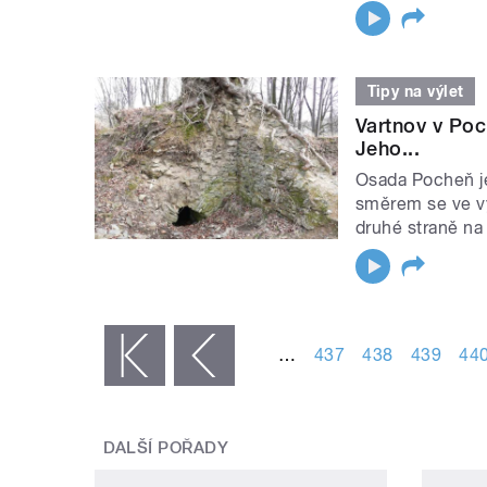
Tipy na výlet
Vartnov v Poc
Jeho...
Osada Pocheň je
směrem se ve v
druhé straně na
STRÁNKY
…
437
438
439
44
« první
‹ předchozí
DALŠÍ POŘADY