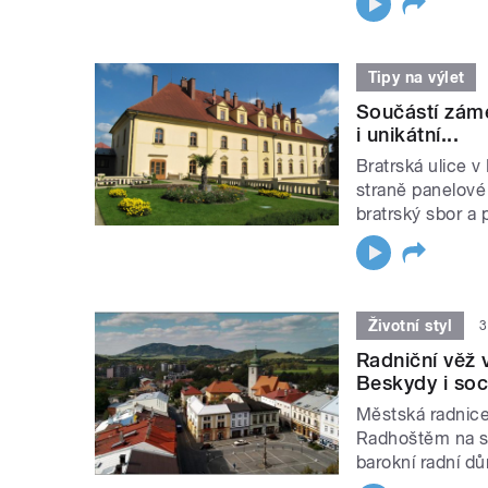
Tipy na výlet
Součástí záme
i unikátní...
Bratrská ulice v
straně panelové 
bratrský sbor a p
Životní styl
3
Radniční věž 
Beskydy i so
Městská radnice
Radhoštěm na se
barokní radní dů