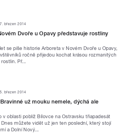
7. březen 2014
ovém Dvoře u Opavy představuje rostliny
let se píše historie Arboreta v Novém Dvoře u Opavy,
ávštěvníků ročně přijedou kochat krásou rozmanitých
ostlin. Př...
5. březen 2014
 Bravinné už mouku nemele, dýchá ale
 v oblasti poblíž Bílovce na Ostravsku třiapadesát
Dnes můžete vidět už jen ten poslední, který stojí
ní a Dolní Nový...