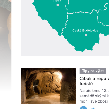
Tipy na výlet
Cibuli a řepu
turisté
Na přelomu 13. a
zemědělskými ko
mohli své zboží 