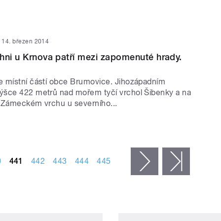
14. březen 2014
hni u Krnova patří mezi zapomenuté hrady.
 místní částí obce Brumovice. Jihozápadním
ýšce 422 metrů nad mořem tyčí vrchol Šibenky a na
 Zámeckém vrchu u severního...
0
441
442
443
444
445
následující ›
poslední