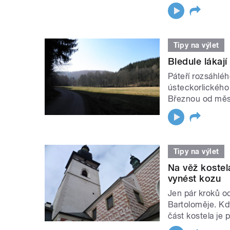
Tipy na výlet
Bledule lákají
Páteří rozsáhlé
ústeckorlického
Březnou od města
Tipy na výlet
Na věž kostel
vynést kozu
Jen pár kroků o
Bartoloměje. Kd
část kostela je 