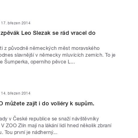
17. březen 2014
 zpěvák Leo Slezak se rád vracel do
ti z původně německých měst moravského
dodnes slavnější v německy mluvících zemích. To je
 ze Šumperka, operního pěvce L...
14. březen 2014
O můžete zajít i do voliéry k supům.
ady v České republice se snaží návštěvníky
V ZOO Zlín mají na lákání lidí hned několik zbraní
. Tou první je nádherný...