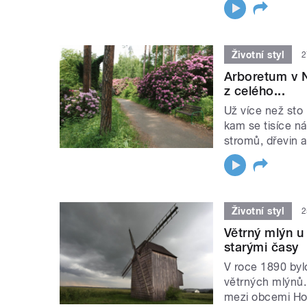
Životní styl
2
Arboretum v N
z celého...
Už více než sto 
kam se tisíce n
stromů, dřevin a r
Životní styl
2
Větrný mlýn u
starými časy
V roce 1890 bylo
větrných mlýnů. 
mezi obcemi Hor