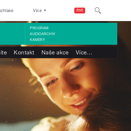
ozhlase
Více
ŽIVĚ
PROGRAM
AUDIOARCHIV
KAMERY
íte
Kontakt
Naše akce
Více
…