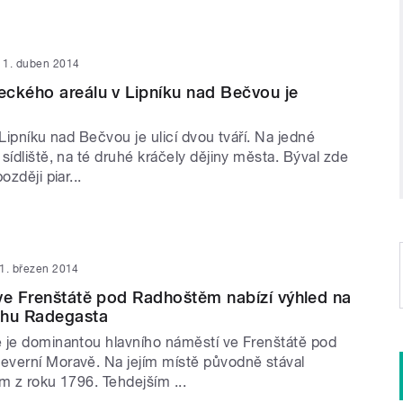
1. duben 2014
ckého areálu v Lipníku nad Bečvou je
 Lipníku nad Bečvou je ulicí dvou tváří. Na jedné
sídliště, na té druhé kráčely dějiny města. Býval zde
ozději piar...
1. březen 2014
ve Frenštátě pod Radhoštěm nabízí výhled na
chu Radegasta
 je dominantou hlavního náměstí ve Frenštátě pod
verní Moravě. Na jejím místě původně stával
m z roku 1796. Tehdejším ...