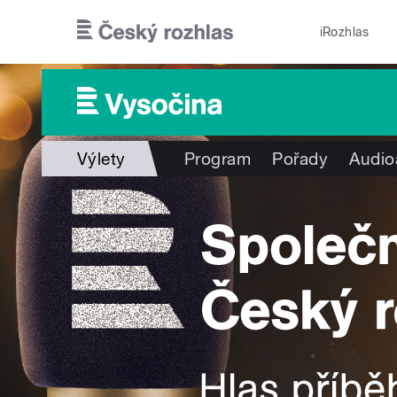
Přejít k hlavnímu obsahu
iRozhlas
Výlety
Program
Pořady
Audio