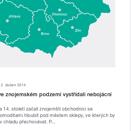
2. duben 2014
 ve znojemském podzemí vystřídali nebojácní
 14. století začali znojemští obchodníci se
moditami hloubit pod městem sklepy, ve kterých by
v chladu přechovávat. P...