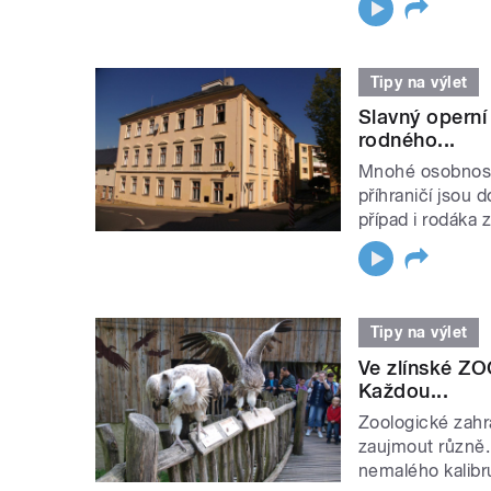
Tipy na výlet
Slavný operní
rodného...
Mnohé osobnos
příhraničí jsou 
případ i rodáka
Tipy na výlet
Ve zlínské ZO
Každou...
Zoologické zahr
zaujmout různě. 
nemalého kalibru