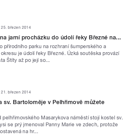
25. březen 2014
 na jarní procházku do údolí řeky Březné na...
ho přírodního parku na rozhraní šumperského a
 okresu je údolí řeky Březné. Úzká soutěska provází
 Štíty až po její so...
21. březen 2014
a sv. Bartoloměje v Pelhřimově můžete
d pelhřimovského Masarykova náměstí stojí kostel sv.
ysi se prý jmenoval Panny Marie ve zdech, protože
postavená na hr...