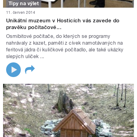
Tipy na výlet
11. červen 2014
Unikátní muzeum v Hosticích vás zavede do
pravěku počítačové...
Osmibitové počítače, do kterých se programy
nahrávaly z kazet, paměti z cívek namotávaných na
feritová jádra či kuličkové počítadlo, ale také ukázky
slepých uliček ...