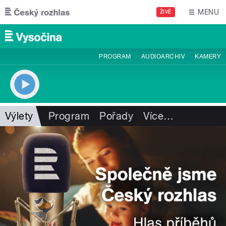
Přejít k hlavnímu obsahu
MENU
ŽIVĚ
PROGRAM
AUDIOARCHIV
KAMERY
Výlety
Program
Pořady
Více
…