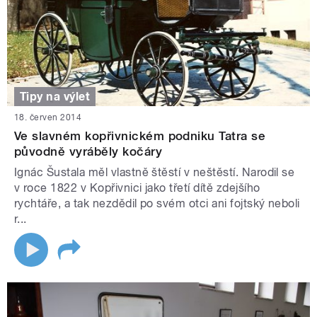
Tipy na výlet
18. červen 2014
Ve slavném kopřivnickém podniku Tatra se
původně vyráběly kočáry
Ignác Šustala měl vlastně štěstí v neštěstí. Narodil se
v roce 1822 v Kopřivnici jako třetí dítě zdejšího
rychtáře, a tak nezdědil po svém otci ani fojtský neboli
r...