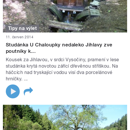
Tipy na výlet
11. červen 2014
Studánka U Chaloupky nedaleko Jihlavy zve
poutníky k...
Kousek za Jihlavou, v srdci Vysočiny, pramení v lese
studánka krytá novotou zářící dřevěnou stříškou. Na
háčcích nad tryskající vodou visí dva porcelánové
hrníčky. ...