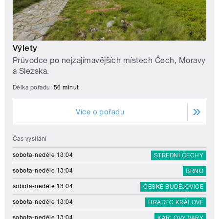
Výlety
Průvodce po nejzajímavějších místech Čech, Moravy
a Slezska.
Délka pořadu:
56 minut
Více o pořadu
Čas vysílání
sobota-neděle 13:04
STŘEDNÍ ČECHY
sobota-neděle 13:04
BRNO
sobota-neděle 13:04
ČESKÉ BUDĚJOVICE
sobota-neděle 13:04
HRADEC KRÁLOVÉ
sobota-neděle 13:04
KARLOVY VARY