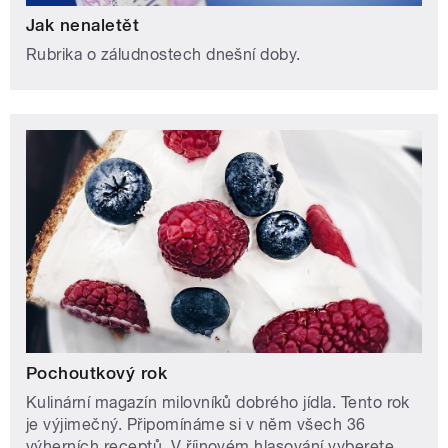
Jak nenaletět
Rubrika o záludnostech dnešní doby.
Pochoutkový rok
Kulinární magazín milovníků dobrého jídla. Tento rok
je výjimečný. Připomínáme si v něm všech 36
výherních receptů. V říjnovém hlasování vyberete