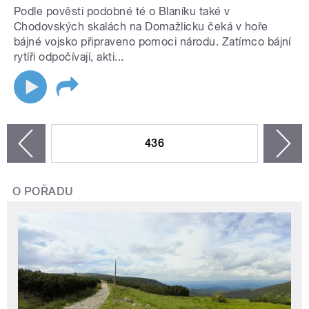
Podle pověsti podobné té o Blaníku také v
Chodovských skalách na Domažlicku čeká v hoře
bájné vojsko připraveno pomoci národu. Zatímco bájní
rytíři odpočívají, akti...
STRÁNKY
436
n
zí
O POŘADU