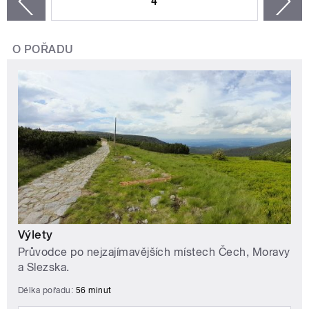
4
n
zí
O POŘADU
Výlety
Průvodce po nejzajímavějších místech Čech, Moravy
a Slezska.
Délka pořadu:
56 minut