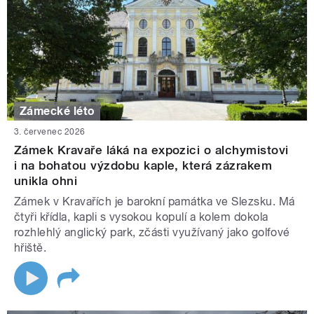
Zámecké léto
3. červenec 2026
Zámek Kravaře láká na expozici o alchymistovi
i na bohatou výzdobu kaple, která zázrakem
unikla ohni
Zámek v Kravařích je barokní památka ve Slezsku. Má
čtyři křídla, kapli s vysokou kopulí a kolem dokola
rozhlehlý anglický park, zčásti využívaný jako golfové
hřiště.