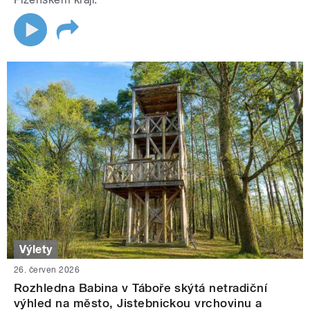
Výlety
26. červen 2026
Rozhledna Babina v Táboře skýtá netradiční
výhled na město, Jistebnickou vrchovinu a