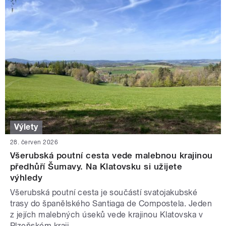
Výlety
28. červen 2026
Všerubská poutní cesta vede malebnou krajinou
předhůří Šumavy. Na Klatovsku si užijete
výhledy
Všerubská poutní cesta je součástí svatojakubské
trasy do španělského Santiaga de Compostela. Jeden
z jejích malebných úseků vede krajinou Klatovska v
Plzeňském kraji.