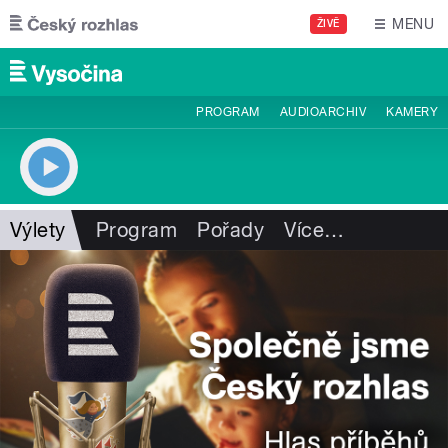
Přejít k hlavnímu obsahu
MENU
ŽIVĚ
PROGRAM
AUDIOARCHIV
KAMERY
Výlety
Program
Pořady
Více
…