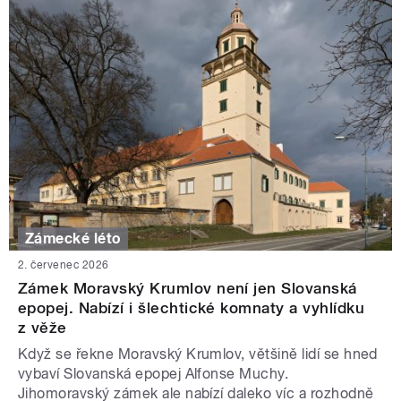
Zámecké léto
2. červenec 2026
Zámek Moravský Krumlov není jen Slovanská
epopej. Nabízí i šlechtické komnaty a vyhlídku
z věže
Když se řekne Moravský Krumlov, většině lidí se hned
vybaví Slovanská epopej Alfonse Muchy.
Jihomoravský zámek ale nabízí daleko víc a rozhodně