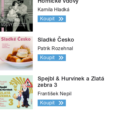
Hornické vdovy
Kamila Hladká
Koupit
Sladké Česko
Patrik Rozehnal
Koupit
Spejbl & Hurvínek a Zlatá
zebra 3
František Nepil
Koupit