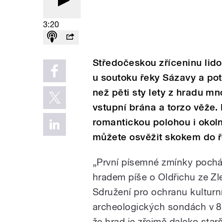
3:20
Středočeskou zříceninu lid
u soutoku řeky Sázavy a po
než pěti sty lety z hradu mn
vstupní brána a torzo věže. 
romantickou polohou i okoln
můžete osvěžit skokem do ř
„První písemné zmínky pocháze
hradem píše o Oldřichu ze Zle
Sdružení pro ochranu kulturn
archeologických sondách v 80.
že hrad je zřejmě daleko star