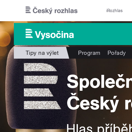
Přejít k hlavnímu obsahu
iRozhlas
Tipy na výlet
Program
Pořady