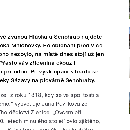
ově zvanou Hláska u Senohrab najdete
toka Mnichovky. Po obléhání před více
oho nezbylo, na místě dnes stojí už jen
Přesto vás zřícenina okouzlí
í přírodou. Po vystoupání k hradu se
eky Sázavy na plovárně Senohraby.
jí z roku 1318, kdy se ve spojitosti s
nic,“ vysvětluje Jana Pavlíková ze
ího dědictví Zlenice. „Ovšem při
 letech minulého století bylo zjištěno,
ší.“ Sláva hradu neměla ale dlouhého