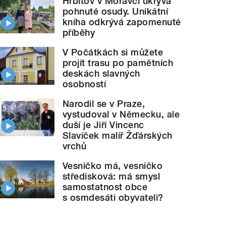
Hřbitov v Moravči ukrývá
pohnuté osudy. Unikátní
kniha odkrývá zapomenuté
příběhy
V Počátkách si můžete
projít trasu po pamětních
deskách slavných
osobností
Narodil se v Praze,
vystudoval v Německu, ale
duší je Jiří Vincenc
Slavíček malíř Žďárských
vrchů
Vesničko má, vesničko
středisková: má smysl
samostatnost obce
s osmdesáti obyvateli?