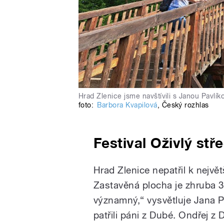
Hrad Zlenice jsme navštívili s Janou Pavlí
foto:
Barbora Kvapilová
,
Český rozhlas
Festival Oživlý stř
Hrad Zlenice nepatřil k nejvě
Zastavěná plocha je zhruba 30
významný,“ vysvětluje Jana P
patřili páni z Dubé. Ondřej z