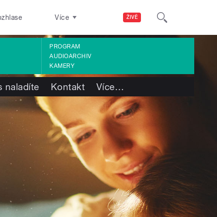
ozhlase
Více
ŽIVĚ
PROGRAM
AUDIOARCHIV
KAMERY
 naladíte
Kontakt
Více
…