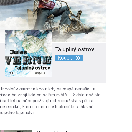
Tajuplný ostrov
Koupit
Lincolnův ostrov nikdo nikdy na mapě nenašel, a
přece ho znají lidé na celém světě. Už déle než sto
třicet let na něm prožívají dobrodružství s pěticí
trosečníků, kteří na něm našli útočiště, a hlavně
nejedno tajemství.