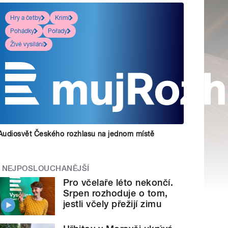
Hry a četby
Krimi
Pohádky
Pořady
Živé vysílání
Audiosvět Českého rozhlasu na jednom místě
NEJPOSLOUCHANĚJŠÍ
Pro včelaře léto nekončí.
Srpen rozhoduje o tom,
jestli včely přežijí zimu