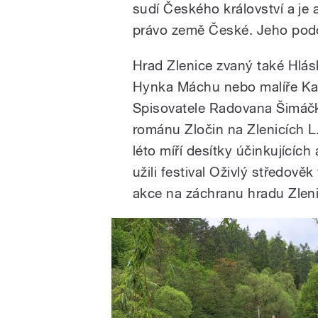
sudí Českého království a je
právo země České. Jeho pod
Hrad Zlenice zvaný také Hlás
Hynka Máchu nebo malíře Kar
Spisovatele Radovana Šimáčk
románu Zločin na Zlenicích 
léto míří desítky účinkujícíc
užili festival Oživlý středově
akce na záchranu hradu Zleni