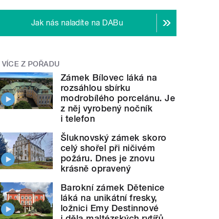
Jak nás naladíte na DABu
VÍCE Z POŘADU
Zámek Bílovec láká na
rozsáhlou sbírku
modrobílého porcelánu. Je
z něj vyrobený nočník
i telefon
Šluknovský zámek skoro
celý shořel při ničivém
požáru. Dnes je znovu
krásně opravený
Barokní zámek Dětenice
láká na unikátní fresky,
ložnici Emy Destinnové
i děla maltézských rytířů