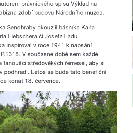
 autorem právnického spisu Výklad na
obizna zdobí budovu Národního muzea.
ka Senohraby okouzlil básníka Karla
la Liebschera či Josefa Ladu.
a inspiroval v roce 1941 k napsání
L.P.1318. V současné době sem každé
h a fanoušci středověkých řemesel, aby si
k v podhradí. Letos se bude tato benefiční
ce konat 18. července.