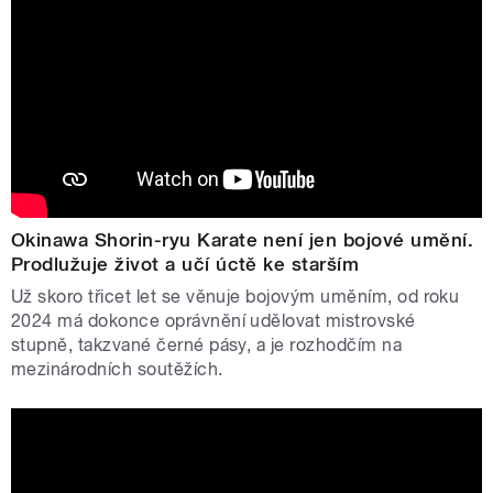
Okinawa Shorin-ryu Karate není jen bojové umění.
Prodlužuje život a učí úctě ke starším
Už skoro třicet let se věnuje bojovým uměním, od roku
2024 má dokonce oprávnění udělovat mistrovské
stupně, takzvané černé pásy, a je rozhodčím na
mezinárodních soutěžích.