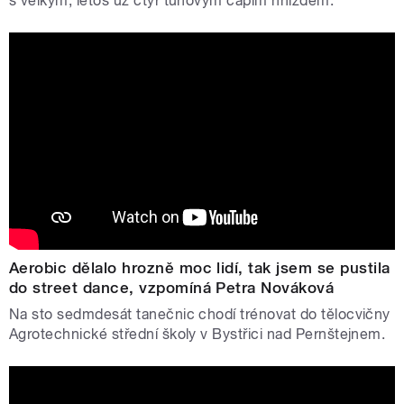
s velkým, letos už čtyř tunovým čapím hnízdem.
Aerobic dělalo hrozně moc lidí, tak jsem se pustila
do street dance, vzpomíná Petra Nováková
Na sto sedmdesát tanečnic chodí trénovat do tělocvičny
Agrotechnické střední školy v Bystřici nad Pernštejnem.