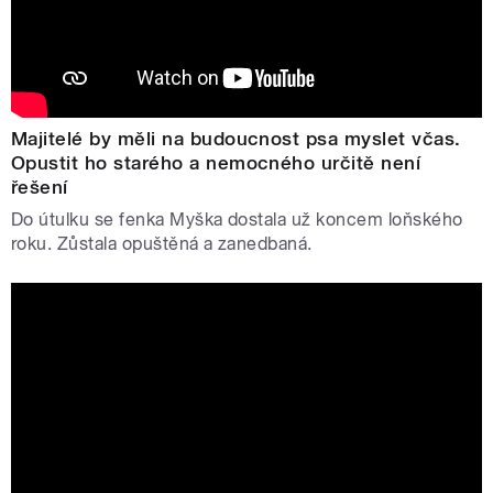
Majitelé by měli na budoucnost psa myslet včas.
Opustit ho starého a nemocného určitě není
řešení
Do útulku se fenka Myška dostala už koncem loňského
roku. Zůstala opuštěná a zanedbaná.