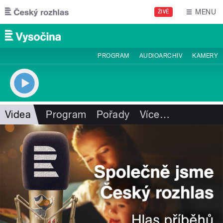
Přejít k hlavnímu obsahu
MENU
ŽIVĚ
PROGRAM
AUDIOARCHIV
KAMERY
Videa
Program
Pořady
Více
…