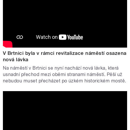
V Brtnici byla v rámci revitalizace náměstí osazena
nová lávka
Na náměstí v Brtnici se nyní nachází nová lávka, která
usnadní přechod mezi oběmi stranami náměstí. Pěší už
nebudou muset přecházet po úzkém historickém mostě.