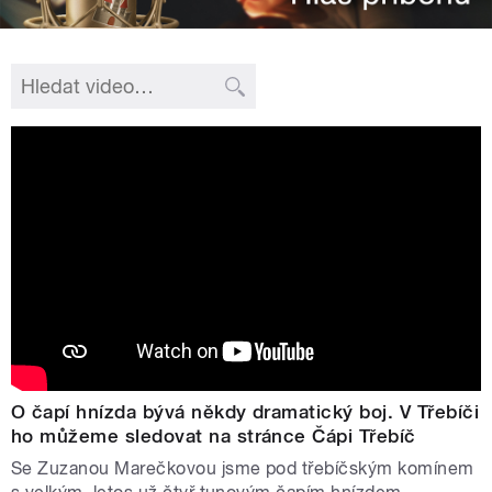
O čapí hnízda bývá někdy dramatický boj. V Třebíči
ho můžeme sledovat na stránce Čápi Třebíč
Se Zuzanou Marečkovou jsme pod třebíčským komínem