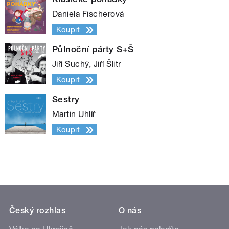
Daniela Fischerová
Koupit
Půlnoční párty S+Š
Jiří Suchý, Jiří Šlitr
Koupit
Sestry
Martin Uhlíř
Koupit
Český rozhlas
O nás