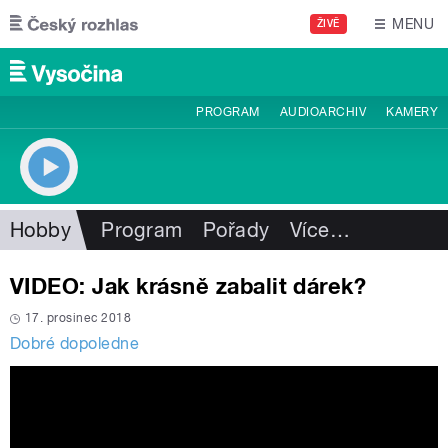
Přejít k hlavnímu obsahu
MENU
ŽIVĚ
PROGRAM
AUDIOARCHIV
KAMERY
Hobby
Program
Pořady
Více
…
VIDEO: Jak krásně zabalit dárek?
17. prosinec 2018
Dobré dopoledne