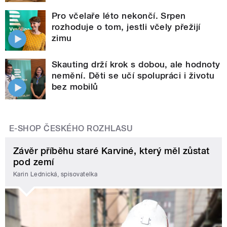
Pro včelaře léto nekončí. Srpen
rozhoduje o tom, jestli včely přežijí
zimu
Skauting drží krok s dobou, ale hodnoty
nemění. Děti se učí spolupráci i životu
bez mobilů
E-SHOP ČESKÉHO ROZHLASU
Závěr příběhu staré Karviné, který měl zůstat
pod zemí
Karin Lednická, spisovatelka