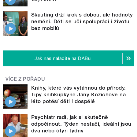
Skauting drží krok s dobou, ale hodnoty
nemění. Děti se učí spolupráci i životu
bez mobilů
Jak nás naladíte na DABu
VÍCE Z POŘADU
Knihy, které vás vytáhnou do přírody.
Tipy knihkupkyně Jany Kožichové na
léto potěší děti i dospělé
Psychiatr radí, jak si skutečně
odpočinout. Týden nestačí, ideální jsou
dva nebo čtyři týdny