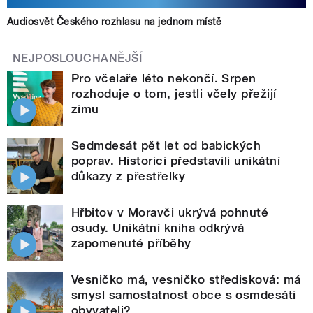
Audiosvět Českého rozhlasu na jednom místě
NEJPOSLOUCHANĚJŠÍ
Pro včelaře léto nekončí. Srpen
rozhoduje o tom, jestli včely přežijí
zimu
Sedmdesát pět let od babických
poprav. Historici představili unikátní
důkazy z přestřelky
Hřbitov v Moravči ukrývá pohnuté
osudy. Unikátní kniha odkrývá
zapomenuté příběhy
Vesničko má, vesničko středisková: má
smysl samostatnost obce s osmdesáti
obyvateli?