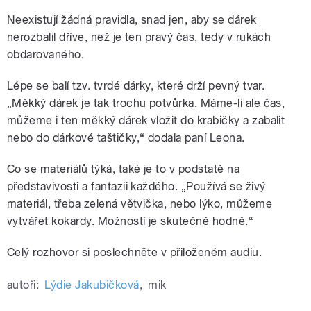
Neexistují žádná pravidla, snad jen, aby se dárek
nerozbalil dříve, než je ten pravý čas, tedy v rukách
obdarovaného.
Lépe se balí tzv. tvrdé dárky, které drží pevný tvar.
„Měkký dárek je tak trochu potvůrka. Máme-li ale čas,
můžeme i ten měkký dárek vložit do krabičky a zabalit
nebo do dárkové taštičky,“ dodala paní Leona.
Co se materiálů týká, také je to v podstatě na
představivosti a fantazii každého. „Používá se živý
materiál, třeba zelená větvička, nebo lýko, můžeme
vytvářet kokardy. Možností je skutečně hodně.“
Celý rozhovor si poslechněte v přiloženém audiu.
autoři:
Lýdie Jakubičková
,
mik