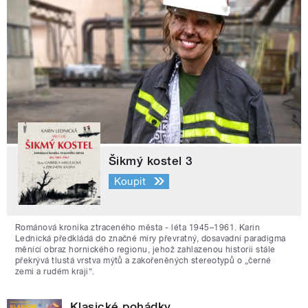
Šikmý kostel 3
Koupit
Románová kronika ztraceného města - léta 1945–1961. Karin
Lednická předkládá do značné míry převratný, dosavadní paradigma
měnící obraz hornického regionu, jehož zahlazenou historii stále
překrývá tlustá vrstva mýtů a zakořeněných stereotypů o „černé
zemi a rudém kraji“.
Klasické pohádky