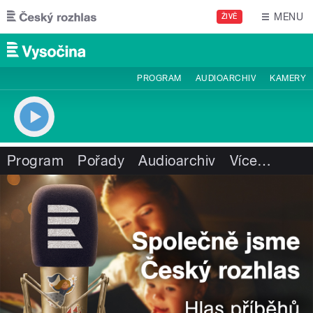
Přejít k hlavnímu obsahu
MENU
ŽIVĚ
PROGRAM
AUDIOARCHIV
KAMERY
Program
Pořady
Audioarchiv
Více
…