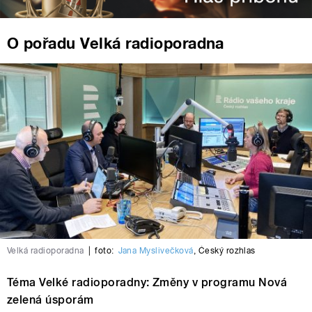
O pořadu Velká radioporadna
Velká radioporadna
|
foto:
Jana Myslivečková
,
Český rozhlas
Téma Velké radioporadny: Změny v programu Nová
zelená úsporám