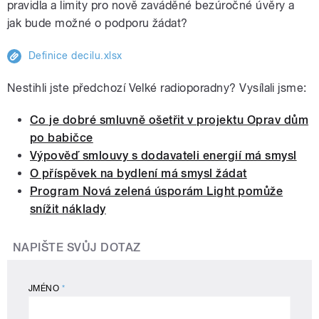
pravidla a limity pro nově zaváděné bezúročné úvěry a
jak bude možné o podporu žádat?
Definice decilu.xlsx
Nestihli jste předchozí Velké radioporadny? Vysílali jsme:
Co je dobré smluvně ošetřit v projektu Oprav dům
po babičce
Výpověď smlouvy s dodavateli energií má smysl
O příspěvek na bydlení má smysl žádat
Program Nová zelená úsporám Light pomůže
snížit náklady
NAPIŠTE SVŮJ DOTAZ
JMÉNO
*