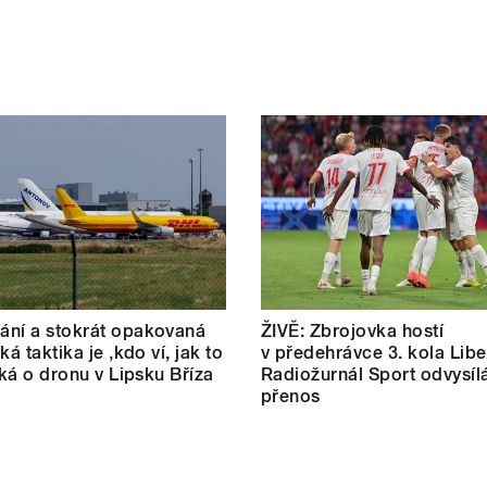
ní a stokrát opakovaná
ŽIVĚ: Zbrojovka hostí
ká taktika je ‚kdo ví, jak to
v předehrávce 3. kola Libe
říká o dronu v Lipsku Bříza
Radiožurnál Sport odvysíl
přenos