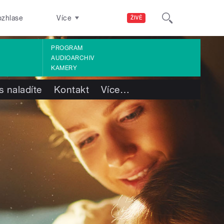
ozhlase
Více
ŽIVĚ
PROGRAM
AUDIOARCHIV
KAMERY
s naladíte
Kontakt
Více
…