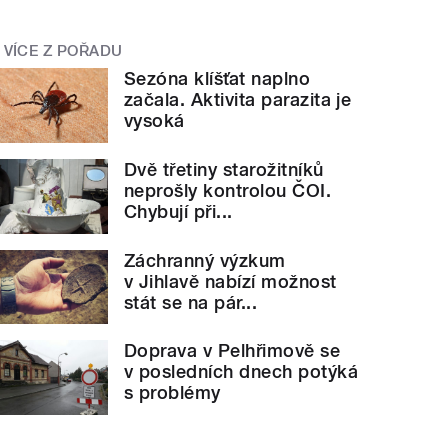
VÍCE Z POŘADU
Sezóna klíšťat naplno
začala. Aktivita parazita je
vysoká
Dvě třetiny starožitníků
neprošly kontrolou ČOI.
Chybují při...
Záchranný výzkum
v Jihlavě nabízí možnost
stát se na pár...
Doprava v Pelhřimově se
v posledních dnech potýká
s problémy