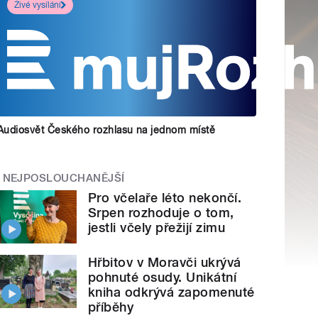
Živé vysílání
Audiosvět Českého rozhlasu na jednom místě
NEJPOSLOUCHANĚJŠÍ
Pro včelaře léto nekončí.
Srpen rozhoduje o tom,
jestli včely přežijí zimu
Hřbitov v Moravči ukrývá
pohnuté osudy. Unikátní
kniha odkrývá zapomenuté
příběhy