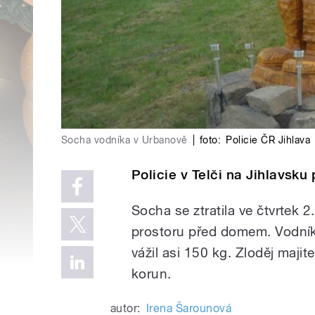
Socha vodníka v Urbanově
|
foto:
Policie ČR Jihlava
Policie v Telči na Jihlavsku
Socha se ztratila ve čtvrtek 
prostoru před domem. Vodník 
vážil asi 150 kg. Zloděj maji
korun.
autor:
Irena Šarounová