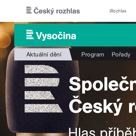
Přejít k hlavnímu obsahu
iRozhlas
Aktuální dění
Program
Pořady