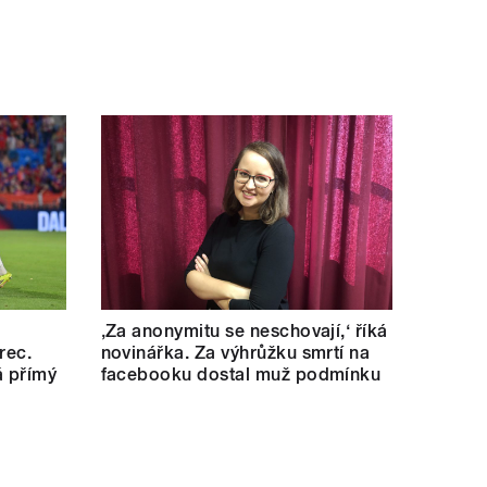
‚Za anonymitu se neschovají,‘ říká
rec.
novinářka. Za výhrůžku smrtí na
á přímý
facebooku dostal muž podmínku