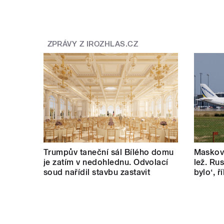
ZPRÁVY Z IROZHLAS.CZ
Trumpův taneční sál Bílého domu
Masková
je zatím v nedohlednu. Odvolací
lež. Rus
soud nařídil stavbu zastavit
bylo‘, 