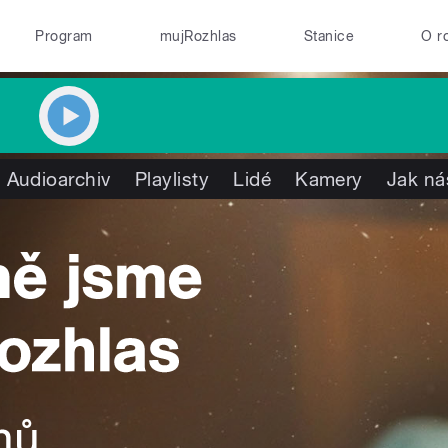
Program
mujRozhlas
Stanice
O r
Audioarchiv
Playlisty
Lidé
Kamery
Jak ná