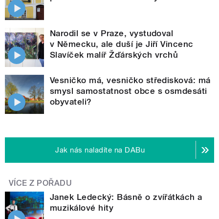
Narodil se v Praze, vystudoval
v Německu, ale duší je Jiří Vincenc
Slavíček malíř Žďárských vrchů
Vesničko má, vesničko středisková: má
smysl samostatnost obce s osmdesáti
obyvateli?
Jak nás naladíte na DABu
VÍCE Z POŘADU
Janek Ledecký: Básně o zvířátkách a
muzikálové hity