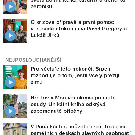
aerobiku
O krizové přípravě a první pomoci
v případě útoku mluví Pavel Gregory a
Lukáš Jirků
NEJPOSLOUCHANĚJŠÍ
Pro včelaře léto nekončí. Srpen
rozhoduje o tom, jestli včely přežijí
zimu
Hřbitov v Moravči ukrývá pohnuté
osudy. Unikátní kniha odkrývá
zapomenuté příběhy
V Počátkách si můžete projít trasu po
pamětních deskách slavných osobností