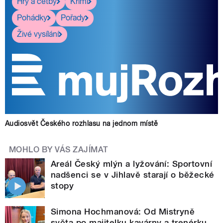
Hry a četby
Krimi
Pohádky
Pořady
Živé vysílání
Audiosvět Českého rozhlasu na jednom místě
MOHLO BY VÁS ZAJÍMAT
Areál Český mlýn a lyžování: Sportovní
nadšenci se v Jihlavě starají o běžecké
stopy
Simona Hochmanová: Od Mistryně
světa po majitelku kavárny a trenérku