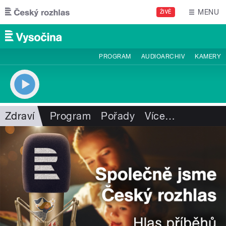
Přejít k hlavnímu obsahu
MENU
ŽIVĚ
PROGRAM
AUDIOARCHIV
KAMERY
Zdraví
Program
Pořady
Více
…