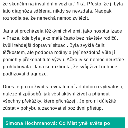
že skončím na invalidním vozíku,“ říká. Přesto, že jí byla
tato diagnóza sdělena, nikdy se nevzdala. Naopak,
rozhodla se, že nenechá nemoc zvítězit.
Jana si procházela těžkými chvílemi, jako hospitalizace
v Praze, kde byla jako malá často bez návštěv rodičů,
kvůli tehdejší dopravní situaci. Byla zvyklá čelit
těžkostem, ale podpora rodiny a její nezdolná vůle jí
pomohly překonat tuto výzvu. Ačkoliv se nemoc neustále
prohlubovala, Jana se rozhodla, že svůj život nebude
podřizovat diagnóze.
Dnes je pro ni život s revmatoidní artritidou o vytrvalosti,
nalezení způsobů, jak vést aktivní život a přijmout
všechny překážky, které přicházejí. Je pro ni důležité
zůstat v pohybu a zachovat si pozitivní přístup.
Simona Hochmanová: Od Mistryně světa po