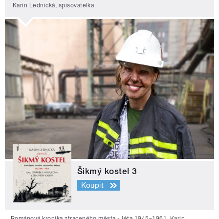
Karin Lednická, spisovatelka
Šikmý kostel 3
Koupit
Románová kronika ztraceného města - léta 1945–1961. Karin