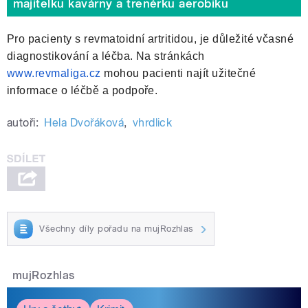
majitelku kavárny a trenérku aerobiku
Pro pacienty s revmatoidní artritidou, je důležité včasné
diagnostikování a léčba. Na stránkách
www.revmaliga.cz
mohou pacienti najít užitečné
informace o léčbě a podpoře.
autoři:
Hela Dvořáková
,
vhrdlick
Všechny díly pořadu na mujRozhlas
mujRozhlas