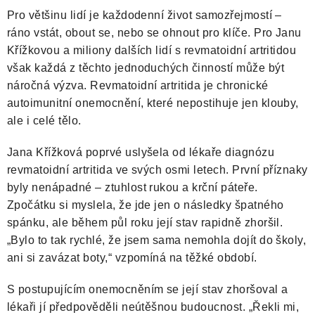
Pro většinu lidí je každodenní život samozřejmostí –
ráno vstát, obout se, nebo se ohnout pro klíče. Pro Janu
Křížkovou a miliony dalších lidí s revmatoidní artritidou
však každá z těchto jednoduchých činností může být
náročná výzva. Revmatoidní artritida je chronické
autoimunitní onemocnění, které nepostihuje jen klouby,
ale i celé tělo.
Jana Křížková poprvé uslyšela od lékaře diagnózu
revmatoidní artritida ve svých osmi letech. První příznaky
byly nenápadné – ztuhlost rukou a krční páteře.
Zpočátku si myslela, že jde jen o následky špatného
spánku, ale během půl roku její stav rapidně zhoršil.
„Bylo to tak rychlé, že jsem sama nemohla dojít do školy,
ani si zavázat boty,“ vzpomíná na těžké období.
S postupujícím onemocněním se její stav zhoršoval a
lékaři jí předpověděli neútěšnou budoucnost. „Řekli mi,