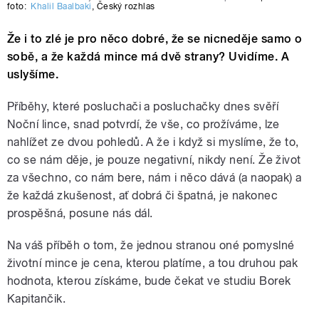
foto:
Khalil Baalbaki
,
Český rozhlas
Že i to zlé je pro něco dobré, že se nicneděje samo o
sobě, a že každá mince má dvě strany? Uvidíme. A
uslyšíme.
Příběhy, které posluchači a posluchačky dnes svěří
Noční lince, snad potvrdí, že vše, co prožíváme, lze
nahlížet ze dvou pohledů. A že i když si myslíme, že to,
co se nám děje, je pouze negativní, nikdy není. Že život
za všechno, co nám bere, nám i něco dává (a naopak) a
že každá zkušenost, ať dobrá či špatná, je nakonec
prospěšná, posune nás dál.
Na váš příběh o tom, že jednou stranou oné pomyslné
životní mince je cena, kterou platíme, a tou druhou pak
hodnota, kterou získáme, bude čekat ve studiu Borek
Kapitančik.