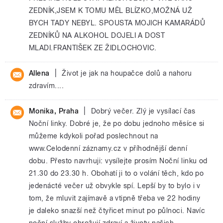
ZEDNÍK,JSEM K TOMU MĚL BLÍZKO,MOŽNÁ UŽ
BYCH TADY NEBYL. SPOUSTA MOJICH KAMARÁDŮ
ZEDNÍKŮ NA ALKOHOL DOJELI A DOST
MLADI.FRANTIŠEK ZE ŽIDLOCHOVIC.
|
Allena
Život je jak na houpačce dolů a nahoru
zdravím....
|
Monika, Praha
Dobrý večer. Zlý je vysílací čas
Noční linky. Dobré je, že po dobu jednoho měsíce si
můžeme kdykoli pořad poslechnout na
www.Celodenní záznamy.cz v příhodnější denní
dobu. Přesto navrhuji: vysílejte prosím Noční linku od
21.30 do 23.30 h. Obohatí ji to o volání těch, kdo po
jedenácté večer už obvykle spí. Lepší by to bylo i v
tom, že mluvit zajímavě a vtipně třeba ve 22 hodiny
je daleko snazší než čtyřicet minut po půlnoci. Navíc
noční služby ohrožují zdraví a životy našich