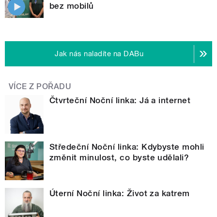
bez mobilů
Jak nás naladíte na DABu
VÍCE Z POŘADU
Čtvrteční Noční linka: Já a internet
Středeční Noční linka: Kdybyste mohli
změnit minulost, co byste udělali?
Úterní Noční linka: Život za katrem