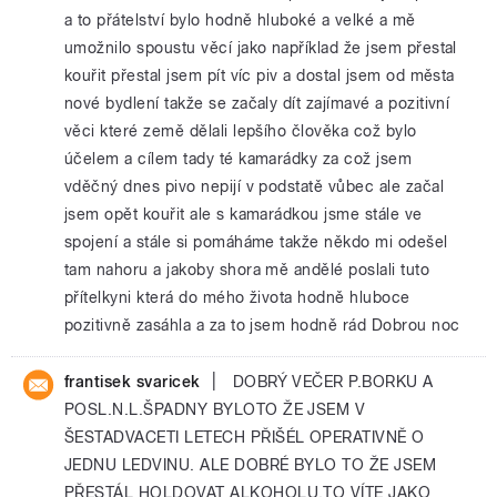
a to přátelství bylo hodně hluboké a velké a mě
umožnilo spoustu věcí jako například že jsem přestal
kouřit přestal jsem pít víc piv a dostal jsem od města
nové bydlení takže se začaly dít zajímavé a pozitivní
věci které země dělali lepšího člověka což bylo
účelem a cílem tady té kamarádky za což jsem
vděčný dnes pivo nepijí v podstatě vůbec ale začal
jsem opět kouřit ale s kamarádkou jsme stále ve
spojení a stále si pomáháme takže někdo mi odešel
tam nahoru a jakoby shora mě andělé poslali tuto
přítelkyni která do mého života hodně hluboce
pozitivně zasáhla a za to jsem hodně rád Dobrou noc
|
frantisek svaricek
DOBRÝ VEČER P.BORKU A
POSL.N.L.ŠPADNY BYLOTO ŽE JSEM V
ŠESTADVACETI LETECH PŘIŠÉL OPERATIVNĚ O
JEDNU LEDVINU. ALE DOBRÉ BYLO TO ŽE JSEM
PŘESTÁL HOLDOVAT ALKOHOLU,TO VÍTE JAKO