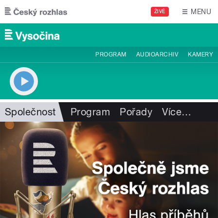
Přejít k hlavnímu obsahu
MENU
ŽIVĚ
PROGRAM
AUDIOARCHIV
KAMERY
Společnost
Program
Pořady
Více
…