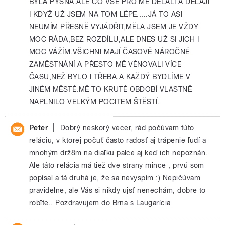
BYLA PYŠNÁ.ALE CO VŠE PRO MĚ DĚLALI A DĚLAJÍ
I KDYŽ UŽ JSEM NA TOM LÉPE.....JÁ TO ASI
NEUMÍM PŘESNĚ VYJÁDŘIT,MĚLA JSEM JE VŽDY
MOC RÁDA,BEZ ROZDÍLU,ALE DNES UŽ SI JICH I
MOC VÁŽÍM.VŠICHNI MAJÍ ČASOVĚ NÁROČNÉ
ZAMĚSTNÁNÍ A PŘESTO MĚ VĚNOVALI VÍCE
ČASU,NEŽ BYLO I TŘEBA.A KAŽDÝ BYDLÍME V
JINÉM MĚSTĚ.MĚ TO KRUTÉ OBDOBÍ VLASTNĚ
NAPLNILO VELKÝM POCITEM ŠTĚSTÍ.
|
Peter
Dobrý neskorý vecer, rád počúvam túto
reláciu, v ktorej počuť často radosť aj trápenie ľudí a
mnohým drž8m na diaľku palce aj keď ich nepoznán.
Ale táto relácia má tiež dve strany mince , prvú som
popísal a tá druhá je, že sa nevyspím :) Nepičúvam
pravidelne, ale Vás si nikdy ujsť nenechám, dobre to
robīte.. Pozdravujem do Brna s Laugarícia