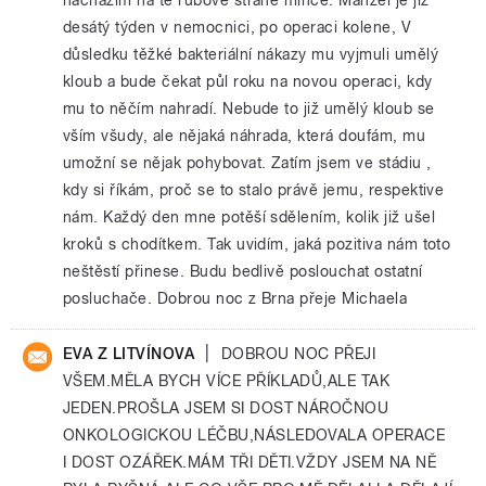
desátý týden v nemocnici, po operaci kolene, V
důsledku těžké bakteriální nákazy mu vyjmuli umělý
kloub a bude čekat půl roku na novou operaci, kdy
mu to něčím nahradí. Nebude to již umělý kloub se
vším všudy, ale nějaká náhrada, která doufám, mu
umožní se nějak pohybovat. Zatím jsem ve stádiu ,
kdy si říkám, proč se to stalo právě jemu, respektive
nám. Každý den mne potěší sdělením, kolik již ušel
kroků s chodítkem. Tak uvidím, jaká pozitiva nám toto
neštěstí přinese. Budu bedlivě poslouchat ostatní
posluchače. Dobrou noc z Brna přeje Michaela
|
EVA Z LITVÍNOVA
DOBROU NOC PŘEJI
VŠEM.MĚLA BYCH VÍCE PŘÍKLADŮ,ALE TAK
JEDEN.PROŠLA JSEM SI DOST NÁROČNOU
ONKOLOGICKOU LÉČBU,NÁSLEDOVALA OPERACE
I DOST OZÁŘEK.MÁM TŘI DĚTI.VŽDY JSEM NA NĚ