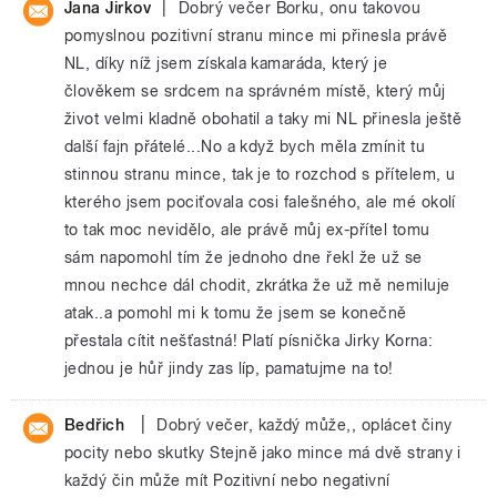
|
Jana Jirkov
Dobrý večer Borku, onu takovou
pomyslnou pozitivní stranu mince mi přinesla právě
NL, díky níž jsem získala kamaráda, který je
člověkem se srdcem na správném místě, který můj
život velmi kladně obohatil a taky mi NL přinesla ještě
další fajn přátelé...No a když bych měla zmínit tu
stinnou stranu mince, tak je to rozchod s přítelem, u
kterého jsem pociťovala cosi falešného, ale mé okolí
to tak moc nevidělo, ale právě můj ex-přítel tomu
sám napomohl tím že jednoho dne řekl že už se
mnou nechce dál chodit, zkrátka že už mě nemiluje
atak..a pomohl mi k tomu že jsem se konečně
přestala cítit nešťastná! Platí písnička Jirky Korna:
jednou je hůř jindy zas líp, pamatujme na to!
|
Bedřich
Dobrý večer, každý může,, oplácet činy
pocity nebo skutky Stejně jako mince má dvě strany i
každý čin může mít Pozitivní nebo negativní