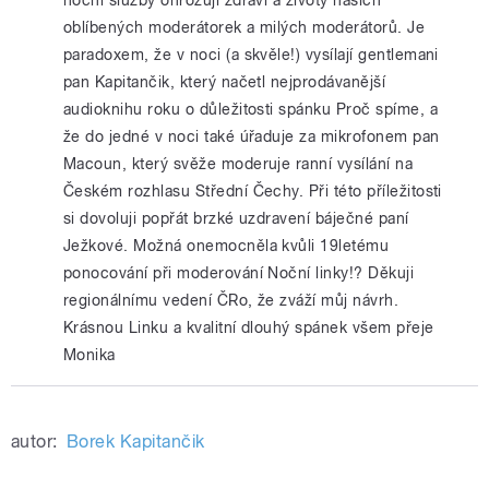
oblíbených moderátorek a milých moderátorů. Je
paradoxem, že v noci (a skvěle!) vysílají gentlemani
pan Kapitančik, který načetl nejprodávanější
audioknihu roku o důležitosti spánku Proč spíme, a
že do jedné v noci také úřaduje za mikrofonem pan
Macoun, který svěže moderuje ranní vysílání na
Českém rozhlasu Střední Čechy. Při této příležitosti
si dovoluji popřát brzké uzdravení báječné paní
Ježkové. Možná onemocněla kvůli 19letému
ponocování při moderování Noční linky!? Děkuji
regionálnímu vedení ČRo, že zváží můj návrh.
Krásnou Linku a kvalitní dlouhý spánek všem přeje
Monika
autor:
Borek Kapitančik