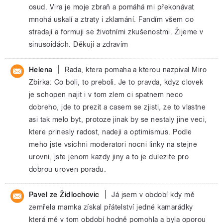
osud. Vira je moje zbraň a pomáhá mi překonávat
mnohá uskalí a ztraty i zklamání. Fandím všem co
stradají a formuji se životními zkušenostmi. Žijeme v
sinusoidách. Děkuji a zdravím
|
Helena
Rada, ktera pomaha a kterou nazpival Miro
Zbirka: Co boli, to preboli. Je to pravda, kdyz clovek
je schopen najit i v tom zlem ci spatnem neco
dobreho, jde to prezit a casem se zjisti, ze to vlastne
asi tak melo byt, protoze jinak by se nestaly jine veci,
ktere prinesly radost, nadeji a optimismus. Podle
meho jste vsichni moderatori nocni linky na stejne
urovni, jste jenom kazdy jiny a to je dulezite pro
dobrou uroven poradu.
|
Pavel ze Židlochovic
Já jsem v období kdy mě
zemřela mamka získal přátelství jedné kamarádky
která mě v tom období hodně pomohla a byla oporou