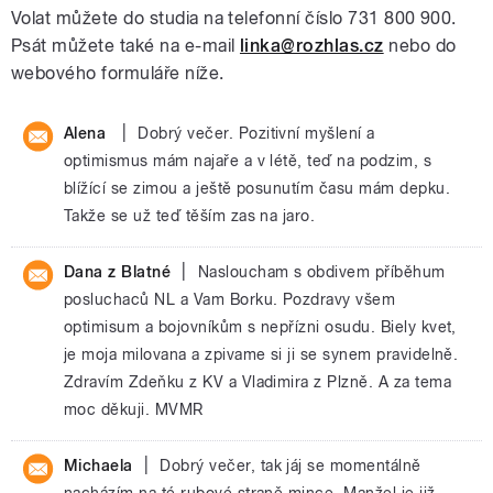
Volat můžete do studia na telefonní číslo 731 800 900.
Psát můžete také na e-mail
linka@rozhlas.cz
nebo do
webového formuláře níže.
|
Alena
Dobrý večer. Pozitivní myšlení a
optimismus mám najaře a v létě, teď na podzim, s
blížící se zimou a ještě posunutím času mám depku.
Takže se už teď těším zas na jaro.
|
Dana z Blatné
Nasloucham s obdivem příběhum
posluchaců NL a Vam Borku. Pozdravy všem
optimisum a bojovníkům s nepřízni osudu. Biely kvet,
je moja milovana a zpivame si ji se synem pravidelně.
Zdravím Zdeňku z KV a Vladimira z Plzně. A za tema
moc děkuji. MVMR
|
Michaela
Dobrý večer, tak jáj se momentálně
nacházím na té rubové straně mince. Manžel je již