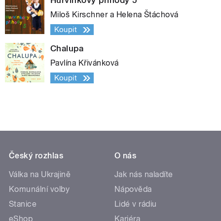
Hurvínkovy příhody 5
Miloš Kirschner a Helena Štáchová
Koupit
Chalupa
Pavlína Křivánková
Koupit
Český rozhlas
O nás
Válka na Ukrajině
Jak nás naladíte
Komunální volby
Nápověda
Stanice
Lidé v rádiu
eShop
Kariéra