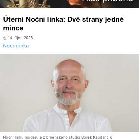
Úterní Noční linka: Dvě strany jedné
mince
14. říjen 2025
Noční linka
Noční linku moderuje z brněnského studia Borek Kapitančik
|