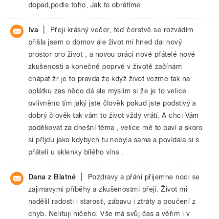
dopad,podle toho, Jak to obrátíme
|
Iva
Přeji krásný večer, teď čerstvě se rozvádím
přišla jsem o domov ale život mi hned dal nový
prostor pro život , a novou práci nové přátelé nové
zkušenosti a konečně poprvé v životě začínám
chápat žr je to pravda že když život vezme tak na
oplátku zas něco dá ale myslím si že je to velice
ovlivněno tím jaký jste člověk pokud jste podstivý a
dobrý člověk tak vám to život vždy vrátí. A chci Vám
poděkovat za dnešní téma , velice mě to baví a skoro
si příjdu jako kdybych tu nebyla sama a povídala si s
přáteli u sklenky bílého vína .
|
Dana z Blatné
Pozdravy a přání přijemne noci se
zajimavymi příběhy a zkušenostmi přeji. Život mi
nadělil radosti i starosti, zábavu i ztráty a poučení z
chyb. Nelituji ničeho. Vše má svůj čas a věřim i v