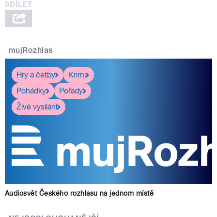
mujRozhlas
Hry a četby
Krimi
Pohádky
Pořady
Živé vysílání
Audiosvět Českého rozhlasu na jednom místě