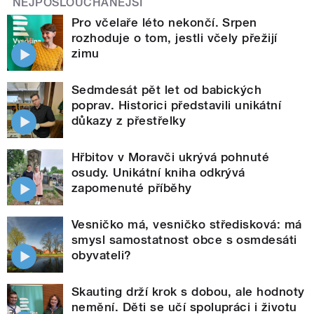
NEJPOSLOUCHANĚJŠÍ
Pro včelaře léto nekončí. Srpen
rozhoduje o tom, jestli včely přežijí
zimu
Sedmdesát pět let od babických
poprav. Historici představili unikátní
důkazy z přestřelky
Hřbitov v Moravči ukrývá pohnuté
osudy. Unikátní kniha odkrývá
zapomenuté příběhy
Vesničko má, vesničko středisková: má
smysl samostatnost obce s osmdesáti
obyvateli?
Skauting drží krok s dobou, ale hodnoty
nemění. Děti se učí spolupráci i životu