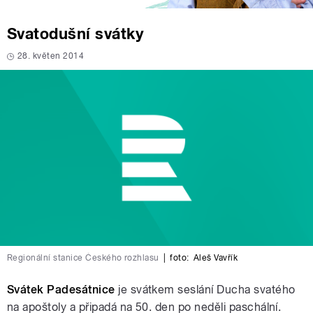
Svatodušní svátky
28. květen 2014
Regionální stanice Českého rozhlasu
|
foto:
Aleš Vavřík
Svátek Padesátnice
je svátkem seslání Ducha svatého
na apoštoly a připadá na 50. den po neděli paschální.