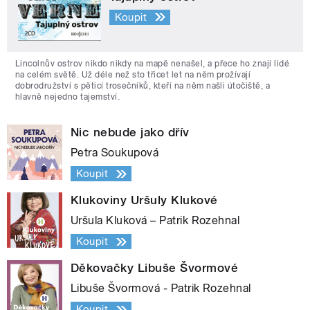
Koupit
Lincolnův ostrov nikdo nikdy na mapě nenašel, a přece ho znají lidé
na celém světě. Už déle než sto třicet let na něm prožívají
dobrodružství s pěticí trosečníků, kteří na něm našli útočiště, a
hlavně nejedno tajemství.
Nic nebude jako dřív
Petra Soukupová
Koupit
Klukoviny Uršuly Klukové
Uršula Kluková – Patrik Rozehnal
Koupit
Děkovačky Libuše Švormové
Libuše Švormová - Patrik Rozehnal
Koupit