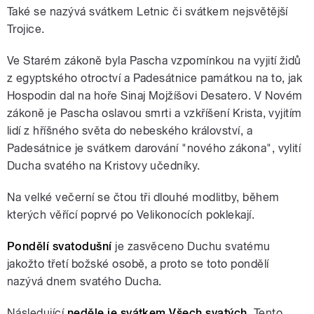
Také se nazývá svátkem Letnic či svátkem nejsvětější
Trojice.
Ve Starém zákoně byla Pascha vzpomínkou na vyjití židů
z egyptského otroctví a Padesátnice památkou na to, jak
Hospodin dal na hoře Sinaj Mojžíšovi Desatero. V Novém
zákoně je Pascha oslavou smrti a vzkříšení Krista, vyjitím
lidí z hříšného světa do nebeského království, a
Padesátnice je svátkem darování "nového zákona", vylití
Ducha svatého na Kristovy učedníky.
Na velké večerní se čtou tři dlouhé modlitby, během
kterých věřící poprvé po Velikonocích poklekají.
Pondělí svatodušní
je zasvěceno Duchu svatému
jakožto třetí božské osobě, a proto se toto pondělí
nazývá dnem svatého Ducha.
Následující
neděle je svátkem Všech svatých
. Tento