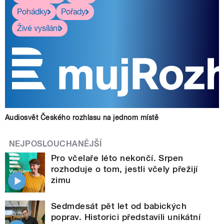
Pohádky
Pořady
Živé vysílání
Audiosvět Českého rozhlasu na jednom místě
NEJPOSLOUCHANĚJŠÍ
Pro včelaře léto nekončí. Srpen
rozhoduje o tom, jestli včely přežijí
zimu
Sedmdesát pět let od babických
poprav. Historici představili unikátní