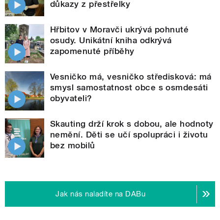
důkazy z přestřelky
Hřbitov v Moravči ukrývá pohnuté
osudy. Unikátní kniha odkrývá
zapomenuté příběhy
Vesničko má, vesničko středisková: má
smysl samostatnost obce s osmdesáti
obyvateli?
Skauting drží krok s dobou, ale hodnoty
nemění. Děti se učí spolupráci i životu
bez mobilů
Jak nás naladíte na DABu