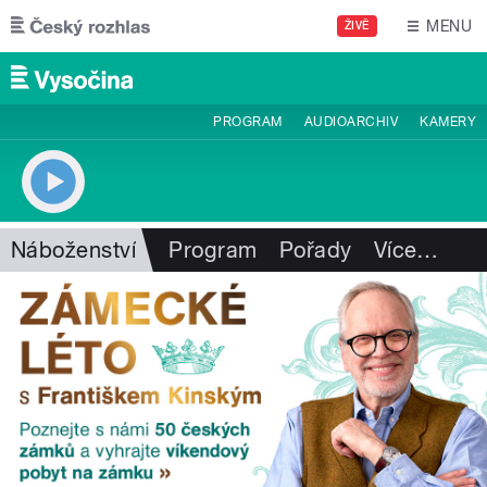
Přejít k hlavnímu obsahu
MENU
ŽIVĚ
PROGRAM
AUDIOARCHIV
KAMERY
Náboženství
Program
Pořady
Více
…