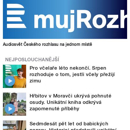
Audiosvět Českého rozhlasu na jednom místě
NEJPOSLOUCHANĚJŠÍ
Pro včelaře léto nekončí. Srpen
rozhoduje o tom, jestli včely přežijí
zimu
Hřbitov v Moravči ukrývá pohnuté
osudy. Unikátní kniha odkrývá
zapomenuté příběhy
Sedmdesát pět let od babických
poprav. Historici představili unikátní