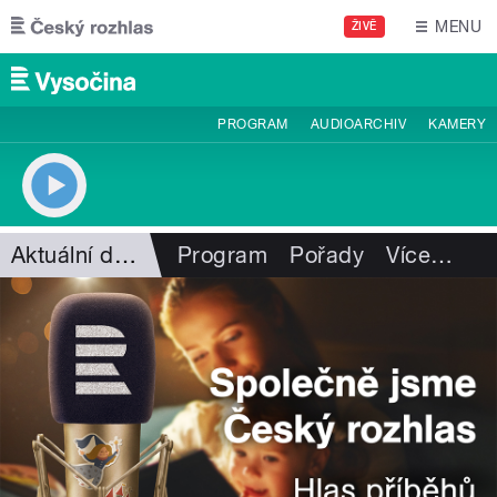
Přejít k hlavnímu obsahu
MENU
ŽIVĚ
PROGRAM
AUDIOARCHIV
KAMERY
Aktuální dění
Program
Pořady
Více
…