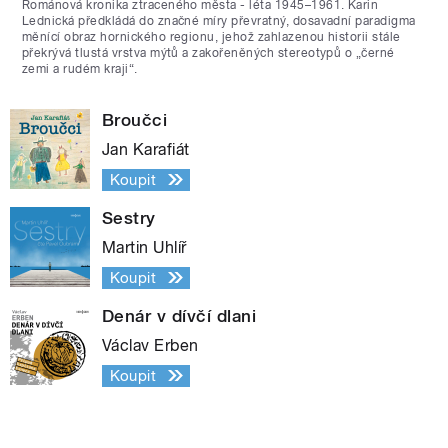
Románová kronika ztraceného města - léta 1945–1961. Karin
Lednická předkládá do značné míry převratný, dosavadní paradigma
měnící obraz hornického regionu, jehož zahlazenou historii stále
překrývá tlustá vrstva mýtů a zakořeněných stereotypů o „černé
zemi a rudém kraji“.
Broučci
Jan Karafiát
Koupit
Sestry
Martin Uhlíř
Koupit
Denár v dívčí dlani
Václav Erben
Koupit