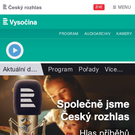
Přejít k hlavnímu obsahu
MENU
ŽIVĚ
PROGRAM
AUDIOARCHIV
KAMERY
Aktuální dění
Program
Pořady
Více
…