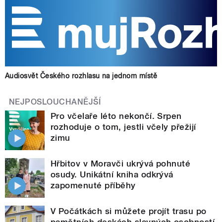
Audiosvět Českého rozhlasu na jednom místě
NEJPOSLOUCHANĚJŠÍ
Pro včelaře léto nekončí. Srpen
rozhoduje o tom, jestli včely přežijí
zimu
Hřbitov v Moravči ukrývá pohnuté
osudy. Unikátní kniha odkrývá
zapomenuté příběhy
V Počátkách si můžete projít trasu po
pamětních deskách slavných osobností