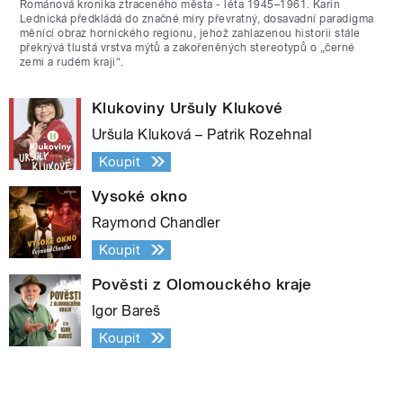
Románová kronika ztraceného města - léta 1945–1961. Karin
Lednická předkládá do značné míry převratný, dosavadní paradigma
měnící obraz hornického regionu, jehož zahlazenou historii stále
překrývá tlustá vrstva mýtů a zakořeněných stereotypů o „černé
zemi a rudém kraji“.
Klukoviny Uršuly Klukové
Uršula Kluková – Patrik Rozehnal
Koupit
Vysoké okno
Raymond Chandler
Koupit
Pověsti z Olomouckého kraje
Igor Bareš
Koupit