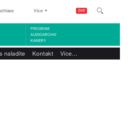
ozhlase
Více
ŽIVĚ
PROGRAM
AUDIOARCHIV
KAMERY
s naladíte
Kontakt
Více
…