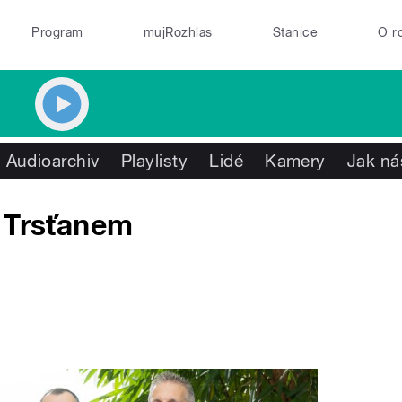
Program
mujRozhlas
Stanice
O r
Audioarchiv
Playlisty
Lidé
Kamery
Jak ná
m Trsťanem