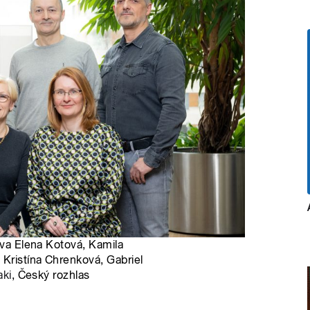
ava Elena Kotová, Kamila
 Kristína Chrenková, Gabriel
aki
, Český rozhlas