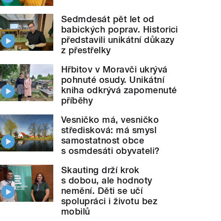
Sedmdesát pět let od
babických poprav. Historici
představili unikátní důkazy
z přestřelky
Hřbitov v Moravči ukrývá
pohnuté osudy. Unikátní
kniha odkrývá zapomenuté
příběhy
Vesničko má, vesničko
středisková: má smysl
samostatnost obce
s osmdesáti obyvateli?
Skauting drží krok
s dobou, ale hodnoty
nemění. Děti se učí
spolupráci i životu bez
mobilů