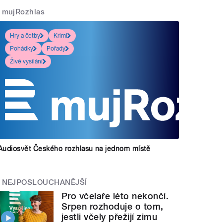
mujRozhlas
Hry a četby
Krimi
Pohádky
Pořady
Živé vysílání
Audiosvět Českého rozhlasu na jednom místě
NEJPOSLOUCHANĚJŠÍ
Pro včelaře léto nekončí.
Srpen rozhoduje o tom,
jestli včely přežijí zimu