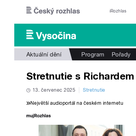
Přejít k hlavnímu obsahu
iRozhlas
Aktuální dění
Program
Pořady
Stretnutie s Richarde
13. červenec 2025
Stretnutie
Největší audioportál na českém internetu