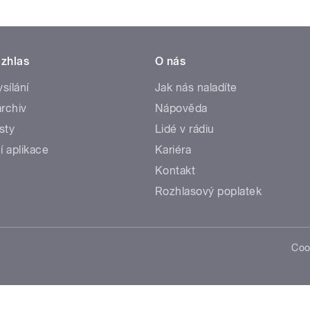
zhlas
O nás
ysílání
Jak nás naladíte
rchiv
Nápověda
sty
Lidé v rádiu
í aplikace
Kariéra
Kontakt
Rozhlasový poplatek
Coo