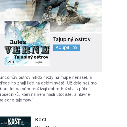
Tajuplný ostrov
Koupit
Lincolnův ostrov nikdo nikdy na mapě nenašel, a
přece ho znají lidé na celém světě. Už déle než sto
třicet let na něm prožívají dobrodružství s pěticí
trosečníků, kteří na něm našli útočiště, a hlavně
nejedno tajemství.
Kost