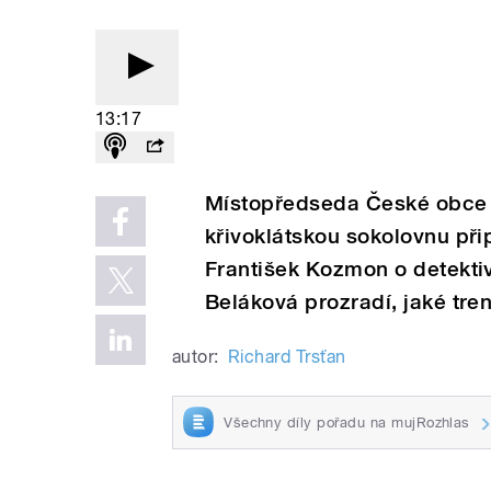
13:17
Místopředseda České obce s
křivoklátskou sokolovnu připr
František Kozmon o detekti
Beláková prozradí, jaké tre
autor:
Richard Trsťan
Všechny díly pořadu na mujRozhlas