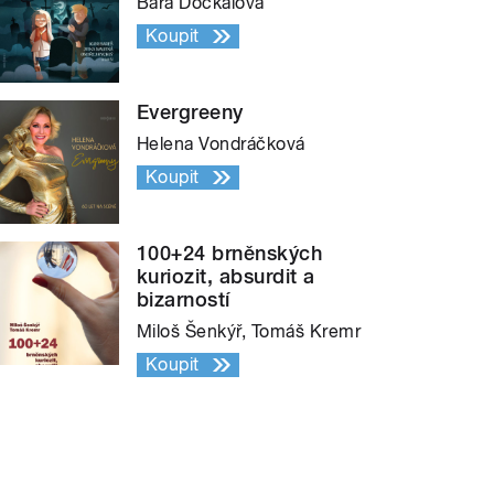
Bára Dočkalová
Koupit
Evergreeny
Helena Vondráčková
Koupit
100+24 brněnských
kuriozit, absurdit a
bizarností
Miloš Šenkýř, Tomáš Kremr
Koupit