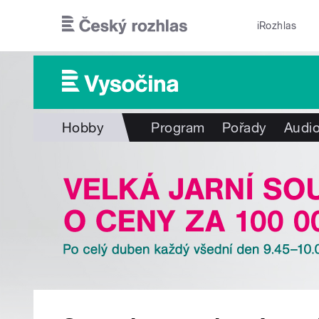
Přejít k hlavnímu obsahu
iRozhlas
Hobby
Program
Pořady
Audio