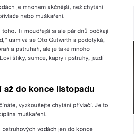
vodách je mnohem akčnější, než chytání
přívlače nebo muškaření.
 u toho. Ti moudřejší si ale pár dnů počkají
lid,“ usmívá se Oto Gutwirth a podotýká,
praři a pstruhaři, ale je také mnoho
 Loví štiky, sumce, kapry i pstruhy, jezdí
í až do konce listopadu
náte, vyzkoušejte chytání přívlačí. Je to
ciplína muškaření.
 na pstruhových vodách jen do konce