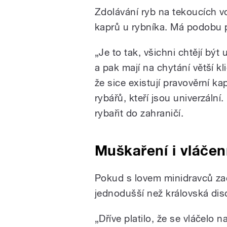
Zdolávání ryb na tekoucích 
kaprů u rybníka. Má podobu 
„Je to tak, všichni chtějí být
a pak mají na chytání větší k
že sice existují pravověrní ka
rybářů, kteří jsou univerzální.
rybařit do zahraničí.
Muškaření i vláčen
Pokud s lovem minidravců začí
jednodušší než královská dis
„Dříve platilo, že se vláčelo