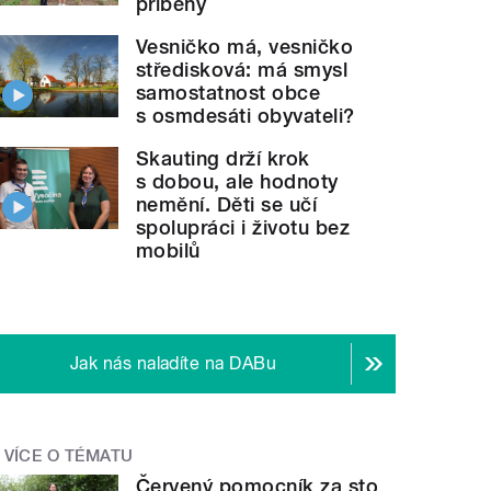
příběhy
Vesničko má, vesničko
středisková: má smysl
samostatnost obce
s osmdesáti obyvateli?
Skauting drží krok
s dobou, ale hodnoty
nemění. Děti se učí
spolupráci i životu bez
mobilů
Jak nás naladíte na DABu
VÍCE O TÉMATU
Červený pomocník za sto