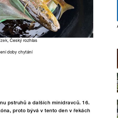
ízek
, Český rozhlas
žení doby chytání
ónu pstruhů a dalších minidravců. 16.
óna, proto bývá v tento den v řekách