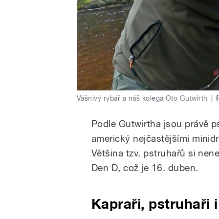
Vášnivý rybář a náš kolega Oto Gutwirth
|
Podle Gutwirtha jsou právě p
americký nejčastějšími minidra
Většina tzv. pstruhařů si nen
Den D, což je 16. duben.
Kapraři, pstruhaři 