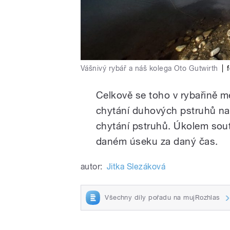
Vášnivý rybář a náš kolega Oto Gutwirth
|
Celkově se toho v rybařině m
chytání duhových pstruhů na
chytání pstruhů. Úkolem soutě
daném úseku za daný čas.
autor:
Jitka Slezáková
Všechny díly pořadu na mujRozhlas