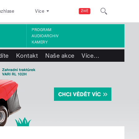
ozhlase
Více
ŽIVĚ
PROGRAM
AUDIOARCHIV
KAMERY
díte
Kontakt
Naše akce
Více
…