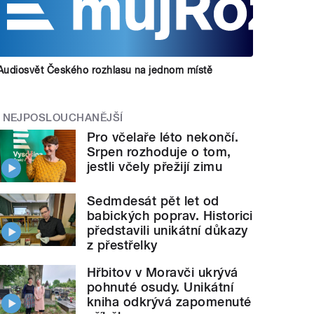
Audiosvět Českého rozhlasu na jednom místě
NEJPOSLOUCHANĚJŠÍ
Pro včelaře léto nekončí.
Srpen rozhoduje o tom,
jestli včely přežijí zimu
Sedmdesát pět let od
babických poprav. Historici
představili unikátní důkazy
z přestřelky
Hřbitov v Moravči ukrývá
pohnuté osudy. Unikátní
kniha odkrývá zapomenuté