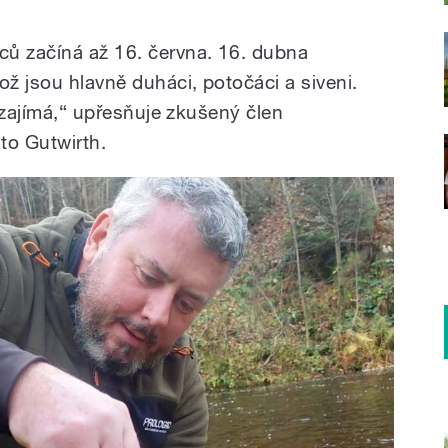
ců začíná až 16. června. 16. dubna
ož jsou hlavně duháci, potočáci a siveni.
ď zajímá,“ upřesňuje zkušený člen
o Gutwirth.