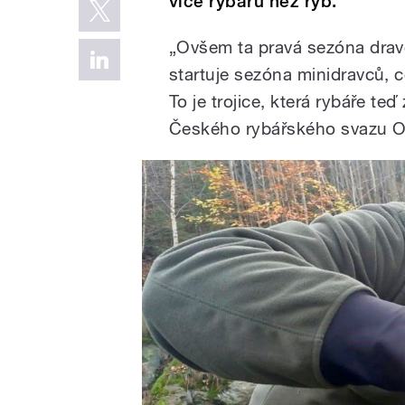
více rybářů než ryb.
„Ovšem ta pravá sezóna drav
startuje sezóna minidravců, c
To je trojice, která rybáře te
Českého rybářského svazu Ot