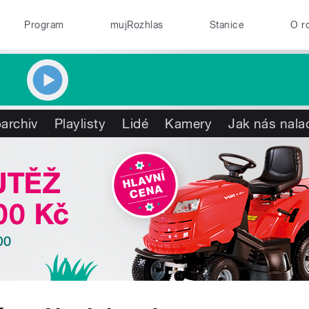
Program
mujRozhlas
Stanice
O r
archiv
Playlisty
Lidé
Kamery
Jak nás nala