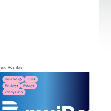
mujRozhlas
Hry a četby
Krimi
Pohádky
Pořady
Živé vysílání