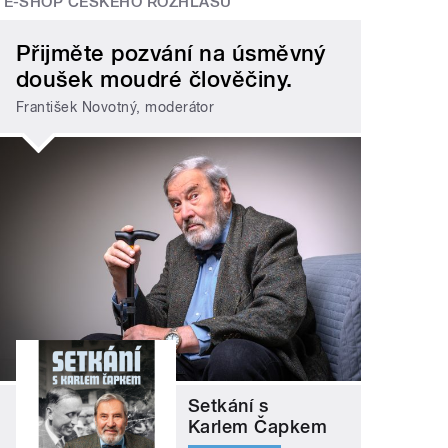
E-SHOP ČESKÉHO ROZHLASU
Přijměte pozvání na úsměvný
doušek moudré člověčiny.
František Novotný, moderátor
Setkání s
Karlem Čapkem