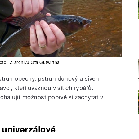
foto:
Z archivu Ota Gutwirtha
struh obecný, pstruh duhový a siven
vci, kteří uváznou v sítích rybářů.
echá ujít možnost poprvé si zachytat v
i univerzálové