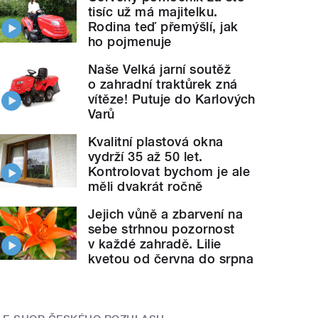
tisíc už má majitelku.
Rodina teď přemýšlí, jak
ho pojmenuje
Naše Velká jarní soutěž
o zahradní traktůrek zná
vítěze! Putuje do Karlových
Varů
Kvalitní plastová okna
vydrží 35 až 50 let.
Kontrolovat bychom je ale
měli dvakrát ročně
Jejich vůně a zbarvení na
sebe strhnou pozornost
v každé zahradě. Lilie
kvetou od června do srpna