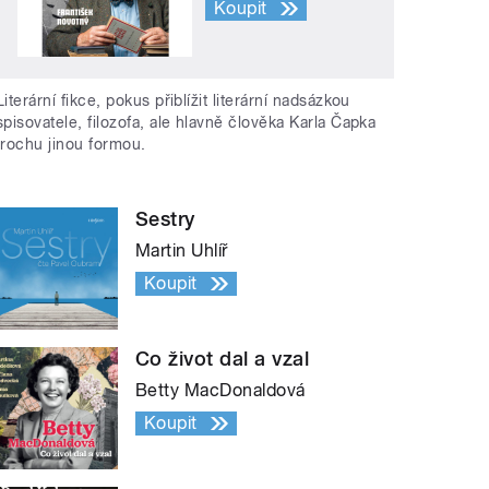
Koupit
Literární fikce, pokus přiblížit literární nadsázkou
spisovatele, filozofa, ale hlavně člověka Karla Čapka
trochu jinou formou.
Sestry
Martin Uhlíř
Koupit
Co život dal a vzal
Betty MacDonaldová
Koupit