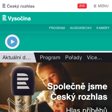
Přejít k hlavnímu obsahu
MENU
ŽIVĚ
PROGRAM
AUDIOARCHIV
KAMERY
Aktuální dění
Program
Pořady
Více
…