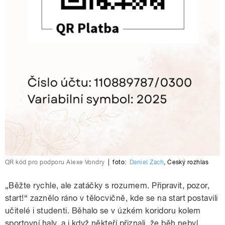
QR kód pro podporu Alexe Vondry
|
foto:
Daniel Zach
,
Český rozhlas
„Běžte rychle, ale zatáčky s rozumem. Připravit, pozor,
start!“ zaznělo ráno v tělocvičně, kde se na start postavili
učitelé i studenti. Běhalo se v úzkém koridoru kolem
sportovní haly, a i když někteří přiznali, že běh nebyl