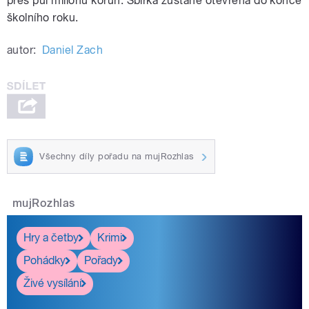
přes půl milionu korun. Sbírka zůstane otevřená do konce
školního roku.
autor:
Daniel Zach
Všechny díly pořadu na mujRozhlas
mujRozhlas
Hry a četby
Krimi
Pohádky
Pořady
Živé vysílání