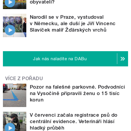
obyvateli?
Narodil se v Praze, vystudoval
v Německu, ale duší je Jiří Vincenc
Slavíček malíř Žďárských vrchů
Jak nás naladíte na DABu
VÍCE Z POŘADU
Pozor na falešné parkovné. Podvodníci
na Vysočině připravili ženu o 15 tisíc
korun
V červenci začala registrace psů do
centrální evidence. Veterináři hlásí
hladký průběh