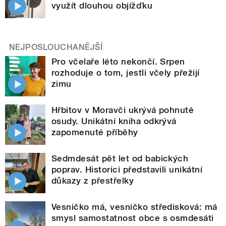
využít dlouhou objížďku
NEJPOSLOUCHANĚJŠÍ
Pro včelaře léto nekončí. Srpen
rozhoduje o tom, jestli včely přežijí
zimu
Hřbitov v Moravči ukrývá pohnuté
osudy. Unikátní kniha odkrývá
zapomenuté příběhy
Sedmdesát pět let od babických
poprav. Historici představili unikátní
důkazy z přestřelky
Vesničko má, vesničko středisková: má
smysl samostatnost obce s osmdesáti