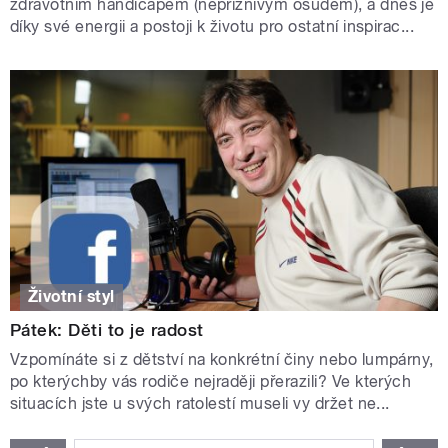
zdravotním handicapem (nepříznivým osudem), a dnes je
díky své energii a postoji k životu pro ostatní inspirac...
Životní styl
Pátek: Děti to je radost
Vzpomínáte si z dětství na konkrétní činy nebo lumpárny,
po kterýchby vás rodiče nejraději přerazili? Ve kterých
situacích jste u svých ratolestí museli vy držet ne...
STRÁNKY