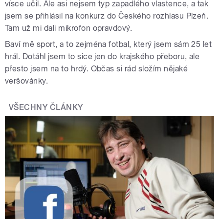
vísce učil. Ale asi nejsem typ zapadlého vlastence, a tak
jsem se přihlásil na konkurz do Českého rozhlasu Plzeň.
Tam už mi dali mikrofon opravdový.
Baví mě sport, a to zejména fotbal, který jsem sám 25 let
hrál. Dotáhl jsem to sice jen do krajského přeboru, ale
přesto jsem na to hrdý. Občas si rád složím nějaké
veršovánky.
VŠECHNY ČLÁNKY