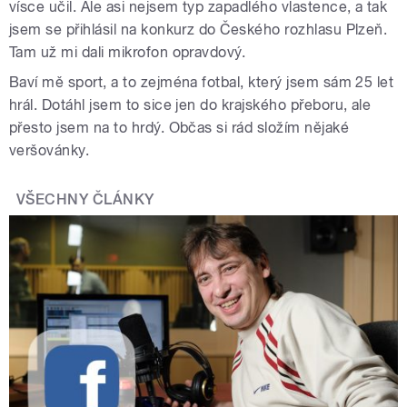
vísce učil. Ale asi nejsem typ zapadlého vlastence, a tak
jsem se přihlásil na konkurz do Českého rozhlasu Plzeň.
Tam už mi dali mikrofon opravdový.
Baví mě sport, a to zejména fotbal, který jsem sám 25 let
hrál. Dotáhl jsem to sice jen do krajského přeboru, ale
přesto jsem na to hrdý. Občas si rád složím nějaké
veršovánky.
VŠECHNY ČLÁNKY