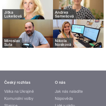
Jitka
Andrea
Lukešová
Samešová
Miroslav
Nikola
Šuta
Nosková
Český rozhlas
O nás
Válka na Ukrajině
Jak nás naladíte
Komunální volby
Nápověda
Stanice
Lidé v rádiu