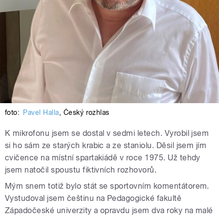
foto:
Pavel Halla
,
Český rozhlas
K mikrofonu jsem se dostal v sedmi letech. Vyrobil jsem
si ho sám ze starých krabic a ze staniolu. Děsil jsem jím
cvičence na místní spartakiádě v roce 1975. Už tehdy
jsem natočil spoustu fiktivních rozhovorů.
Mým snem totiž bylo stát se sportovním komentátorem.
Vystudoval jsem češtinu na Pedagogické fakultě
Západočeské univerzity a opravdu jsem dva roky na malé