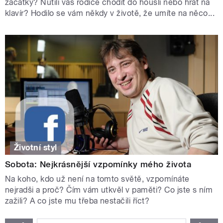
začátky? Nutili vás rodiče chodit do houslí nebo hrát na
klavír? Hodilo se vám někdy v životě, že umíte na něco...
Životní styl
Sobota: Nejkrásnější vzpomínky mého života
Na koho, kdo už není na tomto světě, vzpomínáte
nejradši a proč? Čím vám utkvěl v paměti? Co jste s ním
zažili? A co jste mu třeba nestačili říct?
STRÁNKY