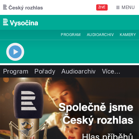
Přejít k hlavnímu obsahu
MENU
ŽIVĚ
PROGRAM
AUDIOARCHIV
KAMERY
Program
Pořady
Audioarchiv
Více
…