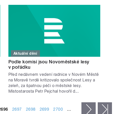
Aktuální dění
Podle komisí jsou Novoměstské lesy
v pořádku
Před nedávnem vedení radnice v Novém Městě
na Moravě tvrdě kritizovalo společnost Lesy a
zeleň, za špatnou péči o městské lesy.
Místostarosta Petr Pejchal hovořil d...
2696
2697
2698
2699
2700
…
následujíc
p