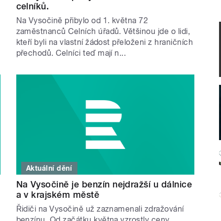
celníků.
Na Vysočině přibylo od 1. května 72
zaměstnanců Celních úřadů. Většinou jde o lidi,
kteří byli na vlastní žádost přeloženi z hraničních
přechodů. Celníci teď mají n...
Aktuální dění
Na Vysočině je benzín nejdražší u dálnice
a v krajském městě
Řidiči na Vysočině už zaznamenali zdražování
benzínu. Od začátku května vzrostly ceny