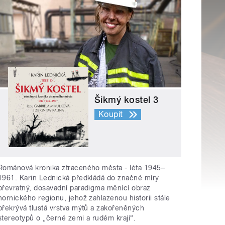
Šikmý kostel 3
Koupit
Románová kronika ztraceného města - léta 1945–
1961. Karin Lednická předkládá do značné míry
převratný, dosavadní paradigma měnící obraz
hornického regionu, jehož zahlazenou historii stále
překrývá tlustá vrstva mýtů a zakořeněných
stereotypů o „černé zemi a rudém kraji“.