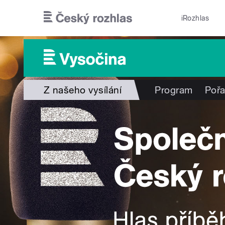
Přejít k hlavnímu obsahu
iRozhlas
Z našeho vysílání
Program
Poř