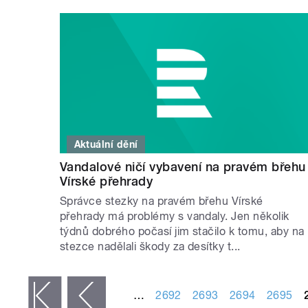
Aktuální dění
Vandalové ničí vybavení na pravém břehu
Vírské přehrady
Správce stezky na pravém břehu Vírské
přehrady má problémy s vandaly. Jen několik
týdnů dobrého počasí jim stačilo k tomu, aby na
stezce nadělali škody za desítky t...
STRÁNKY
…
2692
2693
2694
2695
 první
‹ předchozí