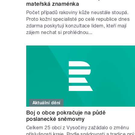
mateřská znaménka
Počet případů rakoviny kůže neustále stoupá.
Proto kožní specialisté po celé republice dnes
zdarma poskytují konzultace lidem, kteří mají
zájem nechat si prohlédnou...
Aktuální dění
Boj o obce pokračuje na půdě
poslanecké sněmovny
Celkem 25 obcí z Vysočiny zažádalo o změnu
příslušnosti kraje. Podle spádovosti a tradice prý