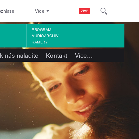
ozhlase
Více
ŽIVĚ
PROGRAM
AUDIOARCHIV
KAMERY
k nás naladíte
Kontakt
Více
…