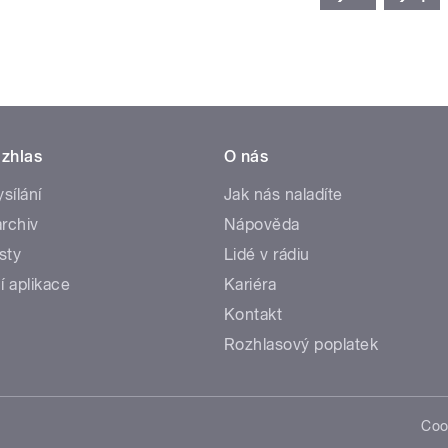
zhlas
O nás
ysílání
Jak nás naladíte
rchiv
Nápověda
sty
Lidé v rádiu
í aplikace
Kariéra
Kontakt
Rozhlasový poplatek
Coo