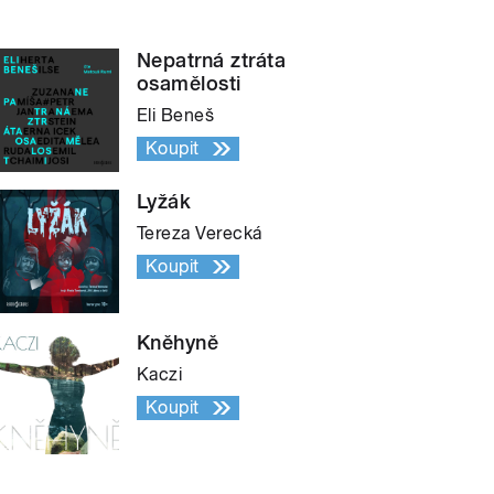
Nepatrná ztráta
osamělosti
Eli Beneš
Koupit
Lyžák
Tereza Verecká
Koupit
Kněhyně
Kaczi
Koupit