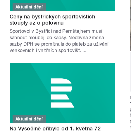
Aktuální dění
Ceny na bystřických sportovištích
stouply až o polovinu
Sportovci v Bystřici nad Pernštejnem musí
sáhnout hlouběji do kapsy. Nedávná změna
sazby DPH se promítnula do plateb za uživání
venkovních i vnitřních sportovišť. ...
Aktuální dění
Na Vysočině přibylo od 1. května 72