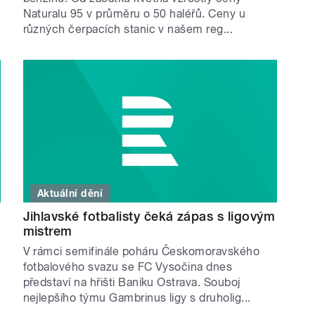
Naturalu 95 v průměru o 50 haléřů. Ceny u
různých čerpacích stanic v našem reg...
Aktuální dění
Jihlavské fotbalisty čeká zápas s ligovým
mistrem
V rámci semifinále poháru Českomoravského
fotbalového svazu se FC Vysočina dnes
představí na hřišti Baníku Ostrava. Souboj
nejlepšího týmu Gambrinus ligy s druholig...