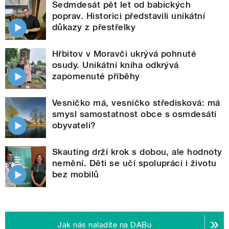
Sedmdesát pět let od babických
poprav. Historici představili unikátní
důkazy z přestřelky
Hřbitov v Moravči ukrývá pohnuté
osudy. Unikátní kniha odkrývá
zapomenuté příběhy
Vesničko má, vesničko středisková: má
smysl samostatnost obce s osmdesáti
obyvateli?
Skauting drží krok s dobou, ale hodnoty
nemění. Děti se učí spolupráci i životu
bez mobilů
Jak nás naladíte na DABu