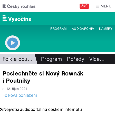
Přejít k hlavnímu obsahu
MENU
ŽIVĚ
PROGRAM
AUDIOARCHIV
KAMERY
Folk a country
Program
Pořady
Více
…
Poslechněte si Nový Rownák
i Poutníky
12. říjen 2021
Folková pohlazení
Největší audioportál na českém internetu