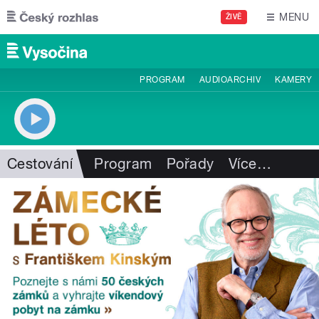
Přejít k hlavnímu obsahu
MENU
ŽIVĚ
PROGRAM
AUDIOARCHIV
KAMERY
Cestování
Program
Pořady
Více
…