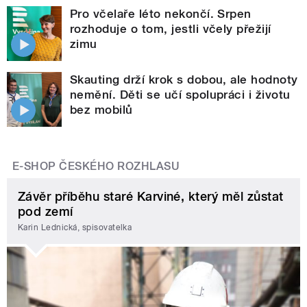
Pro včelaře léto nekončí. Srpen
rozhoduje o tom, jestli včely přežijí
zimu
Skauting drží krok s dobou, ale hodnoty
nemění. Děti se učí spolupráci i životu
bez mobilů
E-SHOP ČESKÉHO ROZHLASU
Závěr příběhu staré Karviné, který měl zůstat
pod zemí
Karin Lednická, spisovatelka