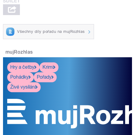
Všechny díly pořadu na mujRozhlas
mujRozhlas
Hry a četby
Krimi
Pohádky
Pořady
Živé vysílání