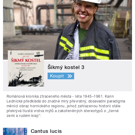
Šikmý kostel 3
Koupit
Románová kronika ztraceného města - léta 1945–1961. Karin
Lednická předkládá do značné míry převratný, dosavadní paradigma
měnící obraz hornického regionu, jehož zahlazenou historii stále
překrývá tlustá vrstva mýtů a zakořeněných stereotypů o „černé
zemi a rudém kraji“.
Cantus lucis