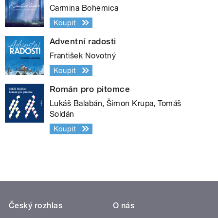
Carmina Bohemica
Koupit
Adventní radosti
František Novotný
Koupit
Román pro pitomce
Lukáš Balabán, Šimon Krupa, Tomáš
Soldán
Koupit
Český rozhlas
O nás