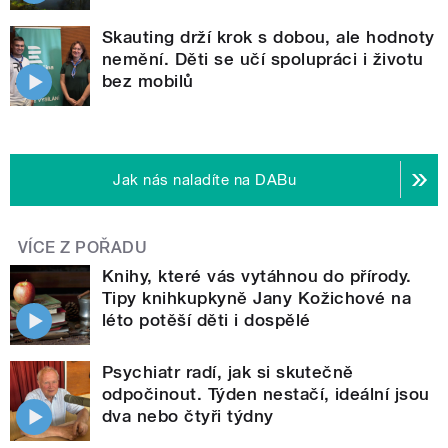
Skauting drží krok s dobou, ale hodnoty
nemění. Děti se učí spolupráci i životu
bez mobilů
Jak nás naladíte na DABu
VÍCE Z POŘADU
Knihy, které vás vytáhnou do přírody.
Tipy knihkupkyně Jany Kožichové na
léto potěší děti i dospělé
Psychiatr radí, jak si skutečně
odpočinout. Týden nestačí, ideální jsou
dva nebo čtyři týdny