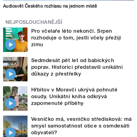
Audiosvět Českého rozhlasu na jednom místě
NEJPOSLOUCHANĚJŠÍ
Pro včelaře léto nekončí. Srpen
rozhoduje o tom, jestli včely přežijí
zimu
Sedmdesát pět let od babických
poprav. Historici představili unikátní
důkazy z přestřelky
Hřbitov v Moravči ukrývá pohnuté
osudy. Unikátní kniha odkrývá
zapomenuté příběhy
Vesničko má, vesničko středisková: má
smysl samostatnost obce s osmdesáti
obyvateli?