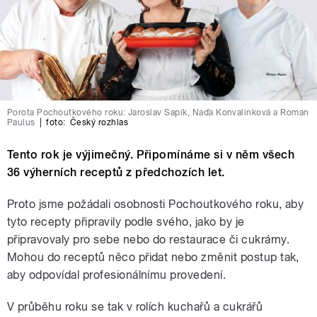
Porota Pochoutkového roku: Jaroslav Sapík, Naďa Konvalinková a Roman
Paulus
|
foto:
Český rozhlas
Tento rok je výjimečný. Připomínáme si v něm všech
36 výherních receptů z předchozích let.
Proto jsme požádali osobnosti Pochoutkového roku, aby
tyto recepty připravily podle svého, jako by je
připravovaly pro sebe nebo do restaurace či cukrárny.
Mohou do receptů něco přidat nebo změnit postup tak,
aby odpovídal profesionálnímu provedení.
V průběhu roku se tak v rolích kuchařů a cukrářů