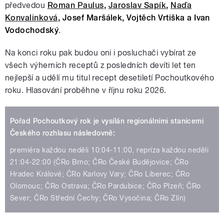
předvedou
Roman Paulus
,
Jaroslav Sapík
,
Naďa
Konvalinková
, Josef Maršálek, Vojtěch Vrtiška a Ivan
Vodochodský
.
Na konci roku pak budou oni i posluchači vybírat ze
všech výherních receptů z posledních devíti let ten
nejlepší a udělí mu titul recept desetiletí Pochoutkového
roku. Hlasování proběhne v říjnu roku 2026.
Pořad Pochoutkový rok je vysílán regionálními stanicemi
Českého rozhlasu následovně:
premiéra každou neděli 10:04-11:00, repríza každou neděli
21:04-22:00 (ČRo Brno; ČRo České Budějovice; ČRo
Hradec Králové; ČRo Karlovy Vary; ČRo Liberec; ČRo
Olomouc; ČRo Ostrava; ČRo Pardubice; ČRo Plzeň; ČRo
Sever; ČRo Střední Čechy; ČRo Vysočina; ČRo Zlín)