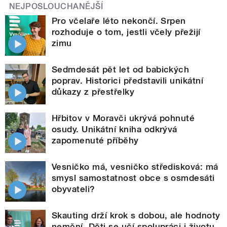
NEJPOSLOUCHANĚJŠÍ
Pro včelaře léto nekončí. Srpen
rozhoduje o tom, jestli včely přežijí
zimu
Sedmdesát pět let od babických
poprav. Historici představili unikátní
důkazy z přestřelky
Hřbitov v Moravči ukrývá pohnuté
osudy. Unikátní kniha odkrývá
zapomenuté příběhy
Vesničko má, vesničko středisková: má
smysl samostatnost obce s osmdesáti
obyvateli?
Skauting drží krok s dobou, ale hodnoty
nemění. Děti se učí spolupráci i životu