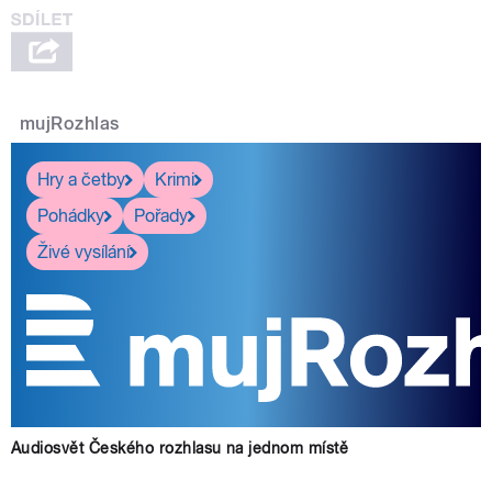
mujRozhlas
Hry a četby
Krimi
Pohádky
Pořady
Živé vysílání
Audiosvět Českého rozhlasu na jednom místě