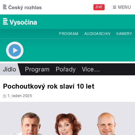
Přejít k hlavnímu obsahu
MENU
ŽIVĚ
PROGRAM
AUDIOARCHIV
KAMERY
Jídlo
Program
Pořady
Více
…
Pochoutkový rok slaví 10 let
1. leden 2025