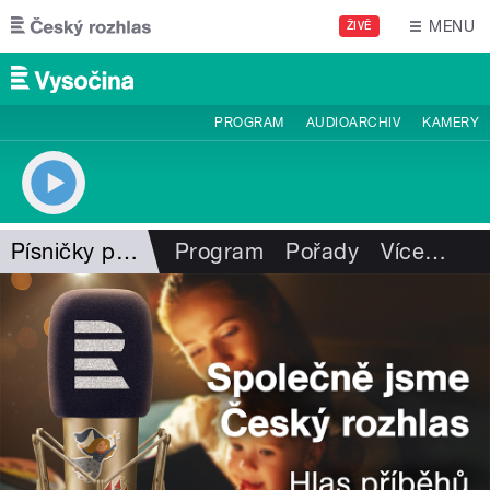
Přejít k hlavnímu obsahu
MENU
ŽIVĚ
PROGRAM
AUDIOARCHIV
KAMERY
Písničky pro Vysočinu
Program
Pořady
Více
…