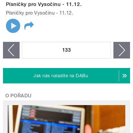
Písničky pro Vysočinu - 11.12.
Písničky pro Vysočinu - 11.12.
STRÁNKY
133
n
zí
Jak nás naladíte na DABu
O POŘADU