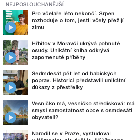
NEJPOSLOUCHANĚJŠÍ
Pro včelaře léto nekončí. Srpen
rozhoduje o tom, jestli včely přežijí
zimu
Hřbitov v Moravči ukrývá pohnuté
osudy. Unikátní kniha odkrývá
zapomenuté příběhy
Sedmdesát pět let od babických
poprav. Historici představili unikátní
důkazy z přestřelky
Vesničko má, vesničko středisková: má
smysl samostatnost obce s osmdesáti
obyvateli?
Narodil se v Praze, vystudoval