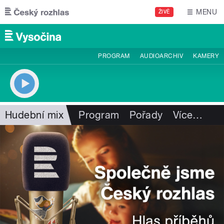
Přejít k hlavnímu obsahu
MENU
ŽIVĚ
PROGRAM
AUDIOARCHIV
KAMERY
Hudební mix
Program
Pořady
Více
…