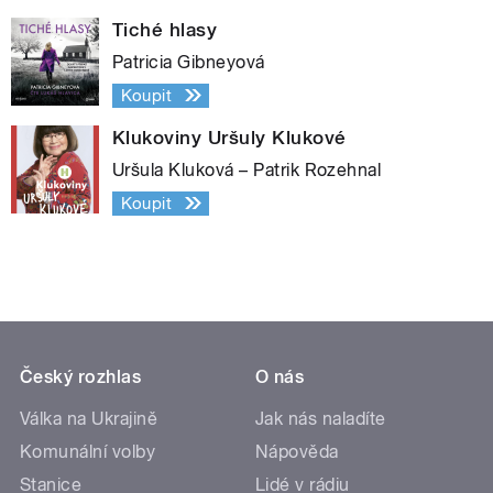
Tiché hlasy
Patricia Gibneyová
Koupit
Klukoviny Uršuly Klukové
Uršula Kluková – Patrik Rozehnal
Koupit
Český rozhlas
O nás
Válka na Ukrajině
Jak nás naladíte
Komunální volby
Nápověda
Stanice
Lidé v rádiu