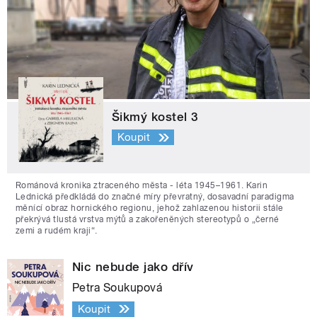
Šikmý kostel 3
Koupit
Románová kronika ztraceného města - léta 1945–1961. Karin
Lednická předkládá do značné míry převratný, dosavadní paradigma
měnící obraz hornického regionu, jehož zahlazenou historii stále
překrývá tlustá vrstva mýtů a zakořeněných stereotypů o „černé
zemi a rudém kraji“.
Nic nebude jako dřív
Petra Soukupová
Koupit