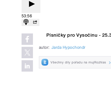
53:56
Písničky pro Vysočinu - 25.3
autor:
Jarda Hypochondr
Všechny díly pořadu na mujRozhlas