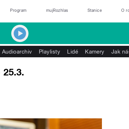
Program
mujRozhlas
Stanice
O r
Audioarchiv
Playlisty
Lidé
Kamery
Jak ná
 25.3.