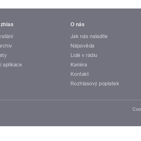
zhlas
O nás
ysílání
Jak nás naladíte
rchiv
Nápověda
sty
Lidé v rádiu
í aplikace
Kariéra
Kontakt
Rozhlasový poplatek
Coo