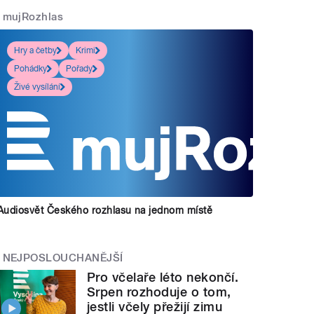
mujRozhlas
Hry a četby
Krimi
Pohádky
Pořady
Živé vysílání
Audiosvět Českého rozhlasu na jednom místě
NEJPOSLOUCHANĚJŠÍ
Pro včelaře léto nekončí.
Srpen rozhoduje o tom,
jestli včely přežijí zimu