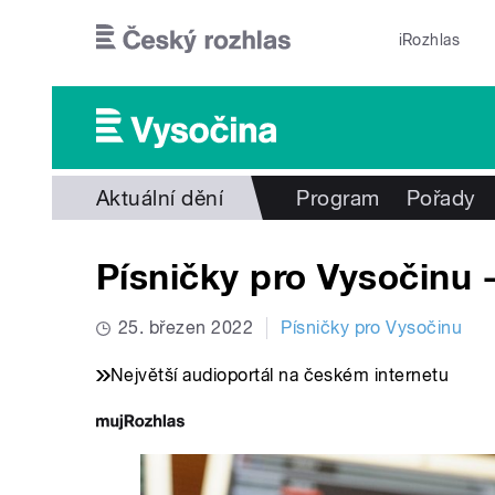
Přejít k hlavnímu obsahu
iRozhlas
Aktuální dění
Program
Pořady
Písničky pro Vysočinu -
25. březen 2022
Písničky pro Vysočinu
Největší audioportál na českém internetu