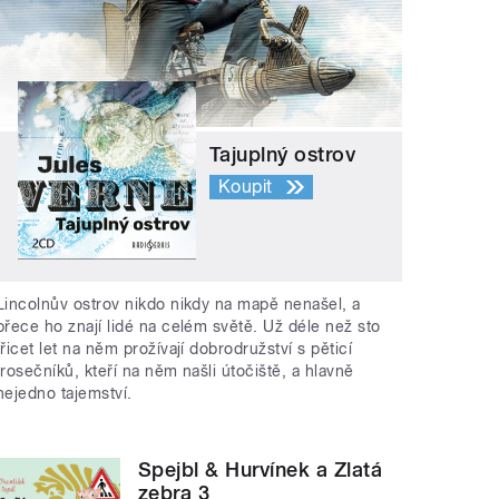
Tajuplný ostrov
Koupit
Lincolnův ostrov nikdo nikdy na mapě nenašel, a
přece ho znají lidé na celém světě. Už déle než sto
třicet let na něm prožívají dobrodružství s pěticí
trosečníků, kteří na něm našli útočiště, a hlavně
nejedno tajemství.
Spejbl & Hurvínek a Zlatá
zebra 3