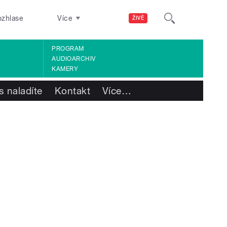
ozhlase
Více
ŽIVĚ
PROGRAM
AUDIOARCHIV
KAMERY
s naladíte
Kontakt
Více
…