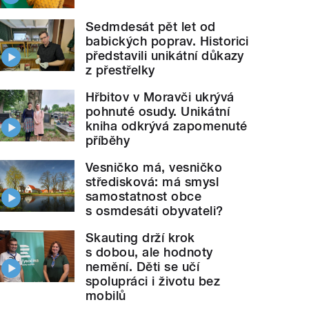
Sedmdesát pět let od
babických poprav. Historici
představili unikátní důkazy
z přestřelky
Hřbitov v Moravči ukrývá
pohnuté osudy. Unikátní
kniha odkrývá zapomenuté
příběhy
Vesničko má, vesničko
středisková: má smysl
samostatnost obce
s osmdesáti obyvateli?
Skauting drží krok
s dobou, ale hodnoty
nemění. Děti se učí
spolupráci i životu bez
mobilů