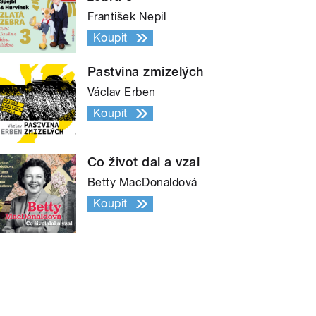
František Nepil
Koupit
Pastvina zmizelých
Václav Erben
Koupit
Co život dal a vzal
Betty MacDonaldová
Koupit