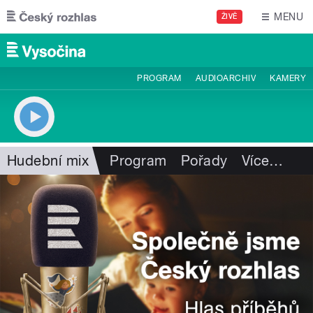
Přejít k hlavnímu obsahu
MENU
ŽIVĚ
PROGRAM
AUDIOARCHIV
KAMERY
Hudební mix
Program
Pořady
Více
…