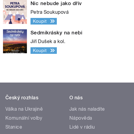
Nic nebude jako dřív
Petra Soukupová
Koupit
Sedmikrásky na nebi
Jiří Dušek a kol.
Koupit
Český rozhlas
O nás
Válka na Ukrajině
Jak nás naladíte
Komunální volby
Nápověda
Stanice
Lidé v rádiu