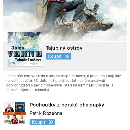
Tajuplný ostrov
Koupit
Lincolnův ostrov nikdo nikdy na mapě nenašel, a přece ho znají lidé
na celém světě. Už déle než sto třicet let na něm prožívají
dobrodružství s pěticí trosečníků, kteří na něm našli útočiště, a
hlavně nejedno tajemství.
Pochoutky z horské chaloupky
Patrik Rozehnal
Koupit