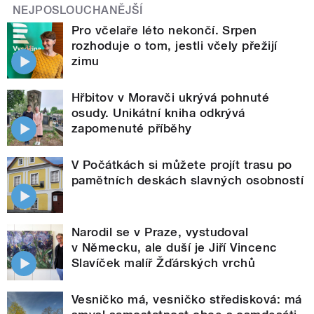
NEJPOSLOUCHANĚJŠÍ
Pro včelaře léto nekončí. Srpen
rozhoduje o tom, jestli včely přežijí
zimu
Hřbitov v Moravči ukrývá pohnuté
osudy. Unikátní kniha odkrývá
zapomenuté příběhy
V Počátkách si můžete projít trasu po
pamětních deskách slavných osobností
Narodil se v Praze, vystudoval
v Německu, ale duší je Jiří Vincenc
Slavíček malíř Žďárských vrchů
Vesničko má, vesničko středisková: má