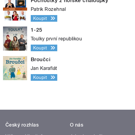
Pochoutky z horské chaloupky
Patrik Rozehnal
Koupit
1-25
Toulky první republikou
Koupit
Broučci
Jan Karafiát
Koupit
Český rozhlas
O nás