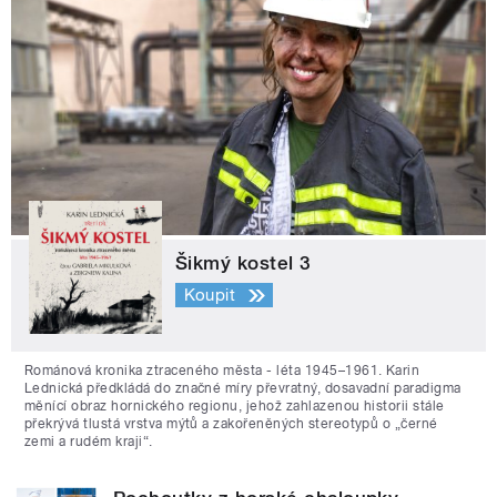
Šikmý kostel 3
Koupit
Románová kronika ztraceného města - léta 1945–1961. Karin
Lednická předkládá do značné míry převratný, dosavadní paradigma
měnící obraz hornického regionu, jehož zahlazenou historii stále
překrývá tlustá vrstva mýtů a zakořeněných stereotypů o „černé
zemi a rudém kraji“.