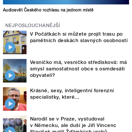
Audiosvět Českého rozhlasu na jednom místě
NEJPOSLOUCHANĚJŠÍ
V Počátkách si můžete projít trasu po
pamětních deskách slavných osobností
Vesničko má, vesničko středisková: má
smysl samostatnost obce s osmdesáti
obyvateli?
Krásné, sexy, inteligentní forenzní
specialistky, které...
Narodil se v Praze, vystudoval
v Německu, ale duší je Jiří Vincenc
Slavíček malíř Žďárských vrchů