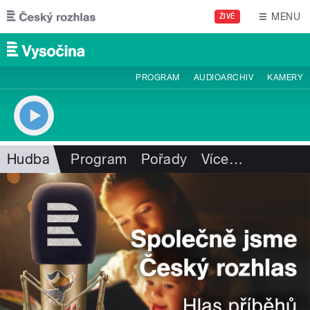
Přejít k hlavnímu obsahu
MENU
ŽIVĚ
PROGRAM
AUDIOARCHIV
KAMERY
Hudba
Program
Pořady
Více
…