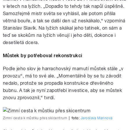
v letech na lyžích. „Dopadlo to tehdy tak napůl úspěšně.
Samozřejmě mistr světa se vyhlásil, ale potom přišla
větrná bouře, a tak se další den už neskákalo,“ vzpomíná
Stanislav Slavík. Na lyžích skákal jeho tatínek, on sám a
teď se skokům na lyžích věnují i jeho děti, dokonce i
desetiletá dcera.
Můstek by potřeboval rekonstrukci
Podle jeho slov je harrachovský mamutí můstek stále „v
provozu“, má to své ale. „Momentálně by se tu závodit
nedalo, protože se propadla konstrukce dřevěného
bubnu. A tak je nyní zapotřebí investice, aby se můstek
znovu zprovoznil,“ tvrdí.
Zimní cesta k můstku přes skicentrum
|
foto:
Jaroslava Mannová