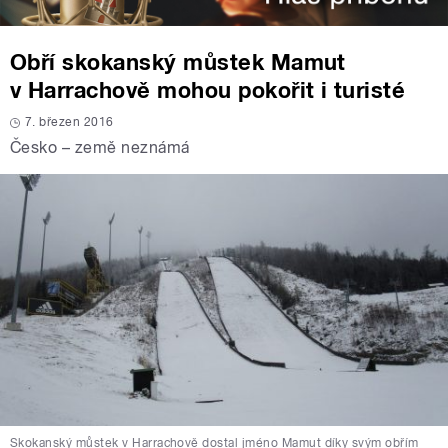
Obří skokanský můstek Mamut
v Harrachově mohou pokořit i turisté
7. březen 2016
Česko – země neznámá
Skokanský můstek v Harrachově dostal jméno Mamut díky svým obřím