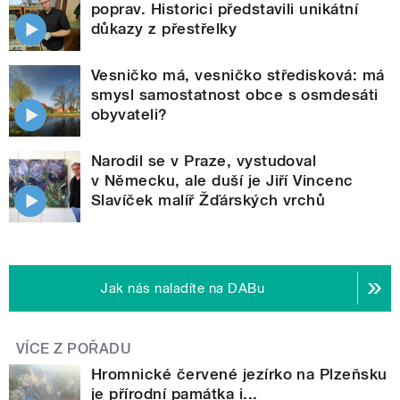
poprav. Historici představili unikátní
důkazy z přestřelky
Vesničko má, vesničko středisková: má
smysl samostatnost obce s osmdesáti
obyvateli?
Narodil se v Praze, vystudoval
v Německu, ale duší je Jiří Vincenc
Slavíček malíř Žďárských vrchů
Jak nás naladíte na DABu
VÍCE Z POŘADU
Hromnické červené jezírko na Plzeňsku
je přírodní památka i...