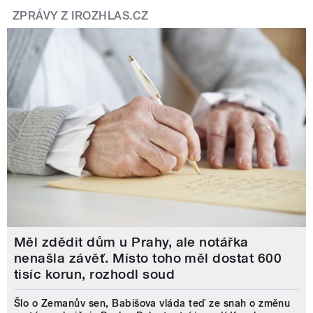
ZPRÁVY Z IROZHLAS.CZ
Měl zdědit dům u Prahy, ale notářka
nenašla závěť. Místo toho měl dostat 600
tisíc korun, rozhodl soud
Šlo o Zemanův sen, Babišova vláda teď ze snah o změnu