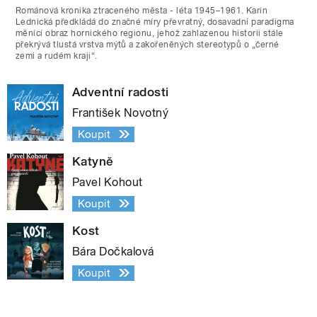
Románová kronika ztraceného města - léta 1945–1961. Karin
Lednická předkládá do značné míry převratný, dosavadní paradigma
měnící obraz hornického regionu, jehož zahlazenou historii stále
překrývá tlustá vrstva mýtů a zakořeněných stereotypů o „černé
zemi a rudém kraji“.
Adventní radosti
František Novotný
Koupit
Katyně
Pavel Kohout
Koupit
Kost
Bára Dočkalová
Koupit