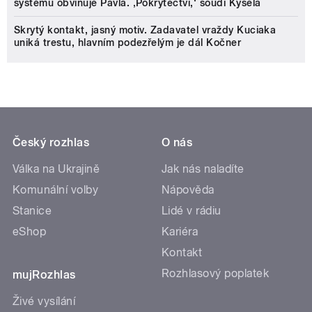
systému obviňuje Pavla. ‚Pokrytectví,‘ soudí Kysela
Skrytý kontakt, jasný motiv. Zadavatel vraždy Kuciaka
uniká trestu, hlavním podezřelým je dál Kočner
Český rozhlas
O nás
Válka na Ukrajině
Jak nás naladíte
Komunální volby
Nápověda
Stanice
Lidé v rádiu
eShop
Kariéra
Kontakt
Rozhlasový poplatek
mujRozhlas
Živé vysílání