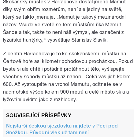
Skokanský můstek v Harrachově dostal jméno Mamut
díky svým obřím rozměrům, není ale jediný na světě,
který se takto jmenuje. „Mamut je takový mezinárodní
název. Všude ve světě se těm můstkům říká Mamut,
Šance a tak, takže to není náš výmysl, ale označení z
lyžařské hantýrky,“ vysvětluje Stanislav Slavík.
Z centra Harrachova je to ke skokanskému můstku na
Čertově hoře asi kilometr pohodovou procházkou. Pokud
byste si ale chtěli pořádně protáhnout tělo, vyšlapejte
všechny schody můstku až nahoru. Čeká vás jich kolem
600. Až vystoupáte na vrchol Mamutu, ocitnete se v
nadmořské výšce kolem 900 metrů a celé město skla a
lyžování uvidíte jako z rozhledny.
SOUVISEJÍCÍ PŘÍSPĚVKY
Nejstarší českou sjezdovku najdete v Peci pod
Sněžkou. Původní vlek už tam není