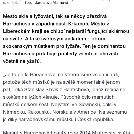
rozměrům
|
foto:
Jaroslava Mannová
Město skla a lyžování, tak se někdy přezdívá
Harrachovu v západní části Krkonoš. Město v
Libereckém kraji se chlubí nejstarší fungující sklárnou
na světě. A také světovým unikátem – obřím
skokanským můstkem pro lyžaře. Ten je dominantou
Harrachova a přitahuje pohledy všech příchozích,
včetně nelyžařů.
„Je to perla Harrachova, na kterou jsme všichni hrdí,
protože těch můstků je na světě momentálně jenom
pět,“ říká Stanislav Slavík z Harrachova, jehož rodina se
skokům na lyžích věnuje. Původně bylo mamutích
můstků celkem šest. Nejstarší ve Slovinsku, další v
Německu, Rakousku, Norsku a v Americe. Na seznamu
je díky harrachovskému můstku i Česká republika.
Mamut v Harrachově hostil v roce 2014 Mistrovství světa