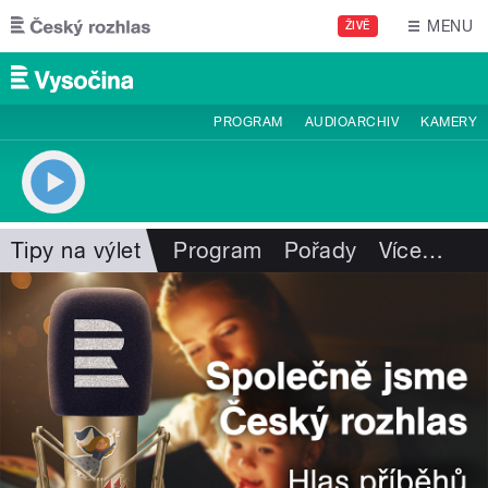
Přejít k hlavnímu obsahu
MENU
ŽIVĚ
PROGRAM
AUDIOARCHIV
KAMERY
Tipy na výlet
Program
Pořady
Více
…