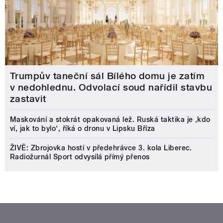
Trumpův taneční sál Bílého domu je zatím
v nedohlednu. Odvolací soud nařídil stavbu
zastavit
Maskování a stokrát opakovaná lež. Ruská taktika je ‚kdo
ví, jak to bylo‘, říká o dronu v Lipsku Bříza
ŽIVĚ: Zbrojovka hostí v předehrávce 3. kola Liberec.
Radiožurnál Sport odvysílá přímý přenos