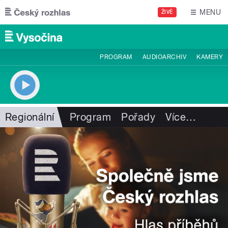
Přejít k hlavnímu obsahu
MENU
ŽIVĚ
PROGRAM
AUDIOARCHIV
KAMERY
Regionální
Program
Pořady
Více
…