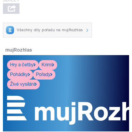
Všechny díly pořadu na mujRozhlas
mujRozhlas
Hry a četby
Krimi
Pohádky
Pořady
Živé vysílání