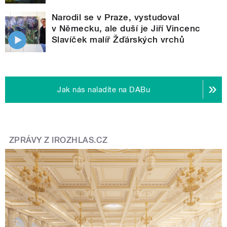
Narodil se v Praze, vystudoval
v Německu, ale duší je Jiří Vincenc
Slavíček malíř Žďárských vrchů
Jak nás naladíte na DABu
ZPRÁVY Z IROZHLAS.CZ