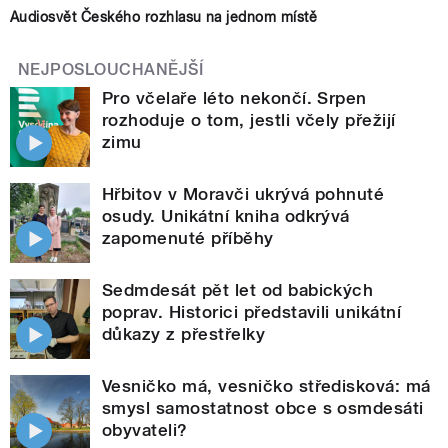
Audiosvět Českého rozhlasu na jednom místě
NEJPOSLOUCHANĚJŠÍ
Pro včelaře léto nekončí. Srpen
rozhoduje o tom, jestli včely přežijí
zimu
Hřbitov v Moravči ukrývá pohnuté
osudy. Unikátní kniha odkrývá
zapomenuté příběhy
Sedmdesát pět let od babických
poprav. Historici představili unikátní
důkazy z přestřelky
Vesničko má, vesničko středisková: má
smysl samostatnost obce s osmdesáti
obyvateli?