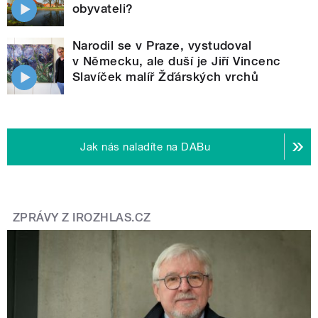
obyvateli?
Narodil se v Praze, vystudoval
v Německu, ale duší je Jiří Vincenc
Slavíček malíř Žďárských vrchů
Jak nás naladíte na DABu
ZPRÁVY Z IROZHLAS.CZ