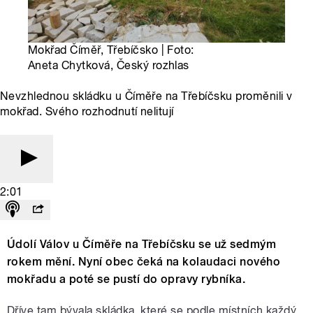
Mokřad Číměř, Třebíčsko | Foto:
Aneta Chytková, Český rozhlas
Nevzhlednou skládku u Číměře na Třebíčsku proměnili v
mokřad. Svého rozhodnutí nelitují
2:01
Údolí Válov u Číměře na Třebíčsku se už sedmým
rokem mění. Nyní obec čeká na kolaudaci nového
mokřadu a poté se pustí do opravy rybníka.
Dříve tam bývala skládka, které se podle místních každý