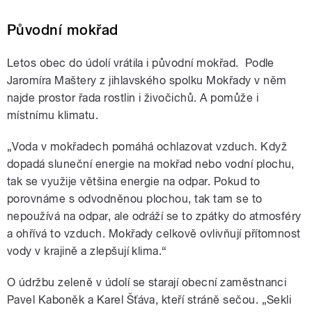
Původní mokřad
Letos obec do údolí vrátila i původní mokřad. Podle
Jaromíra Maštery z jihlavského spolku Mokřady v něm
najde prostor řada rostlin i živočichů. A pomůže i
místnímu klimatu.
„Voda v mokřadech pomáhá ochlazovat vzduch. Když
dopadá sluneční energie na mokřad nebo vodní plochu,
tak se využije většina energie na odpar. Pokud to
porovnáme s odvodněnou plochou, tak tam se to
nepoužívá na odpar, ale odráží se to zpátky do atmosféry
a ohřívá to vzduch. Mokřady celkově ovlivňují přítomnost
vody v krajině a zlepšují klima.“
O údržbu zeleně v údolí se starají obecní zaměstnanci
Pavel Kaboněk a Karel Šťáva, kteří stráně sečou. „Sekli