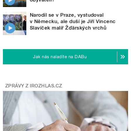
Narodil se v Praze, vystudoval
v Německu, ale duší je Jiří Vincenc
Slavíček malíř Žďárských vrchů
Jak nás naladíte na DABu
ZPRÁVY Z IROZHLAS.CZ