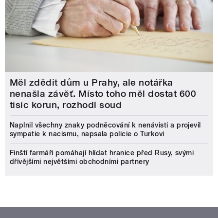
Měl zdědit dům u Prahy, ale notářka
nenašla závěť. Místo toho měl dostat 600
tisíc korun, rozhodl soud
Naplnil všechny znaky podněcování k nenávisti a projevil
sympatie k nacismu, napsala policie o Turkovi
Finští farmáři pomáhají hlídat hranice před Rusy, svými
dřívějšími největšími obchodními partnery