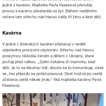
jedné z kaváren. Majitelka Pavla Paseková přerušila
provoz a kavárnu přestavěla na byt. Během nedělního
večera tam střechu nad hlavou našly tři ženy a šest dětí.
Kavárna
V jedné z jihlavských kaváren připravují v neděli
odpoledne provizorní ubytování. Střechu nad hlavou
poskytnou několika ženám a dětem z Ukrajiny, které
prchají před válkou. „Zatím čekáme tři maminky, šest
dětí. Je to na dlouhou trať, dlouho se to komunikuje, čeká
se, čas příjezdu se pořád posouvá. Dost možná po cestě
zůstanou ještě někde jinde,“ říká majitelka kavárny Pavla
Paseková.