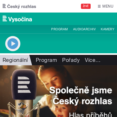
Přejít k hlavnímu obsahu
MENU
ŽIVĚ
PROGRAM
AUDIOARCHIV
KAMERY
Regionální
Program
Pořady
Více
…