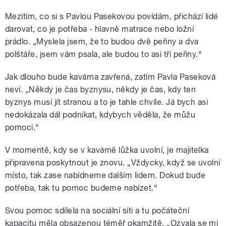
Mezitím, co si s Pavlou Pasekovou povídám, přichází lidé
darovat, co je potřeba - hlavně matrace nebo ložní
prádlo. „Myslela jsem, že to budou dvě peřiny a dva
polštáře, jsem vám psala, ale budou to asi tři peřiny.“
Jak dlouho bude kavárna zavřená, zatím Pavla Paseková
neví. „Někdy je čas byznysu, někdy je čas, kdy ten
byznys musí jít stranou a to je tahle chvíle. Já bych asi
nedokázala dál podnikat, kdybych věděla, že můžu
pomoci.“
V momentě, kdy se v kavárně lůžka uvolní, je majitelka
připravena poskytnout je znovu. „Vždycky, když se uvolní
místo, tak zase nabídneme dalším lidem. Dokud bude
potřeba, tak tu pomoc budeme nabízet.“
Svou pomoc sdílela na sociální síti a tu počáteční
kapacitu měla obsazenou téměř okamžitě. „Ozvala se mi