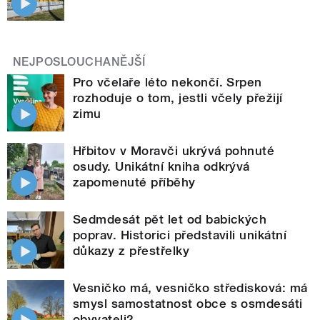
NEJPOSLOUCHANĚJŠÍ
Pro včelaře léto nekončí. Srpen
rozhoduje o tom, jestli včely přežijí
zimu
Hřbitov v Moravči ukrývá pohnuté
osudy. Unikátní kniha odkrývá
zapomenuté příběhy
Sedmdesát pět let od babických
poprav. Historici představili unikátní
důkazy z přestřelky
Vesničko má, vesničko středisková: má
smysl samostatnost obce s osmdesáti
obyvateli?