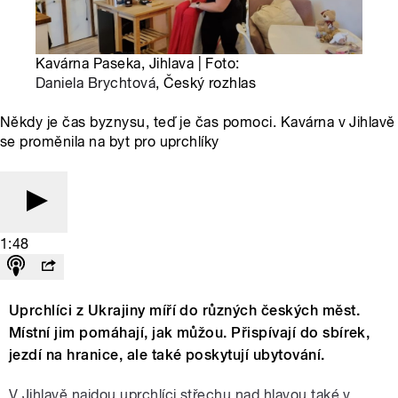
Kavárna Paseka, Jihlava | Foto:
Daniela Brychtová
, Český rozhlas
Někdy je čas byznysu, teď je čas pomoci. Kavárna v Jihlavě
se proměnila na byt pro uprchlíky
1:48
Uprchlíci z Ukrajiny míří do různých českých měst.
Místní jim pomáhají, jak můžou. Přispívají do sbírek,
jezdí na hranice, ale také poskytují ubytování.
V Jihlavě najdou uprchlíci střechu nad hlavou také v