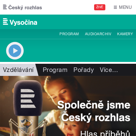
Přejít k hlavnímu obsahu
MENU
ŽIVĚ
PROGRAM
AUDIOARCHIV
KAMERY
Vzdělávání
Program
Pořady
Více
…