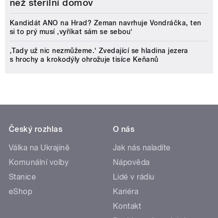
než sterilní domov
Kandidát ANO na Hrad? Zeman navrhuje Vondráčka, ten
si to prý musí ‚vyříkat sám se sebou‘
‚Tady už nic nezmůžeme.‘ Zvedající se hladina jezera
s hrochy a krokodýly ohrožuje tisíce Keňanů
Český rozhlas
O nás
Válka na Ukrajině
Jak nás naladíte
Komunální volby
Nápověda
Stanice
Lidé v rádiu
eShop
Kariéra
Kontakt