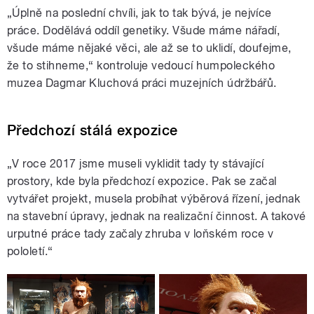
„Úplně na poslední chvíli, jak to tak bývá, je nejvíce
práce. Dodělává oddíl genetiky. Všude máme nářadí,
všude máme nějaké věci, ale až se to uklidí, doufejme,
že to stihneme,“ kontroluje vedoucí humpoleckého
muzea Dagmar Kluchová práci muzejních údržbářů.
Předchozí stálá expozice
„V roce 2017 jsme museli vyklidit tady ty stávající
prostory, kde byla předchozí expozice. Pak se začal
vytvářet projekt, musela probíhat výběrová řízení, jednak
na stavební úpravy, jednak na realizační činnost. A takové
urputné práce tady začaly zhruba v loňském roce v
pololetí.“