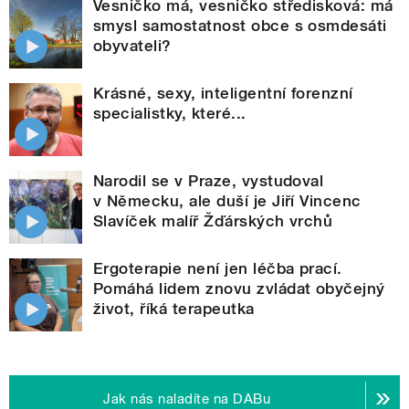
Vesničko má, vesničko středisková: má
smysl samostatnost obce s osmdesáti
obyvateli?
Krásné, sexy, inteligentní forenzní
specialistky, které...
Narodil se v Praze, vystudoval
v Německu, ale duší je Jiří Vincenc
Slavíček malíř Žďárských vrchů
Ergoterapie není jen léčba prací.
Pomáhá lidem znovu zvládat obyčejný
život, říká terapeutka
Jak nás naladíte na DABu