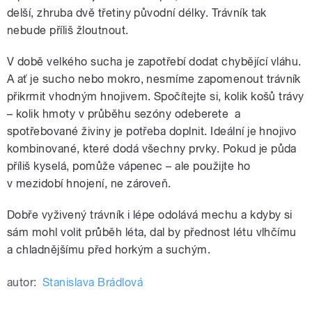
delší, zhruba dvě třetiny původní délky. Trávník tak
nebude příliš žloutnout.
V době velkého sucha je zapotřebí dodat chybějící vláhu.
A ať je sucho nebo mokro, nesmíme zapomenout trávník
přikrmit vhodným hnojivem. Spočítejte si, kolik košů trávy
– kolik hmoty v průběhu sezóny odeberete a
spotřebované živiny je potřeba doplnit. Ideální je hnojivo
kombinované, které dodá všechny prvky. Pokud je půda
příliš kyselá, pomůže vápenec – ale použijte ho
v mezidobí hnojení, ne zároveň.
Dobře vyživený trávník i lépe odolává mechu a kdyby si
sám mohl volit průběh léta, dal by přednost létu vlhčímu
a chladnějšímu před horkým a suchým.
autor:
Stanislava Brádlová