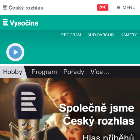
Přejít k hlavnímu obsahu
MENU
ŽIVĚ
PROGRAM
AUDIOARCHIV
KAMERY
Hobby
Program
Pořady
Více
…