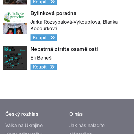
Koupit
Bylinková poradna
Jarka Rozsypalová-Vykoupilová, Blanka
Kocourková
Koupit
Nepatrná ztráta osamělosti
Eli Beneš
Koupit
Český rozhlas
O nás
Válka na Ukrajině
Jak nás naladíte