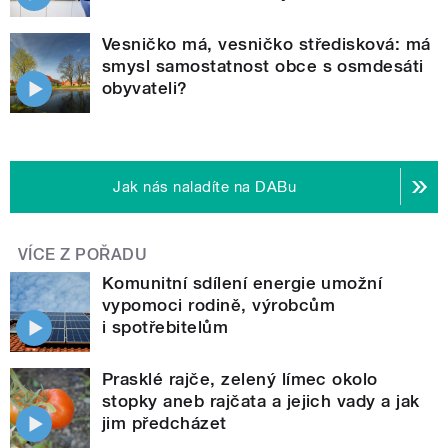
Vesničko má, vesničko středisková: má
smysl samostatnost obce s osmdesáti
obyvateli?
Jak nás naladíte na DABu
VÍCE Z POŘADU
Komunitní sdílení energie umožní
vypomoci rodině, výrobcům
i spotřebitelům
Prasklé rajče, zelený límec okolo
stopky aneb rajčata a jejich vady a jak
jim předcházet