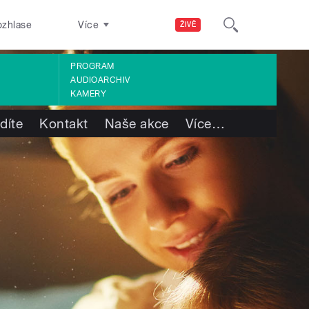
ozhlase
Více
ŽIVĚ
PROGRAM
AUDIOARCHIV
KAMERY
díte
Kontakt
Naše akce
Více
…