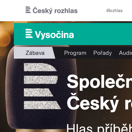
Přejít k hlavnímu obsahu
iRozhlas
Zábava
Program
Pořady
Audi