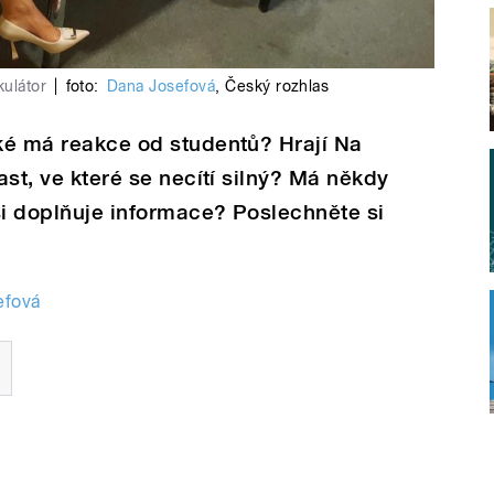
kulátor
|
foto:
Dana Josefová
,
Český rozhlas
aké má reakce od studentů? Hrají Na
last, ve které se necítí silný? Má někdy
si doplňuje informace? Poslechněte si
efová