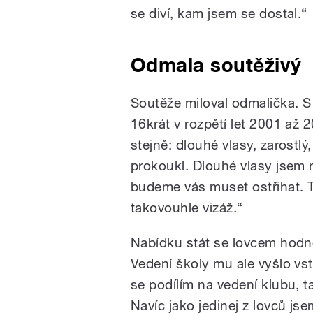
se diví, kam jsem se dostal.“
Odmala soutěživý
Soutěže miloval odmalička. S 
16krát v rozpětí let 2001 až 
stejně: dlouhé vlasy, zarostlý
prokoukl. Dlouhé vlasy jsem n
budeme vás muset ostřihat. Ta
takovouhle vizáž.“
Nabídku stát se lovcem hodn
Vedení školy mu ale vyšlo vst
se podílím na vedení klubu, tak
Navíc jako jedinej z lovců js