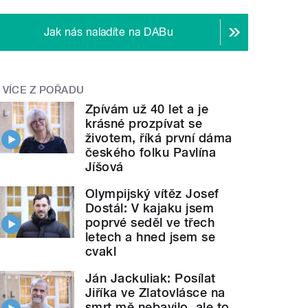
Jak nás naladíte na DABu
VÍCE Z POŘADU
Zpívám už 40 let a je
krásné prozpívat se
životem, říká první dáma
českého folku Pavlína
Jíšová
Olympijský vítěz Josef
Dostál: V kajaku jsem
poprvé seděl ve třech
letech a hned jsem se
cvakl
Ján Jackuliak: Posílat
Jiříka ve Zlatovlásce na
smrt mě nebavilo, ale to