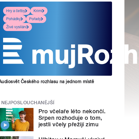
Hry a četby
Krimi
Pohádky
Pořady
Živé vysílání
Audiosvět Českého rozhlasu na jednom místě
NEJPOSLOUCHANĚJŠÍ
Pro včelaře léto nekončí.
Srpen rozhoduje o tom,
jestli včely přežijí zimu