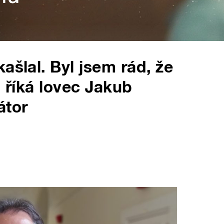
ašlal. Byl jsem rád, že
, říká lovec Jakub
átor