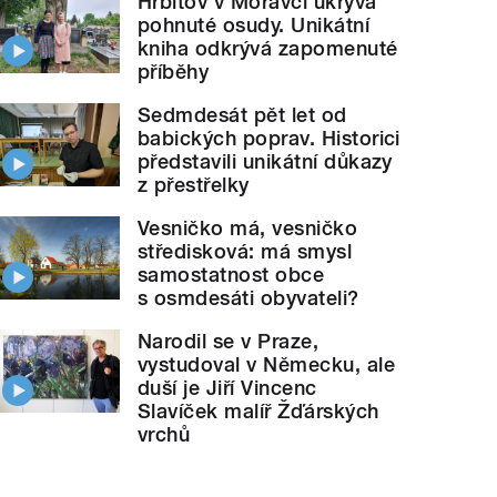
Hřbitov v Moravči ukrývá
pohnuté osudy. Unikátní
kniha odkrývá zapomenuté
příběhy
Sedmdesát pět let od
babických poprav. Historici
představili unikátní důkazy
z přestřelky
Vesničko má, vesničko
středisková: má smysl
samostatnost obce
s osmdesáti obyvateli?
Narodil se v Praze,
vystudoval v Německu, ale
duší je Jiří Vincenc
Slavíček malíř Žďárských
vrchů