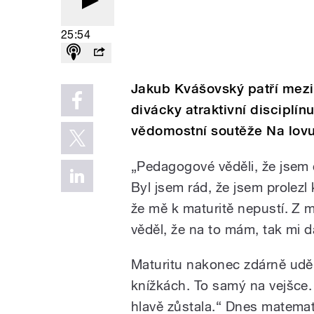
25:54
Jakub Kvášovský patří mezi t
divácky atraktivní disciplí
vědomostní soutěže Na lovu
„Pedagogové věděli, že jsem ch
Byl jsem rád, že jsem prolezl
že mě k maturitě nepustí. Z m
věděl, že na to mám, tak mi da
Maturitu nakonec zdárně uděl
knížkách. To samý na vejšce. 
hlavě zůstala.“ Dnes matemat