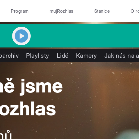
Program
mujRozhlas
Stanice
O r
oarchiv
Playlisty
Lidé
Kamery
Jak nás nala