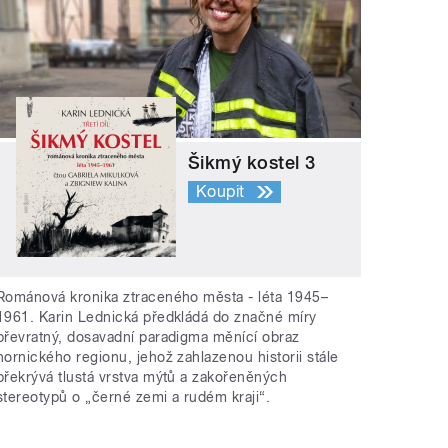
Šikmý kostel 3
Koupit
Románová kronika ztraceného města - léta 1945–
1961. Karin Lednická předkládá do značné míry
převratný, dosavadní paradigma měnící obraz
hornického regionu, jehož zahlazenou historii stále
překrývá tlustá vrstva mýtů a zakořeněných
stereotypů o „černé zemi a rudém kraji“.