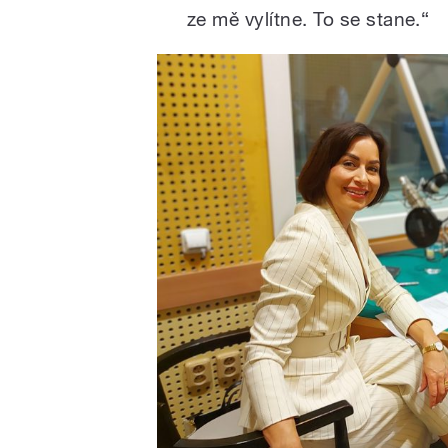
ze mě vylítne. To se stane.“