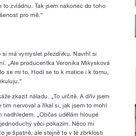
že to zvládnu. Tak jsem nakonec do toho
kušenost pro mě.“
e si má vymyslet přezdívku. Navrhl si
ní. „Ale producentka Veronika Mikysková
ilo se mi to. Hodí se to k matice i k tomu,
ekuluju.“
e zkazit náladu. „To určitě. A dřív jsem
tím nervoval a říkal si, jak jsem to mohl
tším nadhledem. „Občas udělám hloupé
e jednoduchý věci pokazím. Něco mi
o je špatně, ale stejně to v té zbrklosti