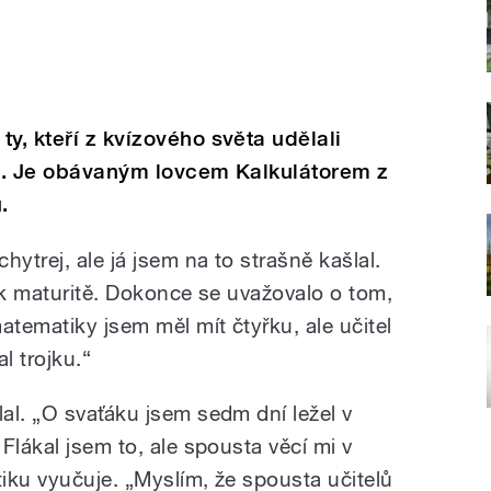
y, kteří z kvízového světa udělali
nu. Je obávaným lovcem Kalkulátorem z
.
ytrej, ale já jsem na to strašně kašlal.
 k maturitě. Dokonce se uvažovalo o tom,
atematiky jsem měl mít čtyřku, ale učitel
l trojku.“
al. „O svaťáku jsem sedm dní ležel v
Flákal jsem to, ale spousta věcí mi v
iku vyučuje. „Myslím, že spousta učitelů