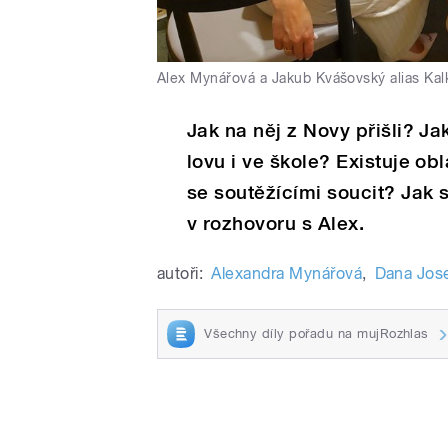
Alex Mynářová a Jakub Kvášovský alias Kal
Jak na něj z Novy přišli? J
lovu i ve škole? Existuje ob
se soutěžícími soucit? Jak 
v rozhovoru s Alex.
autoři:
Alexandra Mynářová
,
Dana Jos
Všechny díly pořadu na mujRozhlas