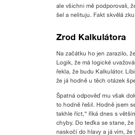
ale všichni mě podporovali, 
šel a nelituju. Fakt skvělá z
Zrod Kalkulátora
Na začátku ho jen zarazilo, ž
Logik, že má logické uvažová
řekla, že budu Kalkulátor. Líb
že já hodně u těch otázek šp
Špatná odpověď mu však dokáž
to hodně řešil. Hodně jsem se 
takhle říct,“ říká dnes s vě
chyby. Do teďka se stane, ž
naskočí do hlavy a já vím, že t