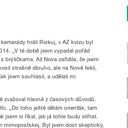
kamarády hráli Riskuj, v AZ kvízu byl
2014. „V té době jsem vypadal pořád
, s brýličkama. Až Nova zařídila, že jsem
osil strašně dlouho, ale na Nově řekli,
k jsem souhlasil, a udělali mi
ě zvažoval hlavně z časových důvodů.
říc. „Do toho ještě dělám orienťák, tam
 jsem si říkal, jak já tohle budu stíhat.
em mimopražskej. Byl jsem dost skeptický,