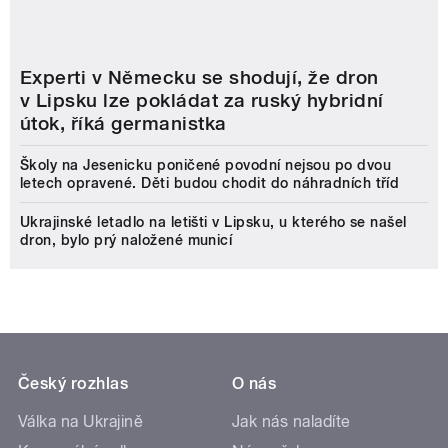
Experti v Německu se shodují, že dron
v Lipsku lze pokládat za ruský hybridní
útok, říká germanistka
Školy na Jesenicku poničené povodní nejsou po dvou
letech opravené. Děti budou chodit do náhradních tříd
Ukrajinské letadlo na letišti v Lipsku, u kterého se našel
dron, bylo prý naložené municí
Český rozhlas
O nás
Válka na Ukrajině
Jak nás naladíte