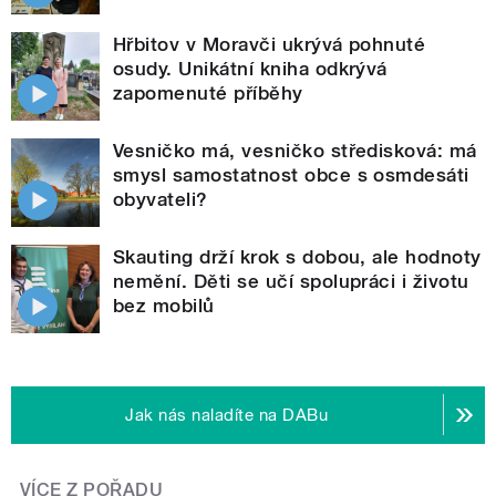
Hřbitov v Moravči ukrývá pohnuté
osudy. Unikátní kniha odkrývá
zapomenuté příběhy
Vesničko má, vesničko středisková: má
smysl samostatnost obce s osmdesáti
obyvateli?
Skauting drží krok s dobou, ale hodnoty
nemění. Děti se učí spolupráci i životu
bez mobilů
Jak nás naladíte na DABu
VÍCE Z POŘADU