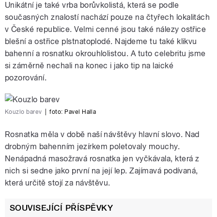
Unikátní je také vrba borůvkolistá, která se podle
současných znalostí nachází pouze na čtyřech lokalitách
v České republice. Velmi cenné jsou také nálezy ostřice
blešní a ostřice plstnatoplodé. Najdeme tu také klikvu
bahenní a rosnatku okrouhlolistou. A tuto celebritu jsme
si záměrně nechali na konec i jako tip na laické
pozorování.
Kouzlo barev
|
foto:
Pavel Halla
Rosnatka měla v době naší návštěvy hlavní slovo. Nad
drobným bahenním jezírkem poletovaly mouchy.
Nenápadná masožravá rosnatka jen vyčkávala, která z
nich si sedne jako první na její lep. Zajímavá podívaná,
která určitě stojí za návštěvu.
SOUVISEJÍCÍ PŘÍSPĚVKY