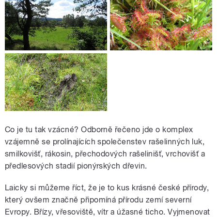
Co je tu tak vzácné? Odborně řečeno jde o komplex
vzájemně se prolínajících společenstev rašelinných luk,
smilkovišť, rákosin, přechodových rašelinišť, vrchovišť a
předlesových stadií pionýrských dřevin.
Laicky si můžeme říct, že je to kus krásné české přírody,
který ovšem značně připomíná přírodu zemí severní
Evropy. Břízy, vřesoviště, vítr a úžasné ticho. Vyjmenovat