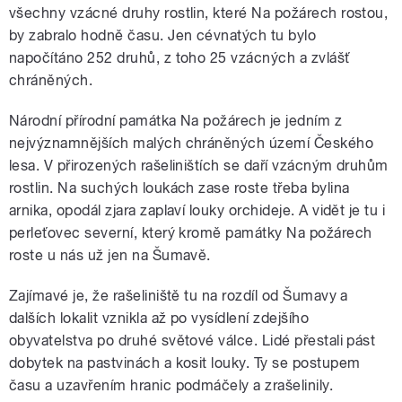
všechny vzácné druhy rostlin, které Na požárech rostou,
by zabralo hodně času. Jen cévnatých tu bylo
napočítáno 252 druhů, z toho 25 vzácných a zvlášť
chráněných.
Národní přírodní památka Na požárech je jedním z
nejvýznamnějších malých chráněných území Českého
lesa. V přirozených rašeliništích se daří vzácným druhům
rostlin. Na suchých loukách zase roste třeba bylina
arnika, opodál zjara zaplaví louky orchideje. A vidět je tu i
perleťovec severní, který kromě památky Na požárech
roste u nás už jen na Šumavě.
Zajímavé je, že rašeliniště tu na rozdíl od Šumavy a
dalších lokalit vznikla až po vysídlení zdejšího
obyvatelstva po druhé světové válce. Lidé přestali pást
dobytek na pastvinách a kosit louky. Ty se postupem
času a uzavřením hranic podmáčely a zrašelinily.