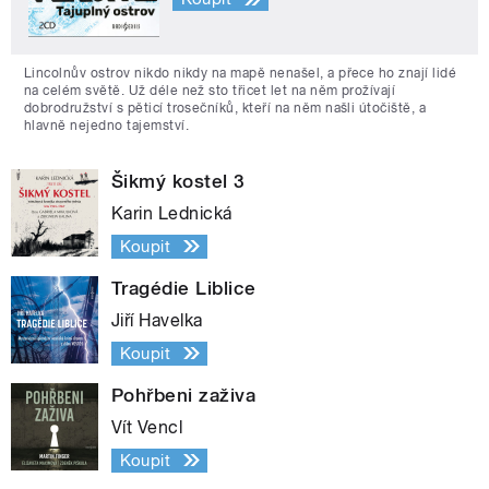
Lincolnův ostrov nikdo nikdy na mapě nenašel, a přece ho znají lidé
na celém světě. Už déle než sto třicet let na něm prožívají
dobrodružství s pěticí trosečníků, kteří na něm našli útočiště, a
hlavně nejedno tajemství.
Šikmý kostel 3
Karin Lednická
Koupit
Tragédie Liblice
Jiří Havelka
Koupit
Pohřbeni zaživa
Vít Vencl
Koupit