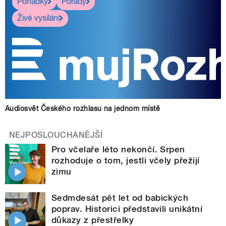
Pohádky
Pořady
Živé vysílání
Audiosvět Českého rozhlasu na jednom místě
NEJPOSLOUCHANĚJŠÍ
Pro včelaře léto nekončí. Srpen
rozhoduje o tom, jestli včely přežijí
zimu
Sedmdesát pět let od babických
poprav. Historici představili unikátní
důkazy z přestřelky