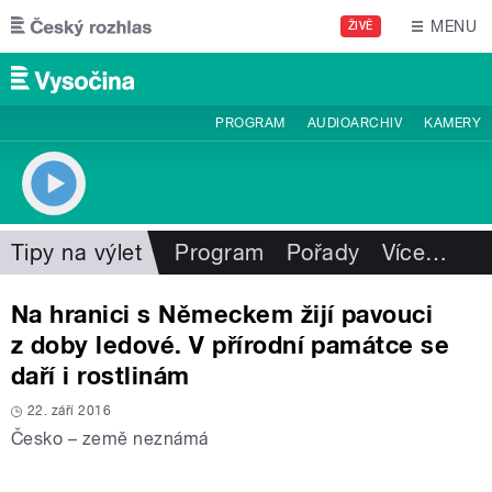
Přejít k hlavnímu obsahu
MENU
ŽIVĚ
PROGRAM
AUDIOARCHIV
KAMERY
Tipy na výlet
Program
Pořady
Více
…
Na hranici s Německem žijí pavouci
z doby ledové. V přírodní památce se
daří i rostlinám
22. září 2016
Česko – země neznámá