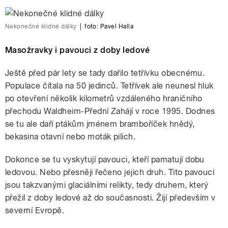
Nekonečné klidné dálky
|
foto:
Pavel Halla
Masožravky i pavouci z doby ledové
Ještě před pár lety se tady dařilo tetřívku obecnému.
Populace čítala na 50 jedinců. Tetřívek ale neunesl hluk
po otevření několik kilometrů vzdáleného hraničního
přechodu Waldheim-Přední Zahájí v roce 1995. Dodnes
se tu ale daří ptákům jménem bramboříček hnědý,
bekasina otavní nebo moták pilich.
Dokonce se tu vyskytují pavouci, kteří pamatují dobu
ledovou. Nebo přesněji řečeno jejich druh. Tito pavouci
jsou takzvanými glaciálními relikty, tedy druhem, který
přežil z doby ledové až do současnosti. Žijí především v
severní Evropě.