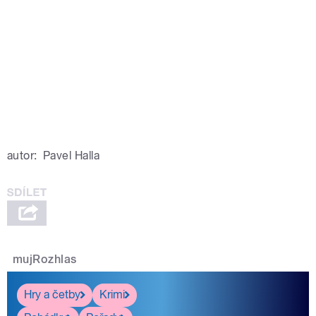
autor:
Pavel Halla
mujRozhlas
Hry a četby
Krimi