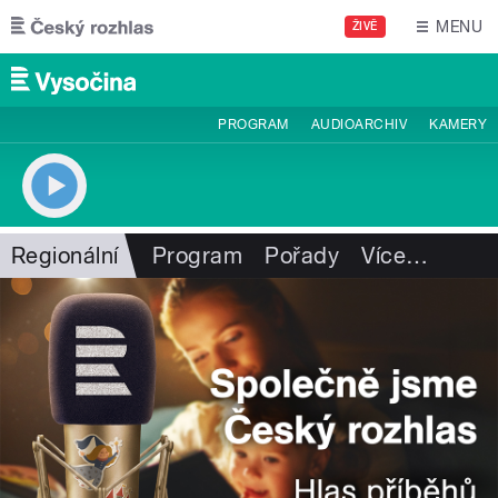
Přejít k hlavnímu obsahu
MENU
ŽIVĚ
PROGRAM
AUDIOARCHIV
KAMERY
Regionální
Program
Pořady
Více
…