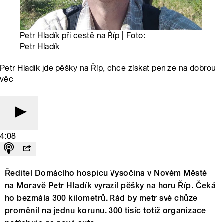
Petr Hladík při cestě na Říp | Foto:
Petr Hladík
Petr Hladík jde pěšky na Říp, chce získat peníze na dobrou
věc
4:08
Ředitel Domácího hospicu Vysočina v Novém Městě
na Moravě Petr Hladík vyrazil pěšky na horu Říp. Čeká
ho bezmála 300 kilometrů. Rád by metr své chůze
proměnil na jednu korunu. 300 tisíc totiž organizace