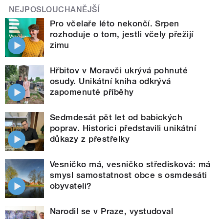
NEJPOSLOUCHANĚJŠÍ
Pro včelaře léto nekončí. Srpen
rozhoduje o tom, jestli včely přežijí
zimu
Hřbitov v Moravči ukrývá pohnuté
osudy. Unikátní kniha odkrývá
zapomenuté příběhy
Sedmdesát pět let od babických
poprav. Historici představili unikátní
důkazy z přestřelky
Vesničko má, vesničko středisková: má
smysl samostatnost obce s osmdesáti
obyvateli?
Narodil se v Praze, vystudoval