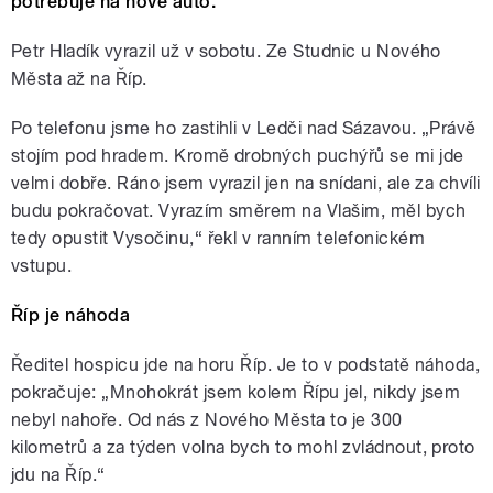
potřebuje na nové auto.
Petr Hladík vyrazil už v sobotu. Ze Studnic u Nového
Města až na Říp.
Po telefonu jsme ho zastihli v Ledči nad Sázavou. „Právě
stojím pod hradem. Kromě drobných puchýřů se mi jde
velmi dobře. Ráno jsem vyrazil jen na snídani, ale za chvíli
budu pokračovat. Vyrazím směrem na Vlašim, měl bych
tedy opustit Vysočinu,“ řekl v ranním telefonickém
vstupu.
Říp je náhoda
Ředitel hospicu jde na horu Říp. Je to v podstatě náhoda,
pokračuje: „Mnohokrát jsem kolem Řípu jel, nikdy jsem
nebyl nahoře. Od nás z Nového Města to je 300
kilometrů a za týden volna bych to mohl zvládnout, proto
jdu na Říp.“