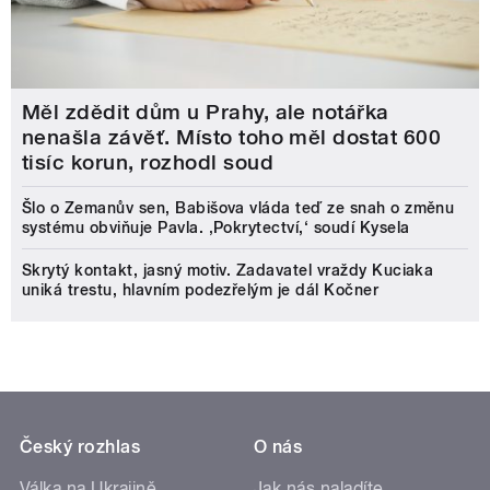
Měl zdědit dům u Prahy, ale notářka
nenašla závěť. Místo toho měl dostat 600
tisíc korun, rozhodl soud
Šlo o Zemanův sen, Babišova vláda teď ze snah o změnu
systému obviňuje Pavla. ‚Pokrytectví,‘ soudí Kysela
Skrytý kontakt, jasný motiv. Zadavatel vraždy Kuciaka
uniká trestu, hlavním podezřelým je dál Kočner
Český rozhlas
O nás
Válka na Ukrajině
Jak nás naladíte