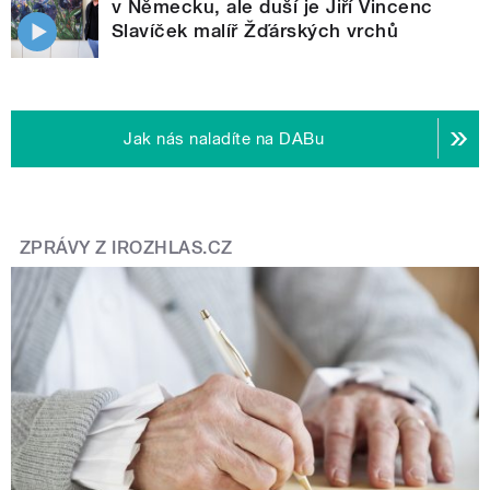
v Německu, ale duší je Jiří Vincenc
Slavíček malíř Žďárských vrchů
Jak nás naladíte na DABu
ZPRÁVY Z IROZHLAS.CZ