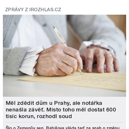
ZPRÁVY Z IROZHLAS.CZ
Měl zdědit dům u Prahy, ale notářka
nenašla závěť. Místo toho měl dostat 600
tisíc korun, rozhodl soud
Šlo o Zemanův sen, Babišova vláda teď ze snah o změnu