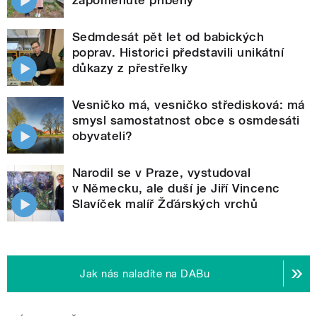
Sedmdesát pět let od babických
poprav. Historici představili unikátní
důkazy z přestřelky
Vesničko má, vesničko středisková: má
smysl samostatnost obce s osmdesáti
obyvateli?
Narodil se v Praze, vystudoval
v Německu, ale duší je Jiří Vincenc
Slavíček malíř Žďárských vrchů
Jak nás naladíte na DABu