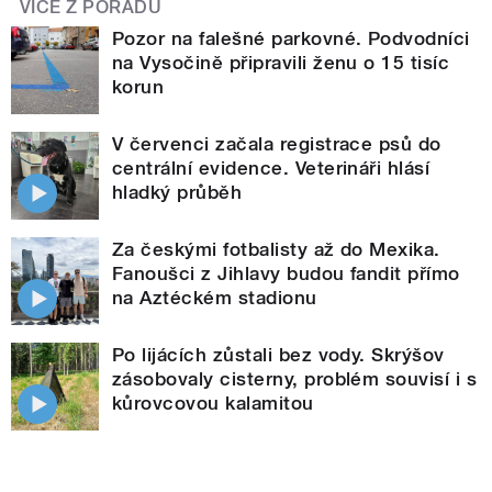
VÍCE Z POŘADU
Pozor na falešné parkovné. Podvodníci
na Vysočině připravili ženu o 15 tisíc
korun
V červenci začala registrace psů do
centrální evidence. Veterináři hlásí
hladký průběh
Za českými fotbalisty až do Mexika.
Fanoušci z Jihlavy budou fandit přímo
na Aztéckém stadionu
Po lijácích zůstali bez vody. Skrýšov
zásobovaly cisterny, problém souvisí i s
kůrovcovou kalamitou