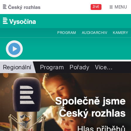
Přejít k hlavnímu obsahu
MENU
ŽIVĚ
PROGRAM
AUDIOARCHIV
KAMERY
Regionální
Program
Pořady
Více
…