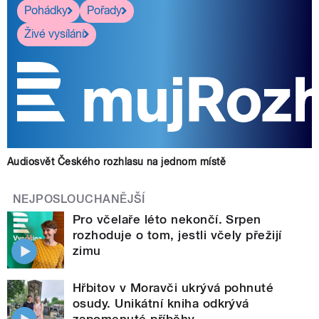
Pohádky
Pořady
Živé vysílání
Audiosvět Českého rozhlasu na jednom místě
NEJPOSLOUCHANĚJŠÍ
Pro včelaře léto nekončí. Srpen
rozhoduje o tom, jestli včely přežijí
zimu
Hřbitov v Moravči ukrývá pohnuté
osudy. Unikátní kniha odkrývá
zapomenuté příběhy