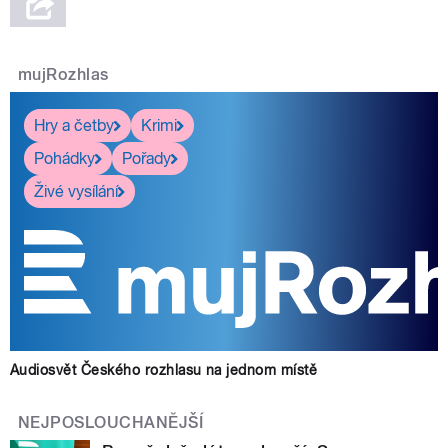
mujRozhlas
Hry a četby
Krimi
Pohádky
Pořady
Živé vysílání
Audiosvět Českého rozhlasu na jednom místě
NEJPOSLOUCHANĚJŠÍ