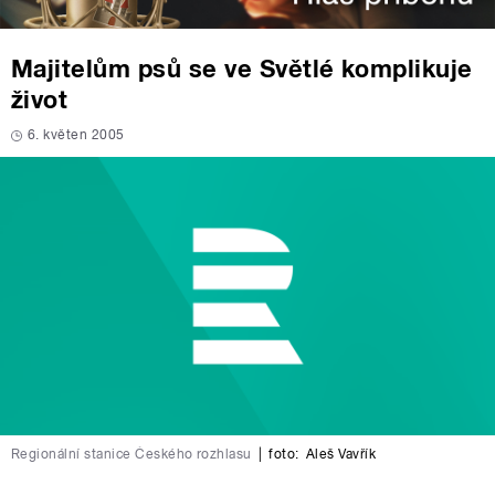
Majitelům psů se ve Světlé komplikuje
život
6. květen 2005
Regionální stanice Českého rozhlasu
|
foto:
Aleš Vavřík