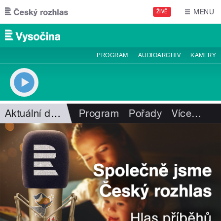
Přejít k hlavnímu obsahu
MENU
ŽIVĚ
PROGRAM
AUDIOARCHIV
KAMERY
Aktuální dění
Program
Pořady
Více
…