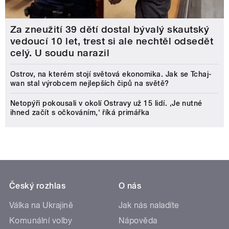
Za zneužití 39 dětí dostal bývalý skautský
vedoucí 10 let, trest si ale nechtěl odsedět
celý. U soudu narazil
Ostrov, na kterém stojí světová ekonomika. Jak se Tchaj-
wan stal výrobcem nejlepších čipů na světě?
Netopýři pokousali v okolí Ostravy už 15 lidí. ‚Je nutné
ihned začít s očkováním,‘ říká primářka
Český rozhlas
O nás
Válka na Ukrajině
Jak nás naladíte
Komunální volby
Nápověda