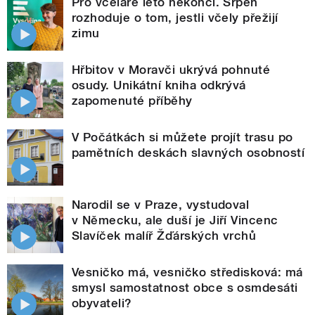
Pro včelaře léto nekončí. Srpen
rozhoduje o tom, jestli včely přežijí
zimu
Hřbitov v Moravči ukrývá pohnuté
osudy. Unikátní kniha odkrývá
zapomenuté příběhy
V Počátkách si můžete projít trasu po
pamětních deskách slavných osobností
Narodil se v Praze, vystudoval
v Německu, ale duší je Jiří Vincenc
Slavíček malíř Žďárských vrchů
Vesničko má, vesničko středisková: má
smysl samostatnost obce s osmdesáti
obyvateli?