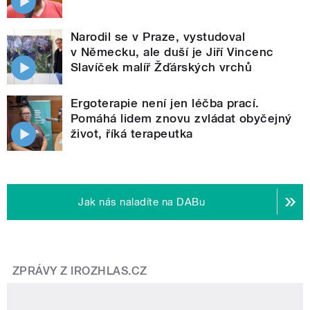
Narodil se v Praze, vystudoval
v Německu, ale duší je Jiří Vincenc
Slavíček malíř Žďárských vrchů
Ergoterapie není jen léčba prací.
Pomáhá lidem znovu zvládat obyčejný
život, říká terapeutka
Jak nás naladíte na DABu
ZPRÁVY Z IROZHLAS.CZ