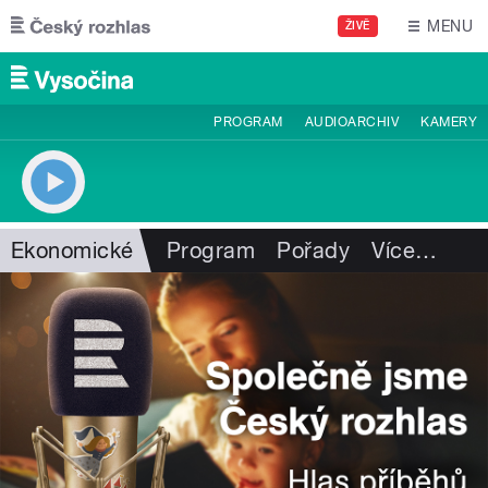
Přejít k hlavnímu obsahu
MENU
ŽIVĚ
PROGRAM
AUDIOARCHIV
KAMERY
Ekonomické
Program
Pořady
Více
…