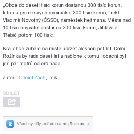
„Obce do deseti tisíc korun dostanou 300 tisíc korun,
k tomu přiloží svých minimálně 300 tisíc korun,“ řekl
Vladimír Novotný (ČSSD), náměstek hejtmana. Města nad
10 tisíc obyvatel dostanou 200 tisíc korun, Jihlava a
Třebíč potom 100 tisíc.
Kraj chce zubaře na místě udržet alespoň pět let. Dolní
Rožínka by ráda deset let a nabídne k tomu i obecní byt
jen pár metrů od ordinace.
autoři:
Daniel Zach
,
mik
Všechny díly pořadu na mujRozhlas