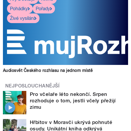
Pohádky
Pořady
Živé vysílání
Audiosvět Českého rozhlasu na jednom místě
NEJPOSLOUCHANĚJŠÍ
Pro včelaře léto nekončí. Srpen
rozhoduje o tom, jestli včely přežijí
zimu
Hřbitov v Moravči ukrývá pohnuté
osudy. Unikátní kniha odkrývá