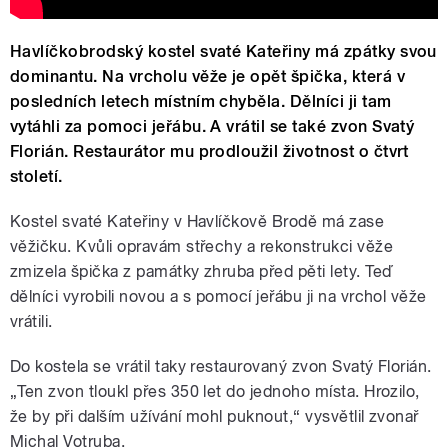
Havlíčkobrodský kostel svaté Kateřiny má zpátky svou
dominantu. Na vrcholu věže je opět špička, která v
posledních letech místním chyběla. Dělníci ji tam
vytáhli za pomoci jeřábu. A vrátil se také zvon Svatý
Florián. Restaurátor mu prodloužil životnost o čtvrt
století.
Kostel svaté Kateřiny v Havlíčkově Brodě má zase
věžičku. Kvůli opravám střechy a rekonstrukci věže
zmizela špička z památky zhruba před pěti lety. Teď
dělníci vyrobili novou a s pomocí jeřábu ji na vrchol věže
vrátili.
Do kostela se vrátil taky restaurovaný zvon Svatý Florián.
„Ten zvon tloukl přes 350 let do jednoho místa. Hrozilo,
že by při dalším užívání mohl puknout,“ vysvětlil zvonař
Michal Votruba.