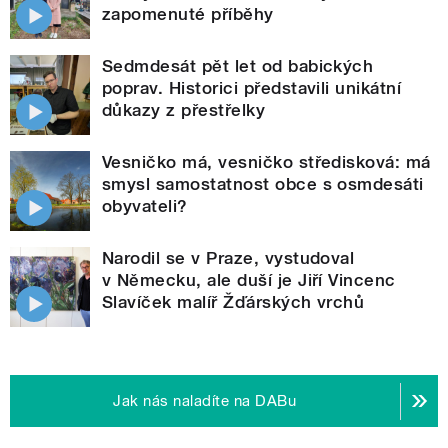
zapomenuté příběhy
Sedmdesát pět let od babických
poprav. Historici představili unikátní
důkazy z přestřelky
Vesničko má, vesničko středisková: má
smysl samostatnost obce s osmdesáti
obyvateli?
Narodil se v Praze, vystudoval
v Německu, ale duší je Jiří Vincenc
Slavíček malíř Žďárských vrchů
Jak nás naladíte na DABu