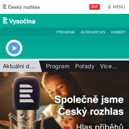
Přejít k hlavnímu obsahu
MENU
ŽIVĚ
PROGRAM
AUDIOARCHIV
KAMERY
Aktuální dění
Program
Pořady
Více
…