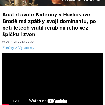
Kostel svaté Kateřiny v Havlíčkově
Brodě má zpátky svoji dominantu, po
pěti letech vrátil jeřáb na jeho věž
špičku i zvon
26. říjen 2023 06:30
Zprávy z Vysočiny