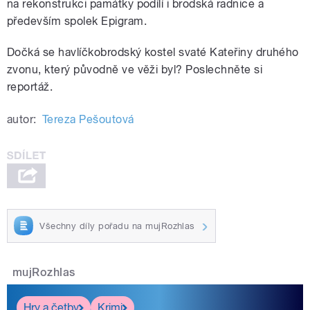
na rekonstrukci památky podílí i brodská radnice a
především spolek Epigram.
Dočká se havlíčkobrodský kostel svaté Kateřiny druhého
zvonu, který původně ve věži byl? Poslechněte si
reportáž.
autor:
Tereza Pešoutová
Všechny díly pořadu na mujRozhlas
mujRozhlas
Hry a četby
Krimi