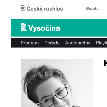
Přejít k hlavnímu obsahu
iRozhlas
Program
Pořady
Audioarchiv
Playl