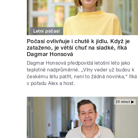
Letní počasí
Počasí ovlivňuje i chutě k jídlu. Když je
zataženo, je větší chuť na sladké, říká
Dagmar Honsová
Dagmar Honsová předpovídá letošní léto jako
teplotně nadprůměrné. „Vlny veder už budou k
českému létu patřit, není to žádná novinka,“ říká
v pořadu Alex a host.
25 minut