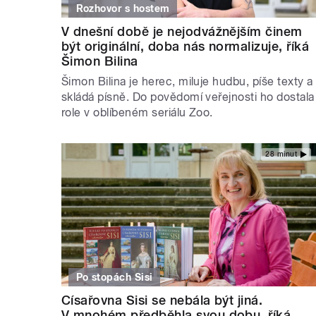
Rozhovor s hostem
V dnešní době je nejodvážnějším činem
být originální, doba nás normalizuje, říká
Šimon Bilina
Šimon Bilina je herec, miluje hudbu, píše texty a
skládá písně. Do povědomí veřejnosti ho dostala
role v oblíbeném seriálu Zoo.
28 minut
Po stopách Sisi
Císařovna Sisi se nebála být jiná.
V mnohém předběhla svou dobu, říká