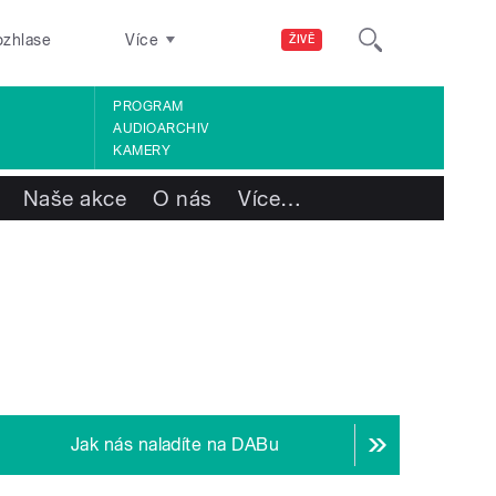
ozhlase
Více
ŽIVĚ
PROGRAM
AUDIOARCHIV
KAMERY
Naše akce
O nás
Více
…
Jak nás naladíte na DABu