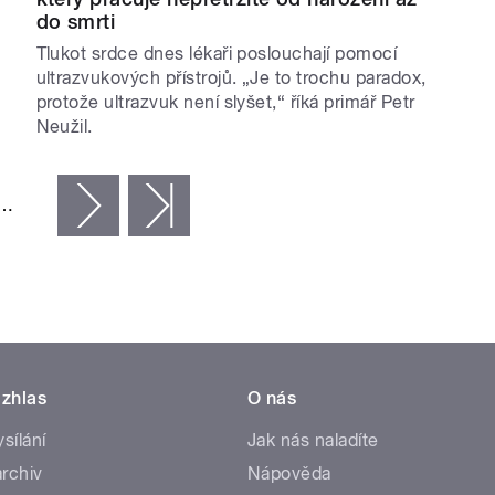
do smrti
Tlukot srdce dnes lékaři poslouchají pomocí
ultrazvukových přístrojů. „Je to trochu paradox,
protože ultrazvuk není slyšet,“ říká primář Petr
Neužil.
…
následující ›
poslední »
zhlas
O nás
ysílání
Jak nás naladíte
rchiv
Nápověda