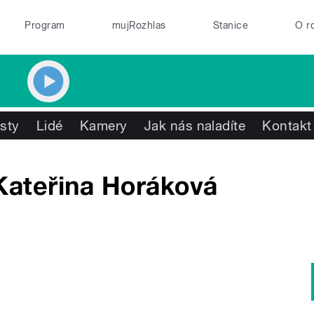
Program
mujRozhlas
Stanice
O r
isty
Lidé
Kamery
Jak nás naladíte
Kontakt
Kateřina Horáková