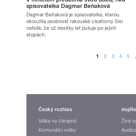
spisovatelka Dagmar Beňaková
Dagmar Beňaková je spisovatelka, kterou
okouzlila osobnost rakouské císařovny Sisi
natolik, že už desítky let putuje po jejích
stopách.
STRÁNKY
1
2
3
4
5
Český rozhlas
mujRo
Válka na Ukrajině
Živé v
Komunální volby
Audioa