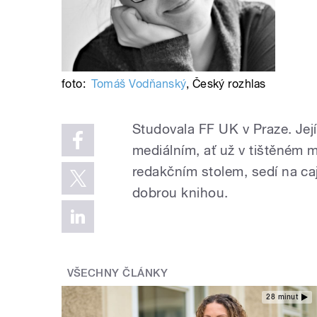
foto:
Tomáš Vodňanský
,
Český rozhlas
Studovala FF UK v Praze. Její 
mediálním, ať už v tištěném m
redakčním stolem, sedí na ca
dobrou knihou.
VŠECHNY ČLÁNKY
28 minut