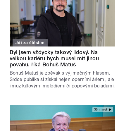
Jdi za štěstím
Byl jsem vždycky takový lidový. Na
velkou kariéru bych musel mít jinou
povahu, říká Bohuš Matuš
Bohuš Matuš je zpěvák s výjimečným hlasem.
Srdce publika si získal nejen operními áriemi, ale
i muzikálovými melodiemi či popovými baladami.
30 minut