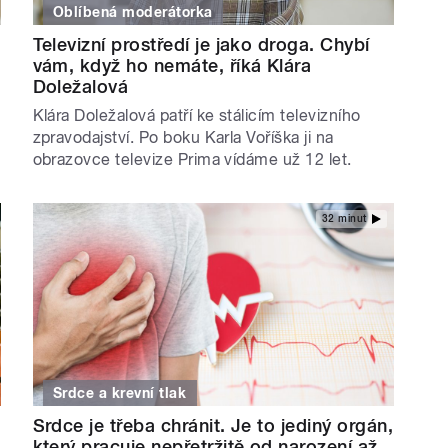
Oblíbená moderátorka
Televizní prostředí je jako droga. Chybí
vám, když ho nemáte, říká Klára
Doležalová
Klára Doležalová patří ke stálicím televizního
zpravodajství. Po boku Karla Voříška ji na
obrazovce televize Prima vídáme už 12 let.
32 minut
Srdce a krevní tlak
Srdce je třeba chránit. Je to jediný orgán,
který pracuje nepřetržitě od narození až