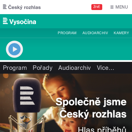
Přejít k hlavnímu obsahu
MENU
ŽIVĚ
PROGRAM
AUDIOARCHIV
KAMERY
Program
Pořady
Audioarchiv
Více
…