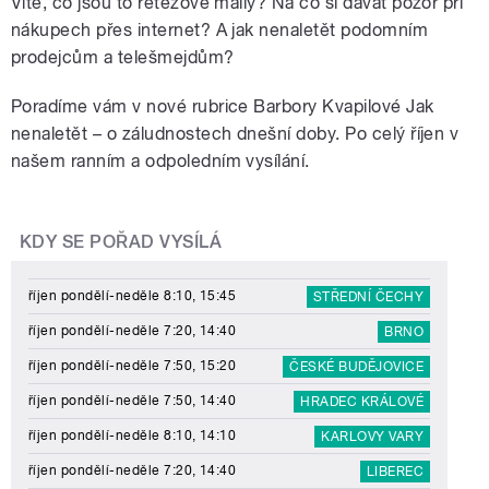
Víte, co jsou to řetězové maily? Na co si dávat pozor při
nákupech přes internet? A jak nenaletět podomním
prodejcům a telešmejdům?
Poradíme vám v nové rubrice Barbory Kvapilové Jak
nenaletět – o záludnostech dnešní doby. Po celý říjen v
našem ranním a odpoledním vysílání.
KDY SE POŘAD VYSÍLÁ
říjen pondělí-neděle 8:10, 15:45
STŘEDNÍ ČECHY
říjen pondělí-neděle 7:20, 14:40
BRNO
říjen pondělí-neděle 7:50, 15:20
ČESKÉ BUDĚJOVICE
říjen pondělí-neděle 7:50, 14:40
HRADEC KRÁLOVÉ
říjen pondělí-neděle 8:10, 14:10
KARLOVY VARY
říjen pondělí-neděle 7:20, 14:40
LIBEREC